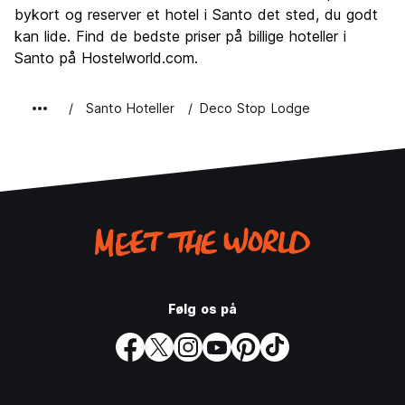
bykort og reserver et hotel i Santo det sted, du godt
Værdi for pengene
6.0
kan lide. Find de bedste priser på billige hoteller i
Santo på Hostelworld.com.
Santo Hoteller
Deco Stop Lodge
Følg os på