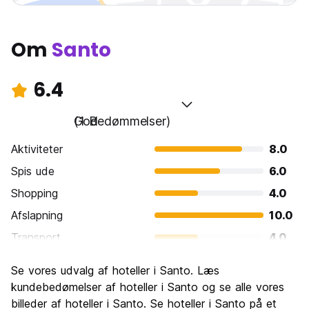
Om
Santo
6.4
God
(1 Bedømmelser)
Aktiviteter
8.0
Spis ude
6.0
Shopping
4.0
Afslapning
10.0
Transport
4.0
Sightseeing
8.0
Se vores udvalg af hoteller i Santo. Læs
Kultur
8.0
kundebedømelser af hoteller i Santo og se alle vores
Fester
billeder af hoteller i Santo. Se hoteller i Santo på et
4.0