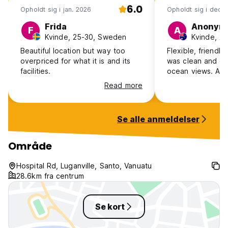
6.0
Opholdt sig i jan. 2026
Opholdt sig i dec. 
Frida
Anonym
F
A
Kvinde, 25-30, Sweden
Kvinde, 25
Beautiful location but way too
Flexible, friendly
overpriced for what it is and its
was clean and co
facilities.
ocean views. A+
Read more
Se alle anmeldelser
Område
Hospital Rd, Luganville, Santo, Vanuatu
28.6km fra centrum
Se kort