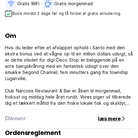
Gratis WiFi
Gratis morgenmad‎
Book mindst 2 dage før og få fordel af gratis annullering.
Om
Hvis du leder efter et afslappet ophold i Santo med den
ekstra bonus ved at vågne op til en million dollars udsigt, så
er dette stedet for dig! Deco Stop er beliggende på en
acre bjergskråning med en fantastisk udsigt over den
smukke Segond Channel, fem minutters gang fra township
Luganville.
Club Narcosis Restaurant & Bar er åben til morgenmad,
frokost og middag hele året rundt. Vores piger vil tilberede
dig et lækkert måltid fra den friske lokale fisk og skaldyr,
den bedste hummer i byen og Santos berygtede
økologiske oksekød for at sikre, at din madoplevelse er en,
læs mere
Anmeld
du skal huske og en, du kan anbefale.
Ordensreglement
Deco Stop Lodge har en fuldt udstyret bar, restaurant,