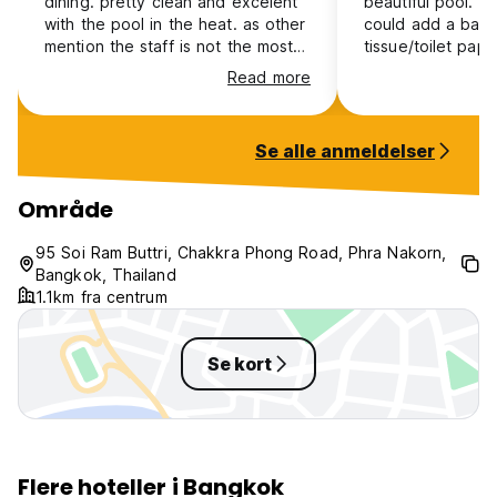
dining. pretty clean and excelent
beautiful pool. ex
with the pool in the heat. as other
could add a backu
mention the staff is not the most
tissue/toilet pape
forthcomming.
the only ask. oth
Read more
recommend!
Se alle anmeldelser
Område
95 Soi Ram Buttri, Chakkra Phong Road, Phra Nakorn,
Bangkok, Thailand
1.1km fra centrum
Se kort
Flere hoteller i Bangkok