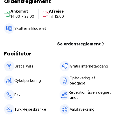
Ordensreglement
udstyret med aircondition, varmt brusebad, skrivebord,
satellit-tv, pengeskab på værelset, køleskab, hårtørrer,
Ankomst
Afrejse
gratis vand og toiletartikler. Alle værelser har vinduer og
14:00 - 23:00
Til 12:00
eget badeværelse. (Auto-translated from original language)
Skatter inkluderet
Se ordensreglement
Faciliteter
Gratis WiFi
Gratis internetadgang
Opbevaring af
Cykelparkering
baggage
Reception åben døgnet
Fax
rundt
Tur-/Rejseskranke
Valutaveksling