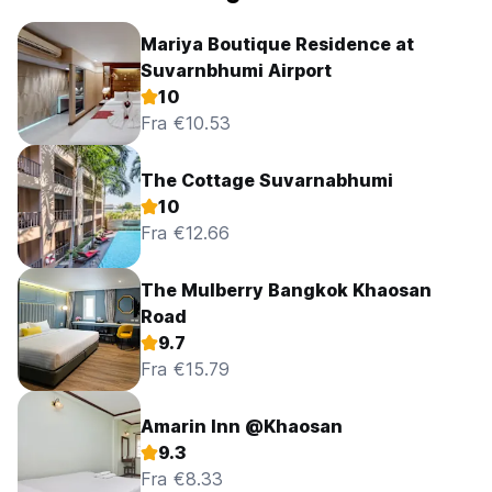
Mariya Boutique Residence at
Suvarnbhumi Airport
10
Fra €10.53
The Cottage Suvarnabhumi
10
Fra €12.66
The Mulberry Bangkok Khaosan
Road
9.7
Fra €15.79
Amarin Inn @Khaosan
9.3
Fra €8.33