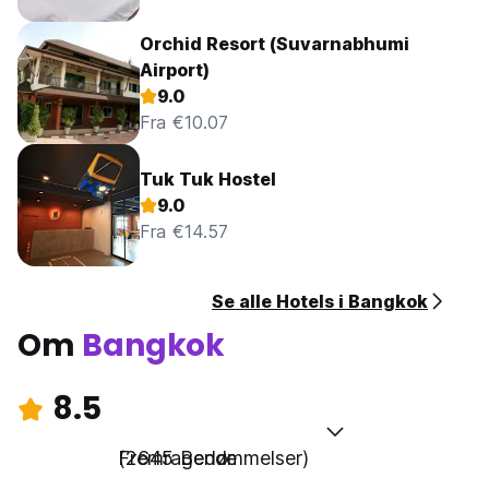
Orchid Resort (Suvarnabhumi
Airport)
9.0
Fra €10.07
Tuk Tuk Hostel
9.0
Fra €14.57
Se alle Hotels i Bangkok
Om
Bangkok
8.5
Fremragende
(2645 Bedømmelser)