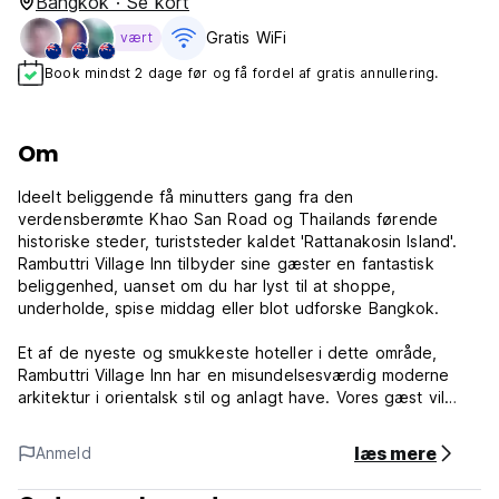
Bangkok · Se kort
Gratis WiFi
vært
Book mindst 2 dage før og få fordel af gratis annullering.
Om
Ideelt beliggende få minutters gang fra den
verdensberømte Khao San Road og Thailands førende
historiske steder, turiststeder kaldet 'Rattanakosin Island'.
Rambuttri Village Inn tilbyder sine gæster en fantastisk
beliggenhed, uanset om du har lyst til at shoppe,
underholde, spise middag eller blot udforske Bangkok.
Et af de nyeste og smukkeste hoteller i dette område,
Rambuttri Village Inn har en misundelsesværdig moderne
arkitektur i orientalsk stil og anlagt have. Vores gæst vil
nyde at bo i resort-stil hotel til budgetpris.
læs mere
Anmeld
Rambuttri Village Inn tilbyder rene og komfortable værelser.
Værelserne er indrettede i boutique-stil og er generelt