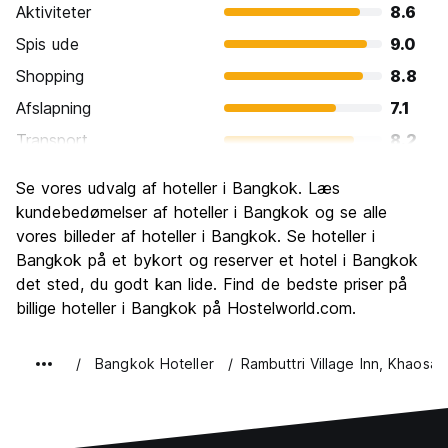
Aktiviteter
8.6
Spis ude
9.0
Shopping
8.8
Afslapning
7.1
Transport
8.2
Sightseeing
8.7
Se vores udvalg af hoteller i Bangkok. Læs
Kultur
8.8
kundebedømelser af hoteller i Bangkok og se alle
Fester
vores billeder af hoteller i Bangkok. Se hoteller i
8.6
Bangkok på et bykort og reserver et hotel i Bangkok
Værdi for pengene
8.6
det sted, du godt kan lide. Find de bedste priser på
billige hoteller i Bangkok på Hostelworld.com.
Bangkok Hoteller
Rambuttri Village Inn, Khaosan