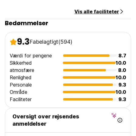
Vis alle faciliteter
Bedømmelser
9.3
Fabelagtigt
(594)
Værdi for pengene
8.7
Sikkerhed
10.0
atmosfære
8.0
Renlighed
10.0
Personale
9.3
Område
10.0
Faciliteter
9.3
Oversigt over rejsendes
anmeldelser