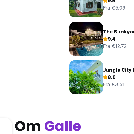
9.5
Fra €5.09
The Bunkyar
9.4
Fra €12.72
Jungle City 
8.9
Fra €3.51
Om
Galle