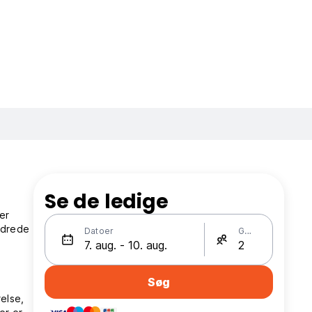
Se de ledige
er
ndrede
Datoer
Gæster
Søg
else,