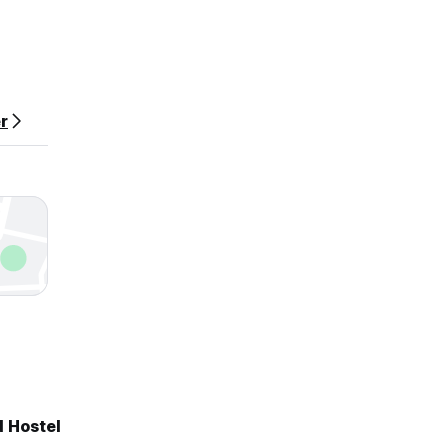
er
d Hostel