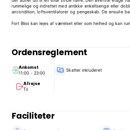
der åbner ud til en smal stribe have. Den øverste etage h
rummelige og indrettet med antikke enkeltsenge eller dobbe
aircondition, loftsventilatorer og pengeskab. De ensuite 
Fort Bliss kan lejes af værelset eller som helhed og kan ru
Ordensreglement
Ankomst
Skatter inkluderet
11:00 - 23:00
Afrejse
Til
Faciliteter