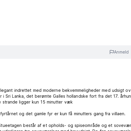
Anmeld
, elegant indrettet med moderne bekvemmeligheder med udsigt ov
i Sri Lanka, det berømte Galles hollandske fort fra det 17. århu
strande ligger kun 15 minutter væk
fyrtårnet og det gamle fyr er kun få minutters gang fra villaen.
et. Stueetagen består af et opholds- og spiseområde og et sovevær