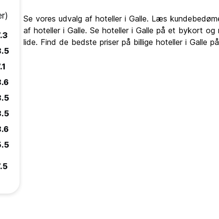
r)
Se vores udvalg af hoteller i Galle. Læs kundebedømels
af hoteller i Galle. Se hoteller i Galle på et bykort o
.3
lide. Find de bedste priser på billige hoteller i Galle 
8.5
.1
8.6
8.5
8.5
8.6
5.5
.5