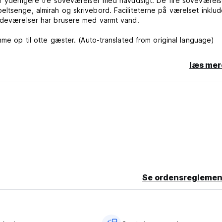
ar yderligere tre soveværelser med havudsigt. De fire soveværels
ltsenge, almirah og skrivebord. Faciliteterne på værelset inklud
badeværelser har brusere med varmt vand.
mme op til otte gæster. (Auto-translated from original language)
læs mer
Se ordensreglemen