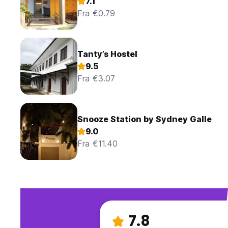
7.1
Fra €0.79
Tanty’s Hostel
9.5
Fra €3.07
Snooze Station by Sydney Galle
9.0
Fra €11.40
7.8