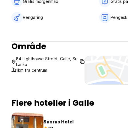
Gratis morgenmad‎
Gratis p
Rengøring
Pengesk
Område
84 Lighthouse Street, Galle, Sri
Lanka
1km fra centrum
Flere hoteller i Galle
Sanras Hotel