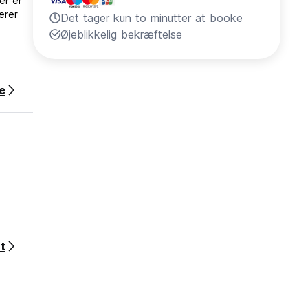
er er
erer
Det tager kun to minutter at booke
Øjeblikkelig bekræftelse
e
t