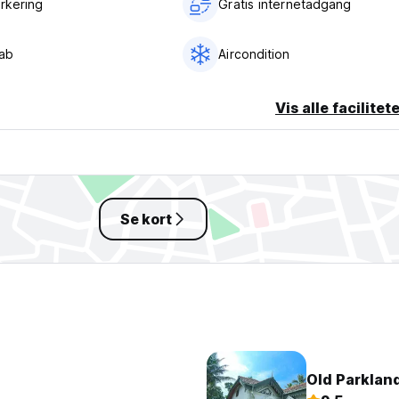
arkering
Gratis internetadgang
ab
Aircondition
Vis alle facilitet
Se kort
Old Parklan