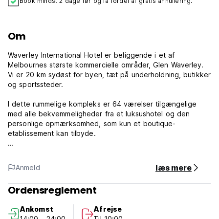
Book mindst 2 dage før og få fordel af gratis annullering.
Om
Waverley International Hotel er beliggende i et af
Melbournes største kommercielle områder, Glen Waverley.
Vi er 20 km sydøst for byen, tæt på underholdning, butikker
og sportssteder.
I dette rummelige kompleks er 64 værelser tilgængelige
med alle bekvemmeligheder fra et luksushotel og den
personlige opmærksomhed, som kun et boutique-
etablissement kan tilbyde.
Godt placeret i hjertet af Melbournes sydøstlige
forretningsdistrikt, er vores rummelige, fuldt udstyrede og
læs mere
Anmeld
servicerede konferencelokaler den perfekte ramme for
forretningsmøder, præsentationer eller seminarer. (Auto-
Ordensreglement
translated from original language)
Ankomst
Afrejse
14:00 - 24:00
Til 10:00