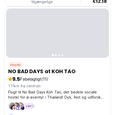
€12.18
tilgængelige
Hostel
NO BAD DAYS at KOH TAO
9.5
Fabelagtigt
(11)
1.11km fra centrum
Flugt til No Bad Days Koh Tao, det bedste sociale
hostel for ø-eventyr i Thailand! Dyk, fest og udforsk
fra vores pulserende Koh Tao hostel. (Auto-translated
vært
from original language)