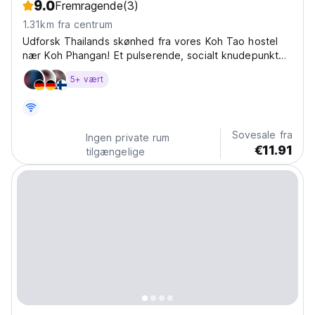
9.0
Fremragende
(3)
1.31km fra centrum
Udforsk Thailands skønhed fra vores Koh Tao hostel
nær Koh Phangan! Et pulserende, socialt knudepunkt
for snorkling, dykning og ø-eventyr. Perfekt til
5+ vært
solorejsende! (Auto-translated from original language)
Sovesale fra
Ingen private rum
€11.91
tilgængelige