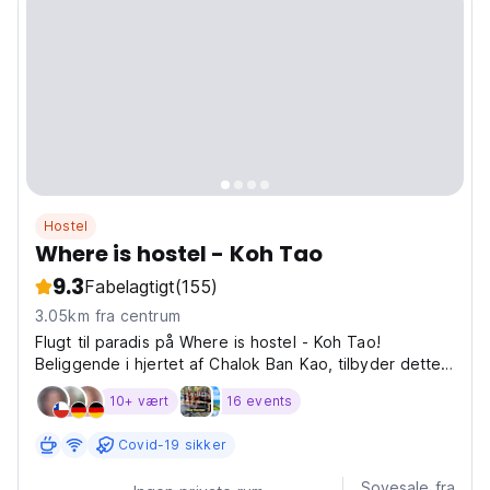
Hostel
Where is hostel - Koh Tao
9.3
Fabelagtigt
(155)
3.05km fra centrum
Flugt til paradis på Where is hostel - Koh Tao!
Beliggende i hjertet af Chalok Ban Kao, tilbyder dette
pulserende hostel en uforglemmelig Koh Tao-
10+ vært
16 events
oplevelse. Forestil dig at vågne op få skridt fra
fantastiske strande og krystalklart vand, klar til en dag
Covid-19 sikker
med...
Sovesale fra