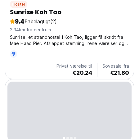
Hostel
Sunrise Koh Tao
9.4
Fabelagtigt
(2)
2.34km fra centrum
Sunrise, et strandhostel i Koh Tao, ligger få skridt fra
Mae Haad Pier. Afslappet stemning, rene værelser og
thailandsk mad gør det til en fantastisk base for ø-
eventyr. (Auto-translated from original language)
Privat værelse til
Sovesale fra
€20.24
€21.80