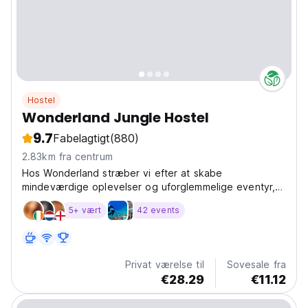
Hostel
Wonderland Jungle Hostel
9.7
Fabelagtigt
(880)
2.83km fra centrum
Hos Wonderland stræber vi efter at skabe
mindeværdige oplevelser og uforglemmelige eventyr,
fyldt med de bedste vibes og fantastiske individer med
5+ vært
42 events
deres egne inspirerende historier.
Privat værelse til
Sovesale fra
€28.29
€11.12