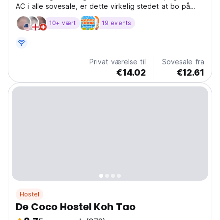
AC i alle sovesale, er dette virkelig stedet at bo på
Koh Tao
10+ vært
19 events
Privat værelse til
Sovesale fra
€14.02
€12.61
Hostel
De Coco Hostel Koh Tao