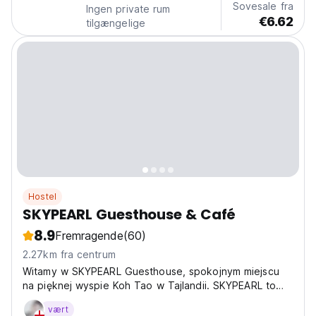
Sovesale fra
Ingen private rum
€6.62
tilgængelige
Hostel
SKYPEARL Guesthouse & Café
8.9
Fremragende
(60)
2.27km fra centrum
Witamy w SKYPEARL Guesthouse, spokojnym miejscu
na pięknej wyspie Koh Tao w Tajlandii. SKYPEARL to
idealny wybór dla podróżnych, którzy chcą zwolnić
vært
tempo, zrelaksować się i poczuć jak w domu. Jeśli