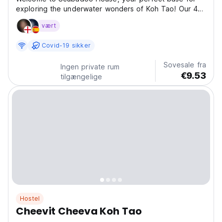
exploring the underwater wonders of Koh Tao! Our 4-
bed mixed dorm features comfortable, air-conditioned
vært
rooms with private en-suite bathrooms, ensuring a
relaxed and convenient stay for all guests. Each bed...
Covid-19 sikker
Sovesale fra
Ingen private rum
€9.53
tilgængelige
Hostel
Cheevit Cheeva Koh Tao