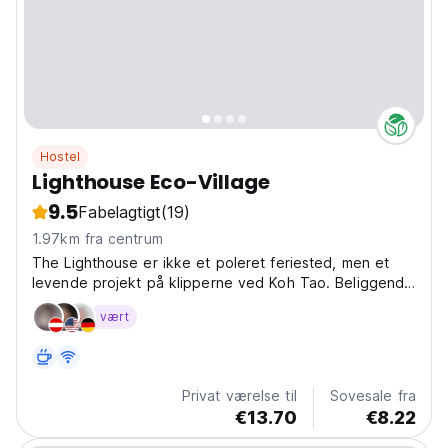
Hostel
Lighthouse Eco-Village
9.5
Fabelagtigt
(19)
1.97km fra centrum
The Lighthouse er ikke et poleret feriested, men et
levende projekt på klipperne ved Koh Tao. Beliggende
over havet og omgivet af jungle er det et sted, hvor
vært
morgenerne begynder med yoga på dækket,
aftenerne ender med filmaftener under stjernerne, og
dagene...
Privat værelse til
Sovesale fra
€13.70
€8.22