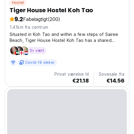
Hostel
Tiger House Hostel Koh Tao
9.2
Fabelagtigt
(200)
1.41km fra centrum
Situated in Koh Tao and within a few steps of Sairee
Beach, Tiger House Hostel Koh Tao has a shared
lounge, non-smoking rooms, and free WiFi throughout
5+ vært
the property. The property is set 600 metres from
Mae Haad Beach, 2.2 km from Jansom Bay Beach and
Covid-19 sikker
5.2...
Privat værelse til
Sovesale fra
€21.18
€14.56