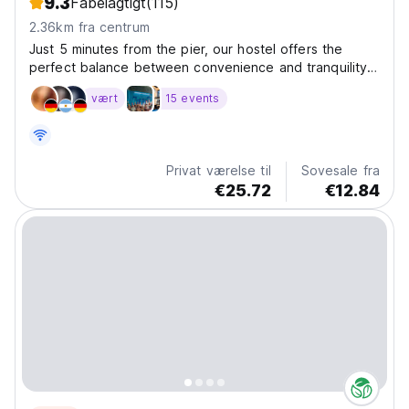
9.3
Fabelagtigt
(115)
2.36km fra centrum
Just 5 minutes from the pier, our hostel offers the
perfect balance between convenience and tranquility.
Situated next to the main road yet surrounded by
vært
15 events
nature, you can enjoy easy access to everything Koh
Tao has to offer. We're located right next to The...
Privat værelse til
Sovesale fra
€25.72
€12.84