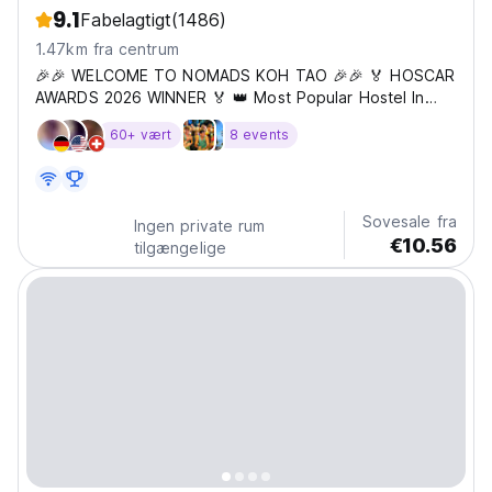
9.1
Fabelagtigt
(1486)
1.47km fra centrum
🎉🎉 WELCOME TO NOMADS KOH TAO 🎉🎉 🏅 HOSCAR
AWARDS 2026 WINNER 🏅 👑 Most Popular Hostel In
Koh Tao ARE YOU READY?!? 😈🔥 Sick of “party
60+ vært
8 events
hostels” that talk a big game and then completely flop?
Yeah... so are we. That’s exactly why Nomads Koh Tao
is here. ⚡ And let’s...
Sovesale fra
Ingen private rum
€10.56
tilgængelige