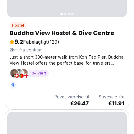
Hostel
Buddha View Hostel & Dive Centre
9.2
Fabelagtigt
(129)
2km fra centrum
Just a short 300-meter walk from Koh Tao Pier, Buddha
View Hostel offers the perfect base for travelers
looking to explore the island with ease. Surrounded by
10+ vært
convenience, you’ll find everything you need within
walking distance – 7-Eleven, local shops, and...
Privat værelse til
Sovesale fra
€26.47
€11.91