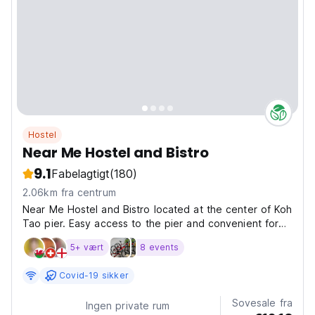
Hostel
Near Me Hostel and Bistro
9.1
Fabelagtigt
(180)
2.06km fra centrum
Near Me Hostel and Bistro located at the center of Koh
Tao pier. Easy access to the pier and convenient for
getting to a diving boat in the early morning until night
5+ vært
8 events
boat. Here we have a bar, coffee shop and dorm room
provided. Tour, boat tickets, party tickets...
Covid-19 sikker
Sovesale fra
Ingen private rum