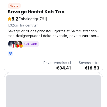
Hostel
Savage Hostel Koh Tao
9.2
Fabelagtigt
(761)
1.32km fra centrum
Savage er et designhostel i hjertet af Sairee-stranden
med designerpuder i delte sovesale, private værelser,
en restaurant, den fedeste tagterrasse swimmingpool +
40+ vært
bar på Koh Tao, poolbord + chillout-områder.
Privat værelse til
Sovesale fra
€34.41
€18.53