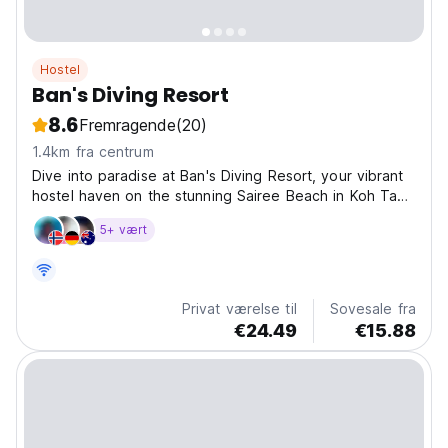
Hostel
Ban's Diving Resort
8.6
Fremragende
(20)
1.4km fra centrum
Dive into paradise at Ban's Diving Resort, your vibrant
hostel haven on the stunning Sairee Beach in Koh Tao!
Imagine waking up steps from the crystal-clear
5+ vært
turquoise waters, ready for a day of incredible diving
and island adventures. We offer a cozy and...
Privat værelse til
Sovesale fra
€24.49
€15.88