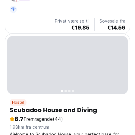
chcesz uciec od głośnych imprez i zatłoczonych
miejsc, nasz...
Privat værelse til
Sovesale fra
€19.85
€14.56
Hostel
Scubadoo House and Diving
8.7
Fremragende
(44)
1.98km fra centrum
Welcome to Scubadoo House, your perfect base for