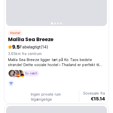
Hostel
Malila Sea Breeze
9.5
Fabelagtigt
(14)
3.65km fra centrum
Malila Sea Breeze ligger tæt på Ko Taos bedste
strande! Dette sociale hostel i Thailand er perfekt til
solorejsende, der leder efter ø-eventyr og dykning.
5+ vært
(Auto-translated from original language)
Sovesale fra
Ingen private rum
€15.14
tilgængelige