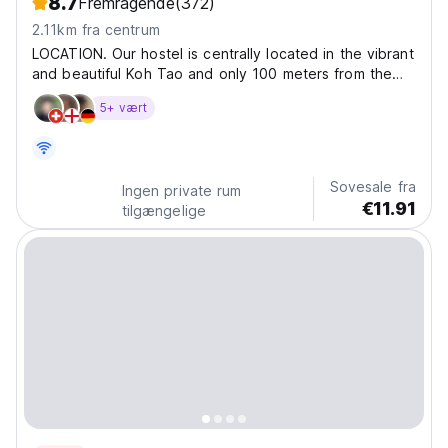
8.7
Fremragende
(372)
2.11km fra centrum
LOCATION. Our hostel is centrally located in the vibrant
and beautiful Koh Tao and only 100 meters from the
ferry pier! It is also within walking distance of most
5+ vært
restaurants, cafes, dive shops, the hospital, pharmacy
shops, 7-Eleven, and clothing shops....
Sovesale fra
Ingen private rum
€11.91
tilgængelige