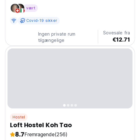
near the island's port and heart. Offering a clean,
vært
modern design with minimalist decor and neutral tones,
our dorms create a serene and welcoming space...
Covid-19 sikker
Sovesale fra
Ingen private rum
€12.71
tilgængelige
Hostel
Loft Hostel Koh Tao
8.7
Fremragende
(256)