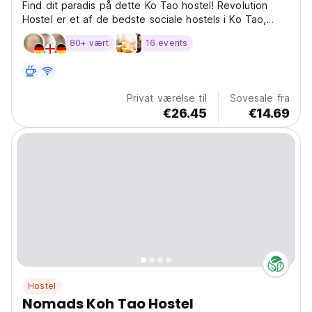
Find dit paradis på dette Ko Tao hostel! Revolution
Hostel er et af de bedste sociale hostels i Ko Tao,
Thailand, til at udforske strande og dykkersteder.
80+ vært
16 events
(Auto-translated from original language)
Privat værelse til
Sovesale fra
€26.45
€14.69
Hostel
Nomads Koh Tao Hostel