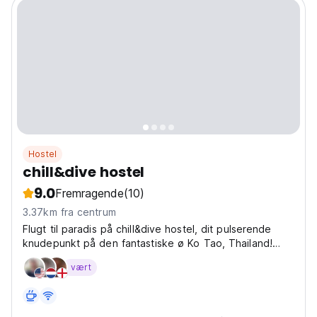
Hostel
chill&dive hostel
9.0
Fremragende
(10)
3.37km fra centrum
Flugt til paradis på chill&dive hostel, dit pulserende
knudepunkt på den fantastiske ø Ko Tao, Thailand!
Bare en kort bådtur fra Ko Pha-ngan kan du opleve
vært
den ultimative ø-ferie. Forestil dig at dykke ned i
krystalklart vand om dagen og slappe af i vores...