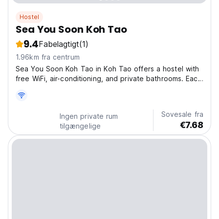
Hostel
Sea You Soon Koh Tao
9.4
Fabelagtigt
(1)
1.96km fra centrum
Sea You Soon Koh Tao in Koh Tao offers a hostel with
free WiFi, air-conditioning, and private bathrooms. Each
room includes a balcony and a tea and coffee maker.
Guests can relax in the lounge or outdoor dining area.
The property features a microwave, electric...
Sovesale fra
Ingen private rum
€7.68
tilgængelige