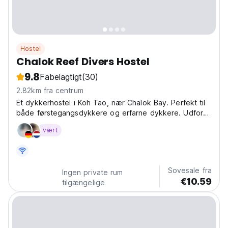
Hostel
Chalok Reef Divers Hostel
9.8
Fabelagtigt
(30)
2.82km fra centrum
Et dykkerhostel i Koh Tao, nær Chalok Bay. Perfekt til
både førstegangsdykkere og erfarne dykkere. Udforsk
dykkersteder, slap af og del historier med andre
vært
rejsende. (Auto-translated from original language)
Sovesale fra
Ingen private rum
€10.59
tilgængelige