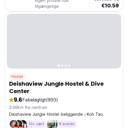
Ingen private rum
€10.59
tilgængelige
Hostel
Deishaview Jungle Hostel & Dive
Center
9.6
Fabelagtigt
(993)
3.06km fra centrum
Deishaview Jungle Hostel beliggende i Koh Tao.
10+ vært
8 events