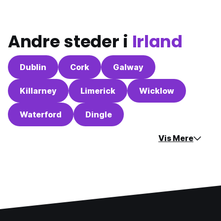
Andre steder i
Irland
Dublin
Cork
Galway
Killarney
Limerick
Wicklow
Waterford
Dingle
Vis Mere