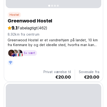
Hostel
Greenwood Hostel
9.1
Fabelagtigt
(462)
8.92km fra centrum
Greenwood Hostel er et vandrerhjem på landet, 10 km
fra Kenmare by og det ideelle sted, hvorfra man kan
udforske den storslåede natur i Ring of Kerry og
5+ vært
MacGillycuddy Reeks, Irlands højeste bjerge.
Privat værelse til
Sovesale fra
€20.00
€20.00