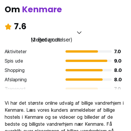
Om
Kenmare
7.6
Meget godt
(2 Bedømmelser)
Aktiviteter
7.0
Spis ude
9.0
Shopping
8.0
Afslapning
8.0
Transport
7.0
Sightseeing
7.0
Vi har det største online udvalg af billige vandrerhjem i
Kultur
8.0
Kenmare. Læs vores kunders anmeldelser af billige
Fester
hostels i Kenmare og se videoer og billeder af de
7.0
bedste og billigste vandrerhjem nær Kenmare. Få
Værdi for pengene
7.0