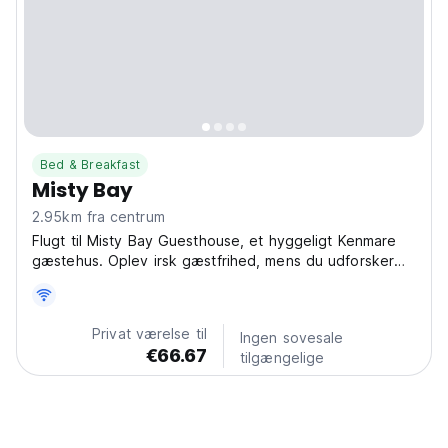
Bed & Breakfast
Misty Bay
2.95km fra centrum
Flugt til Misty Bay Guesthouse, et hyggeligt Kenmare
gæstehus. Oplev irsk gæstfrihed, mens du udforsker
det fantastiske landskab på det irske landskab. (Auto-
translated from original language)
Privat værelse til
Ingen sovesale
€66.67
tilgængelige