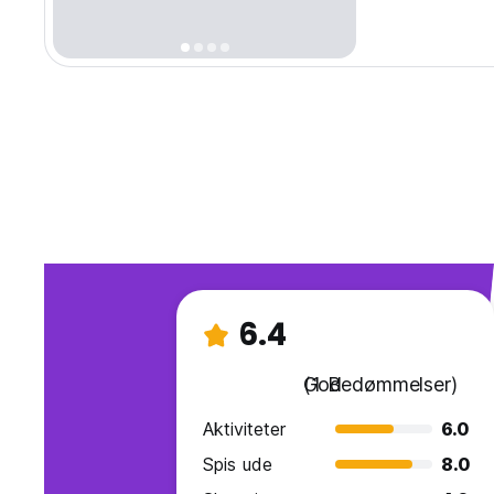
værelser.
6.4
God
(1 Bedømmelser)
Aktiviteter
6.0
Spis ude
8.0