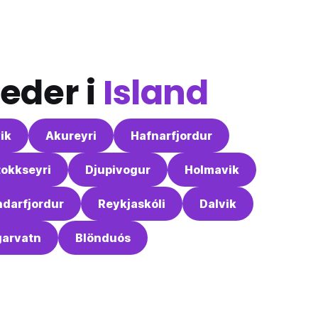
eder i
Island
ik
Akureyri
Hafnarfjordur
tokkseyri
Djupivogur
Holmavik
darfjordur
Reykjaskóli
Dalvik
garvatn
Blönduós