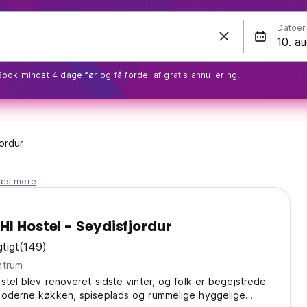
Datoer
Book mindst 4 dage før og få fordel af gratis annullering.
ordur
læs mere
HI Hostel - Seydisfjordur
tigt
(149)
 centrum
stel blev renoveret sidste vinter, og folk er begejstrede
moderne køkken, spiseplads og rummelige hyggelige