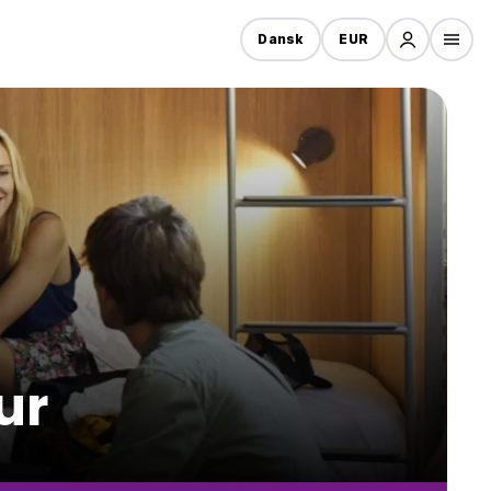
Dansk
EUR
ur