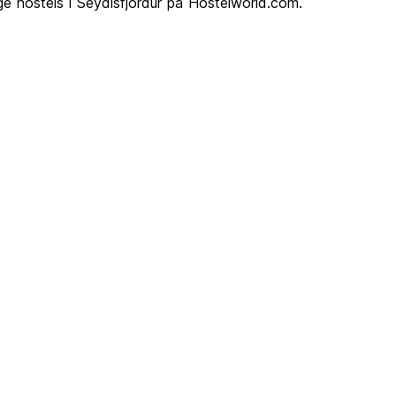
lige hostels i Seydisfjordur på Hostelworld.com.