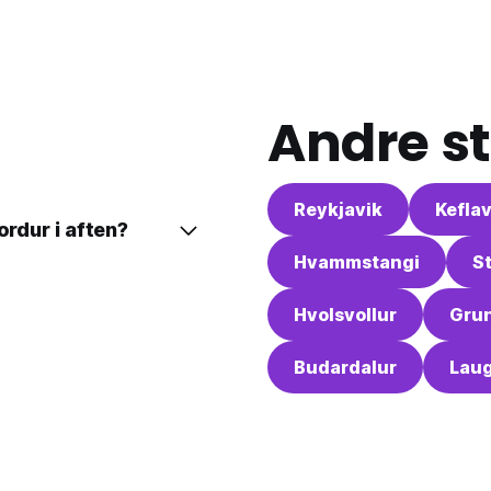
Andre st
Reykjavik
Keflav
ordur i aften?
Hvammstangi
S
Hvolsvollur
Grun
Budardalur
Lau