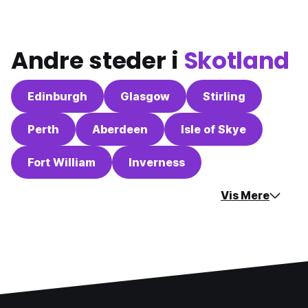
Andre steder i
Skotland
Edinburgh
Glasgow
Stirling
Perth
Aberdeen
Isle of Skye
Fort William
Inverness
Vis Mere