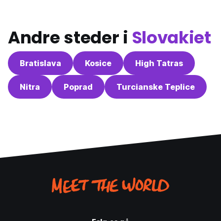
Andre steder i
Slovakiet
Bratislava
Kosice
High Tatras
Nitra
Poprad
Turcianske Teplice