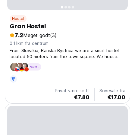
Hostel
Gran Hostel
7.2
Meget godt
(3)
0.11km fra centrum
From Slovakia, Banska Bystrica we are a small hostel
located 50 meters from the town square. We house
both dorm and private rooms. Dormitory rooms have
vært
six beds, and private rooms have from two to five
beds. We offer a private apartment that has a kitchen...
Privat værelse til
Sovesale fra
€7.80
€17.00