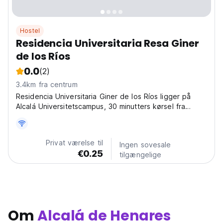
Hostel
Residencia Universitaria Resa Giner
de los Ríos
0.0
(2)
3.4km fra centrum
Residencia Universitaria Giner de los Ríos ligger på
Alcalá Universitetscampus, 30 minutters kørsel fra
Madrid. Denne bolig byder på veludstyrede lejligheder
og studiolejligheder, et fitnesscenter og gratis
internetadgang.
Privat værelse til
Ingen sovesale
€0.25
tilgængelige
Om
Alcalá de Henares