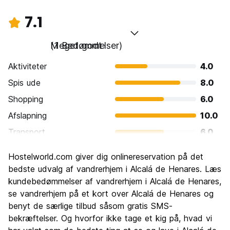
7.1
Meget godt
(1 Bedømmelser)
Aktiviteter
4.0
Spis ude
8.0
Shopping
6.0
Afslapning
10.0
Transport
6.0
Sightseeing
6.0
Hostelworld.com giver dig onlinereservation på det
Kultur
8.0
bedste udvalg af vandrerhjem i Alcalá de Henares. Læs
Fester
kundebedømmelser af vandrerhjem i Alcalá de Henares,
6.0
se vandrerhjem på et kort over Alcalá de Henares og
Værdi for pengene
10.0
benyt de særlige tilbud såsom gratis SMS-
bekræftelser. Og hvorfor ikke tage et kig på, hvad vi