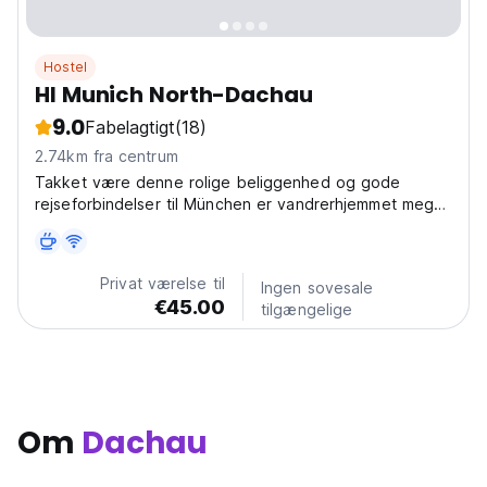
Hostel
HI Munich North-Dachau
9.0
Fabelagtigt
(18)
2.74km fra centrum
Takket være denne rolige beliggenhed og gode
rejseforbindelser til München er vandrerhjemmet meget
populært blandt udenlandske gæster
Privat værelse til
Ingen sovesale
€45.00
tilgængelige
Om
Dachau