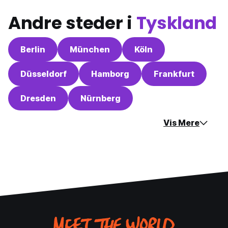
Andre steder i
Tyskland
Berlin
München
Köln
Düsseldorf
Hamborg
Frankfurt
Dresden
Nürnberg
Vis Mere