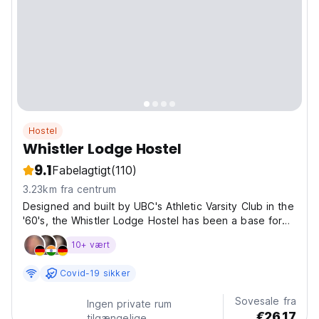
Hostel
Whistler Lodge Hostel
9.1
Fabelagtigt
(110)
3.23km fra centrum
Designed and built by UBC's Athletic Varsity Club in the
'60's, the Whistler Lodge Hostel has been a base for
mountain adventures for decades. There have been
10+ vært
tweaks and upgrades to the hostel over the years but
it still maintains the feel of a mountain cabin...
Covid-19 sikker
Sovesale fra
Ingen private rum
€26.17
tilgængelige