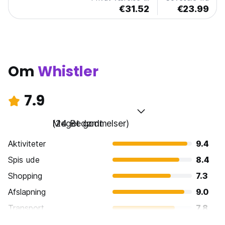
€31.52
€23.99
Om
Whistler
7.9
Meget godt
(24 Bedømmelser)
Aktiviteter
9.4
Spis ude
8.4
Shopping
7.3
Afslapning
9.0
Transport
7.8
Sightseeing
8.3