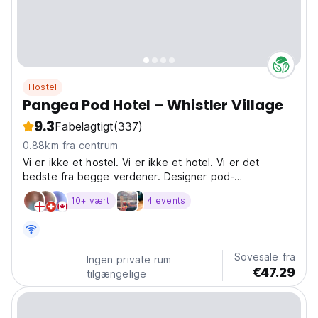
Hostel
Pangea Pod Hotel – Whistler Village
9.3
Fabelagtigt
(337)
0.88km fra centrum
Vi er ikke et hostel. Vi er ikke et hotel. Vi er det
bedste fra begge verdener. Designer pod-
indkvartering, der er overkommelig, central og social.
10+ vært
4 events
Sovesale fra
Ingen private rum
€47.29
tilgængelige