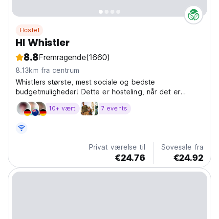
Hostel
HI Whistler
8.8
Fremragende
(1660)
8.13km fra centrum
Whistlers største, mest sociale og bedste
budgetmuligheder! Dette er hosteling, når det er
bedst!
10+ vært
7 events
Privat værelse til
Sovesale fra
€24.76
€24.92