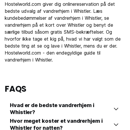
Hostelworld.com giver dig onlinereservation på det
Kultur
7.5
bedste udvalg af vandrerhjem i Whistler. Læs
Fester
kundebedømmelser af vandrerhjem i Whistler, se
7.7
vandrerhjem på et kort over Whistler og benyt de
Værdi for pengene
5.9
særlige tilbud såsom gratis SMS-bekræftelser. Og
hvorfor ikke tage et kig på, hvad vi har valgt som de
bedste ting at se og lave i Whistler, mens du er der.
Hostelworld.com - den endegyldige guide til
vandrerhjem i Whistler.
FAQS
Hvad er de bedste vandrerhjem i
Whistler?
Hvor meget koster et vandrerhjem i
Whistler for natten?