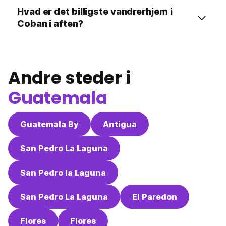
Hvad er det billigste vandrerhjem i
Coban i aften?
Andre steder i
Guatemala
Guatemala By
Antigua
San Pedro La Laguna
San Pedro la Laguna
San Pedro La Laguna
El Paredon
Flores
Flores