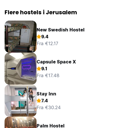
Flere hostels i Jerusalem
New Swedish Hostel
9.4
Fra €12.17
Capsule Space X
9.1
Fra €17.48
Stay Inn
7.4
Fra €30.24
Palm Hostel