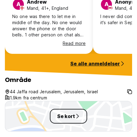
Andrew
Anonym
A
A
Mand, 41+, England
Mand, 41+
No one was there to let me in
I never did come 
middle of the day. No one would
it's safer in Sep
answer the phone or the door
bells. 1 other person on chat also
had same problem. Cost me my
Read more
deposit and I had to find
somewhere else dragging my
luggage all over the place having
Se alle anmeldelser
just walked there from the rail
station. I think they have gone out
of business. How do I get my
Område
deposit refunded? Notnsure that I
will be using this service again,
44 Jaffa road Jerusalem, Jerusalem, Israel
rather contact places directly to
1.9km fra centrum
be sure its not a con job!
Se kort