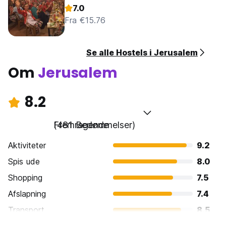
7.0
Fra €15.76
Se alle Hostels i Jerusalem
Om
Jerusalem
8.2
Fremragende
(481 Bedømmelser)
Aktiviteter
9.2
Spis ude
8.0
Shopping
7.5
Afslapning
7.4
Transport
8.5