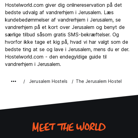
Sightseeing
9.7
Hostelworld.com giver dig onlinereservation på det
Kultur
9.6
bedste udvalg af vandrerhjem i Jerusalem. Læs
Fester
kundebedømmelser af vandrerhjem i Jerusalem, se
6.7
vandrerhjem på et kort over Jerusalem og benyt de
Værdi for pengene
7.4
særlige tilbud såsom gratis SMS-bekræftelser. Og
hvorfor ikke tage et kig på, hvad vi har valgt som de
bedste ting at se og lave i Jerusalem, mens du er der.
Hostelworld.com - den endegyldige guide til
vandrerhjem i Jerusalem.
Jerusalem Hostels
The Jerusalem Hostel