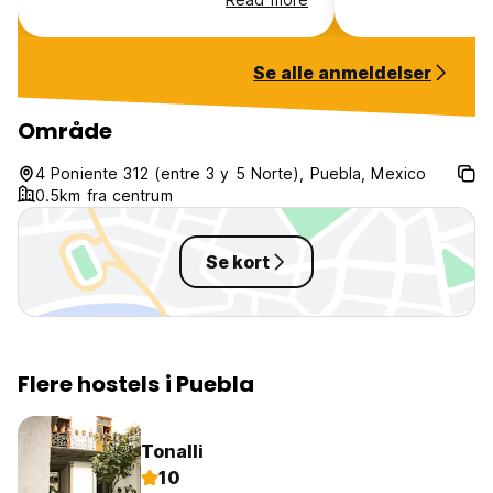
around, which was
Bad: poor WiFi in
about 20% of the
Se alle anmeldelser
when needed, noi
music, lots of ho
around the entra
Område
sometimes utterly
entire building. K
4 Poniente 312 (entre 3 y 5 Norte), Puebla, Mexico
0.5km fra centrum
Se kort
Flere hostels i Puebla
Tonalli
10