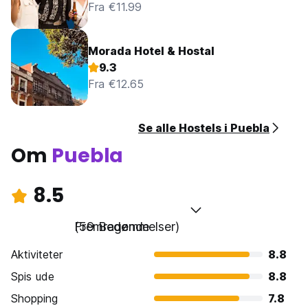
Fra €11.99
Morada Hotel & Hostal
9.3
Fra €12.65
Se alle Hostels i Puebla
Om
Puebla
8.5
Fremragende
(59 Bedømmelser)
Aktiviteter
8.8
Spis ude
8.8
Shopping
7.8