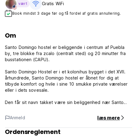
Gratis WiFi
vært
Book mindst 3 dage før og få fordel af gratis annullering.
Om
Santo Domingo hostel er beliggende i centrum af Puebla
by, tre blokke fra zcalo (centralt sted) og 20 minutter fra
busstationen (CAPU).
Santo Domingo Hostel er i et kolonihus bygget i det XVII.
århundrede, Santo Domingo hostel er åbnet for dig at
tilbyde komfort og hvile i sine 10 smukke private værelser
eller i dets sovesale.
Den får sit navn takket være sin beliggenhed nær Santo
Domingo-kirken, en af ​​de smukkeste og vigtigste i byen,
med sin smukke Capilla del Rosario, der betragtes som en
læs mere
Anmeld
arkitektonisk juvel i Mexico og i verden.
Ordensreglement
Et af de aspekter, der kendetegner byen Puebla de los