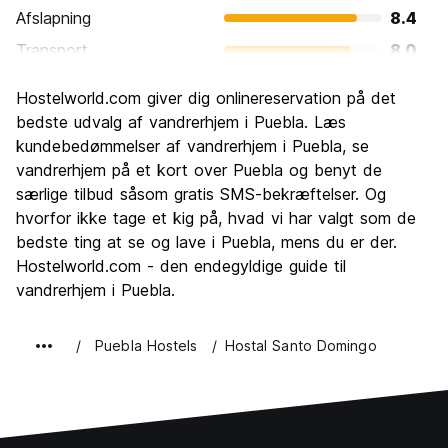
Afslapning
8.4
Transport
8.0
Sightseeing
9.1
Hostelworld.com giver dig onlinereservation på det
Kultur
9.5
bedste udvalg af vandrerhjem i Puebla. Læs
Fester
kundebedømmelser af vandrerhjem i Puebla, se
7.2
vandrerhjem på et kort over Puebla og benyt de
Værdi for pengene
8.8
særlige tilbud såsom gratis SMS-bekræftelser. Og
hvorfor ikke tage et kig på, hvad vi har valgt som de
bedste ting at se og lave i Puebla, mens du er der.
Hostelworld.com - den endegyldige guide til
vandrerhjem i Puebla.
Puebla Hostels
Hostal Santo Domingo