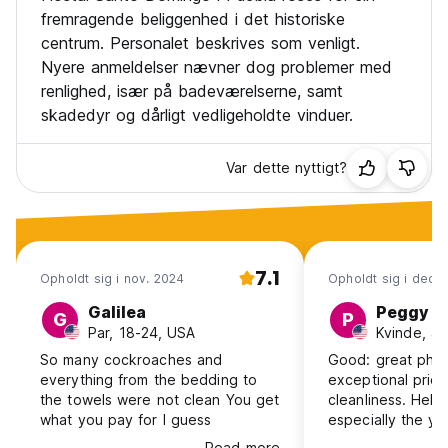
fremragende beliggenhed i det historiske
centrum. Personalet beskrives som venligt.
Nyere anmeldelser nævner dog problemer med
renlighed, især på badeværelserne, samt
skadedyr og dårligt vedligeholdte vinduer.
Var dette nyttigt?
7.1
Opholdt sig i nov. 2024
Opholdt sig i dec. 
Galilea
Peggy
G
P
Par, 18-24, USA
Kvinde, 4
So many cockroaches and
Good: great physi
everything from the bedding to
exceptional pric
the towels were not clean You get
cleanliness. Helpfu
what you pay for I guess
especially the y
reception, when 
Read more