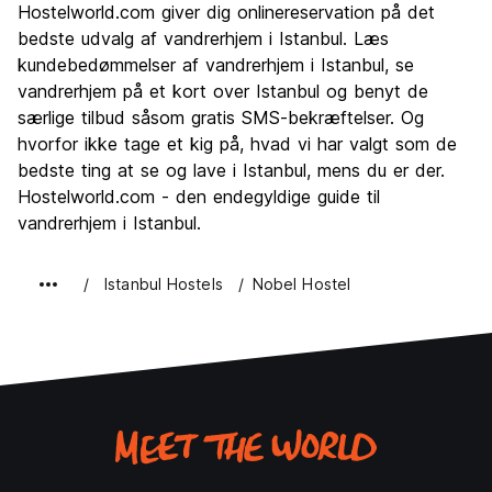
Hostelworld.com giver dig onlinereservation på det
Kultur
9.6
bedste udvalg af vandrerhjem i Istanbul. Læs
Fester
kundebedømmelser af vandrerhjem i Istanbul, se
8.3
vandrerhjem på et kort over Istanbul og benyt de
Værdi for pengene
8.6
særlige tilbud såsom gratis SMS-bekræftelser. Og
hvorfor ikke tage et kig på, hvad vi har valgt som de
bedste ting at se og lave i Istanbul, mens du er der.
Hostelworld.com - den endegyldige guide til
vandrerhjem i Istanbul.
Istanbul Hostels
Nobel Hostel