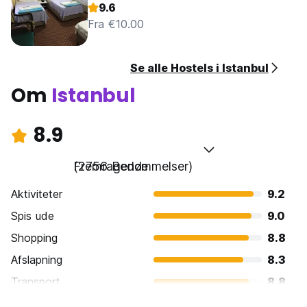
9.6
Fra €10.00
Se alle Hostels i Istanbul
Om
Istanbul
8.9
Fremragende
(2756 Bedømmelser)
Aktiviteter
9.2
Spis ude
9.0
Shopping
8.8
Afslapning
8.3
Transport
8.8
Sightseeing
9.5