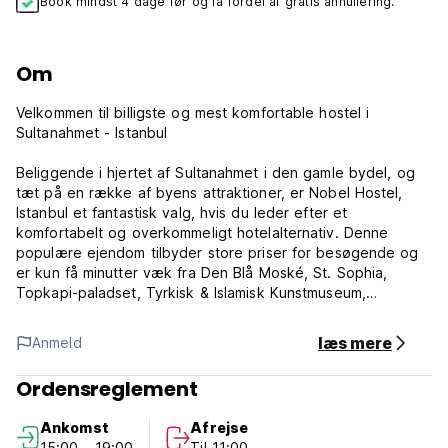
Book mindst 4 dage før og få fordel af gratis annullering.
Om
Velkommen til billigste og mest komfortable hostel i
Sultanahmet - Istanbul
Beliggende i hjertet af Sultanahmet i den gamle bydel, og
tæt på en række af byens attraktioner, er Nobel Hostel,
Istanbul et fantastisk valg, hvis du leder efter et
komfortabelt og overkommeligt hotelalternativ. Denne
populære ejendom tilbyder store priser for besøgende og
er kun få minutter væk fra Den Blå Moské, St. Sophia,
Topkapi-paladset, Tyrkisk & Islamisk Kunstmuseum,
Mosaikmuseum, Underjordisk Cisterne, Tyrkiske Bade,
Krydderimarked, Byzantinske bymure, Grand Bazaar og
læs mere
Anmeld
andre vigtige punkter. Istanbul er en unik destination, der
kan prale af en hæsblæsende fusion af antikke og moderne
Ordensreglement
højdepunkter, og byder på et væld af fantastiske minder,
der bare venter på at blive lavet.
Ankomst
Afrejse
15:00 - 19:00
Til 11:00