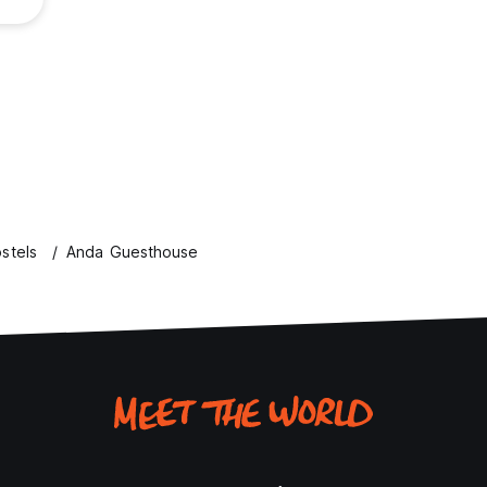
 (1--9 personer)].
 Altan Khan i det 16. århundrede, og dens navn betyder "Blå By
 panoramiske græsarealer (farven blå i mongolsk kultur er forbu
ærdigt er templerne og pagoderne i et fuldt moderniseret bymil
en for hvilke mure er der mere end 1.500 figurer af Buddha - mun
histiske lamasery og det nyere Guanyin Si-kompleks, der er pop
rede sputa. For dem, der ønsker at undersøge Indre Mongoliets hi
illinger om de legendariske Khans, andre, der går tilbage til
tter. Her kan du også lære om provinsens andre etniske grupper i
*********
stels
Anda Guesthouse
tilgængelighed via søgning fra Google / søgemaskiner for Anda
ers tur