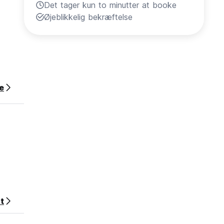
Det tager kun to minutter at booke
Øjeblikkelig bekræftelse
e
t