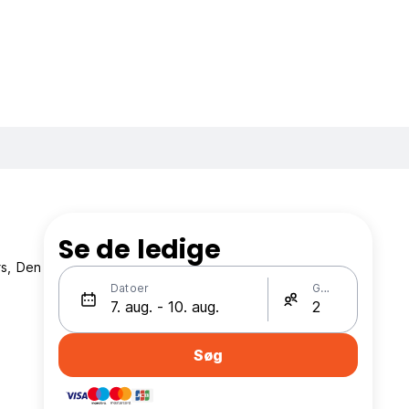
Se de ledige
rs, Den
Datoer
Gæster
Søg