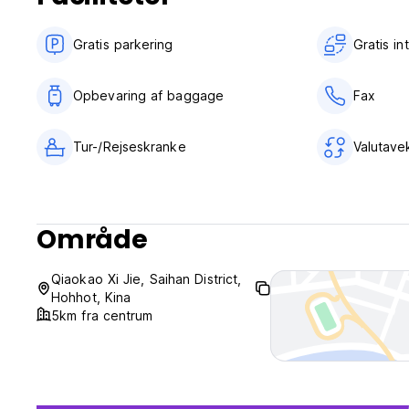
Så du er en ivrig rejsendeKina-tjekliste: Den Kinesiske Mu
indre mongolske Naadam-festival!!!Så du er endelig nået n
Gratis parkering
Gratis i
hjertet af Indre Mongoliet. Efter et gæt tog du den særlig
mongolske heste, det ret anderledes køkken og den betag
Mongoliet på end ved at rejse til et helligt sted med en æg
Opbevaring af baggage
Fax
i selve den mongolske livsstil? Denne tur vil tage pusten fra
ophold i Kina! Hvad er Naadaam Festival? Naadam Festival er
kendt som eriyn gurvan naadam efter de tre 'mandige spor
Tur-/Rejseskranke
Valutave
over hele det mongolske område!
************************************************** ******
Vi byder dig venligt velkommen til at deltage i det eneste sande og bedst bedømte - mongolske familiegæstehus i Hoh
Område
de største turistdestinationer i Indre Mongoliet.
Det, der gør vores afslappede og indbydende hostel unikt 
Qiaokao Xi Jie, Saihan District,
inden for byens befolkning på 1,14 millioner er mindre end
Hohhot, Kina
vores gæster med en autentisk etnisk oplevelse, som du ik
5km fra centrum
Her kan du virkelig få den ægte mongolske følelse, mens 
alle moderne bekvemmeligheder til din rådighed. Vi sætter 
kan tage afsted og kun ønske en dag at vende tilbage til