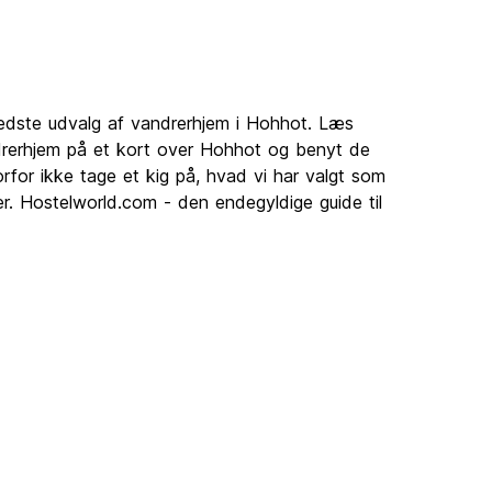
res
g
rs
e at se
bedste udvalg af vandrerhjem i Hohhot. Læs
rerhjem på et kort over Hohhot og benyt de
rfor ikke tage et kig på, hvad vi har valgt som
ig med
r. Hostelworld.com - den endegyldige guide til
det med
res
 større
ijing,
ælpe
g for