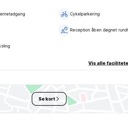
r, Den Himmelske Freds Plads, Shanghai Bund, Terracotta Warriors
ord for Beijing til den smukke Hohhot, den travle hovedstaden o
nternetadgang
Cykelparkering
e tur væk fra alfarvej for at opleve de episke græsarealer, de sm
ende kultur. Hvilken bedre måde at opleve den sande essens af
te mongolsk guide og deltage i en traditionel festival, der er int
Reception åben døgnet rund
 dig, få dit hjerte til at springe og uden tvivl være et højdepunkt
 årets største begivenhed, muligvis svarende til vores jul! Det e
tsgrene' brydning, bueskydning og hestevæddeløb. Festivalen a
ksling
*********
Vis alle facilitet
hot, en af ​​
her, er ikke kun vores store værdi og gæstfrihed, men det faktu
 selv 10 % ægte mongolske, så vi er det eneste hostel, der kan t
ke ville kunne finde andre steder.
Se kort
du slapper af og nyder vores komfortable og venlige atmosfære
en stor ære i at sikre, at alle vores gæster nyder deres tid her 
 Djengis og Kublai Khans legendariske herredømme.