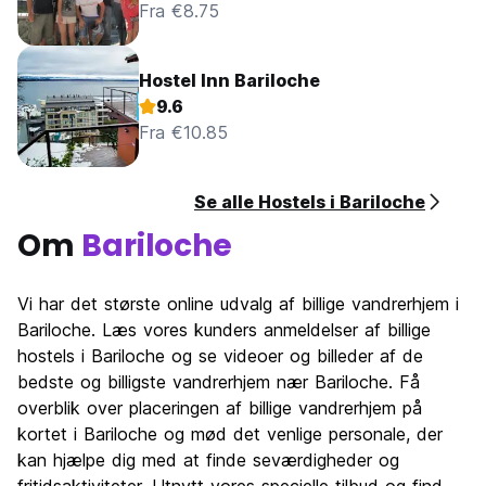
Fra €8.75
Hostel Inn Bariloche
9.6
Fra €10.85
Se alle Hostels i Bariloche
Om
Bariloche
Vi har det største online udvalg af billige vandrerhjem i
Bariloche. Læs vores kunders anmeldelser af billige
hostels i Bariloche og se videoer og billeder af de
bedste og billigste vandrerhjem nær Bariloche. Få
overblik over placeringen af billige vandrerhjem på
kortet i Bariloche og mød det venlige personale, der
kan hjælpe dig med at finde seværdigheder og