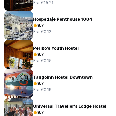
Fra €15.21
Hospedaje Penthouse 1004
9.7
Fra €0.13
Periko's Youth Hostel
9.7
Fra €0.15
Tangoinn Hostel Downtown
9.7
Fra €0.19
Universal Traveller's Lodge Hostel
9.7