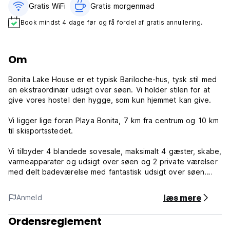
Gratis WiFi
Gratis morgenmad‎
Book mindst 4 dage før og få fordel af gratis annullering.
Om
Bonita Lake House er et typisk Bariloche-hus, tysk stil med
en ekstraordinær udsigt over søen. Vi holder stilen for at
give vores hostel den hygge, som kun hjemmet kan give.
Vi ligger lige foran Playa Bonita, 7 km fra centrum og 10 km
til skisportsstedet.
Vi tilbyder 4 blandede sovesale, maksimalt 4 gæster, skabe,
varmeapparater og udsigt over søen og 2 private værelser
med delt badeværelse med fantastisk udsigt over søen.
Bonita Lake Houses politikker og betingelser:
læs mere
Anmeld
Check ind fra 15:00 til 23:00.
Ordensreglement
Check ud inden kl. 11.00.