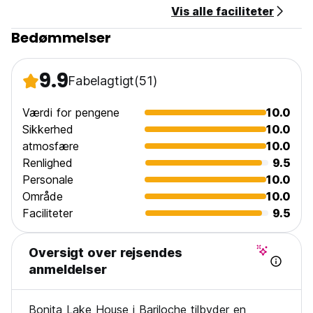
Vis alle faciliteter
Bedømmelser
9.9
Fabelagtigt
(51)
Værdi for pengene
10.0
Sikkerhed
10.0
atmosfære
10.0
Renlighed
9.5
Personale
10.0
Område
10.0
Faciliteter
9.5
Oversigt over rejsendes
anmeldelser
Bonita Lake House i Bariloche tilbyder en