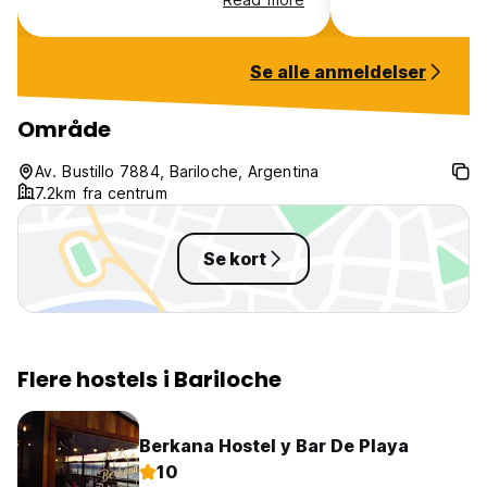
Highly recommend :)
should do), the 
and there was eve
truck right next 
Se alle anmeldelser
amazing pizzas. H
recommend stayin
want to have a tr
Område
Av. Bustillo 7884, Bariloche, Argentina
7.2km fra centrum
Se kort
Flere hostels i Bariloche
Berkana Hostel y Bar De Playa
10