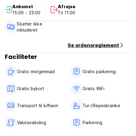
Ankomst
Afrejse
Afbestillingsregler: 72 timer før ankomst.
15:00 - 23:00
Til 11:00
Betaling ved ankomst med kontanter, kreditkort, debetkort.
Denne ejendom kan forhåndsgodkende dit kort før
Skatter ikke
ankomst.
inkluderet
Morgenmad inkluderet.
Se ordensreglement
Generel:
Faciliteter
Intet udgangsforbud.
08.00 til 23.00 Reception. (Auto-translated from original
language)
Gratis morgenmad‎
Gratis parkering
Gratis bykort
Gratis WiFi
Transport til lufhavn
Tur-/Rejseskranke
Valutaveksling
Parkering