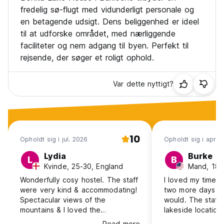
fredelig sø-flugt med vidunderligt personale og
en betagende udsigt. Dens beliggenhed er ideel
til at udforske området, med nærliggende
faciliteter og nem adgang til byen. Perfekt til
rejsende, der søger et roligt ophold.
Var dette nyttigt?
10
Opholdt sig i jul. 2026
Opholdt sig i apr. 
Lydia
Burke
L
B
Kvinde, 25-30, England
Mand, 18-
Wonderfully cosy hostel. The staff
I loved my time 
were very kind & accommodating!
two more days tha
Spectacular views of the
would. The staff 
mountains & I loved the
lakeside location
homemade bread at breakfast.
close to Circuito
Read more