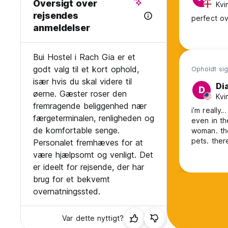
Oversigt over
Kvi
rejsendes
perfect ov
anmeldelser
Bui Hostel i Rach Gia er et
godt valg til et kort ophold,
Opholdt sig 
især hvis du skal videre til
Di
D
øerne. Gæster roser den
Kvi
fremragende beliggenhed nær
i’m really
færgeterminalen, renligheden og
even in th
de komfortable senge.
woman. the
pets. ther
Personalet fremhæves for at
was a valu
være hjælpsomt og venligt. Det
er ideelt for rejsende, der har
brug for et bekvemt
overnatningssted.
Var dette nyttigt?