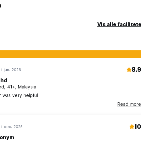
g
Vis alle facilitet
8.9
 i jun. 2026
hd
d, 41+, Malaysia
 was very helpful
Read more
10
 i dec. 2025
onym