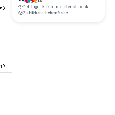
Det tager kun to minutter at booke
e
Øjeblikkelig bekræftelse
t