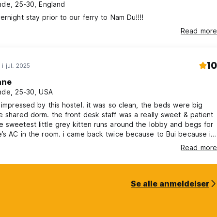
nde, 25-30, England
ernight stay prior to our ferry to Nam Du!!!!
Read more
10
i jul. 2025
ane
nde, 25-30, USA
… impressed by this hostel. it was so clean, the beds were big
e shared dorm. the front desk staff was a really sweet & patient
 sweetest little grey kitten runs around the lobby and begs for
e’s AC in the room. i came back twice because to Bui because it
able stay for me.
Read more
Se alle anmeldelser