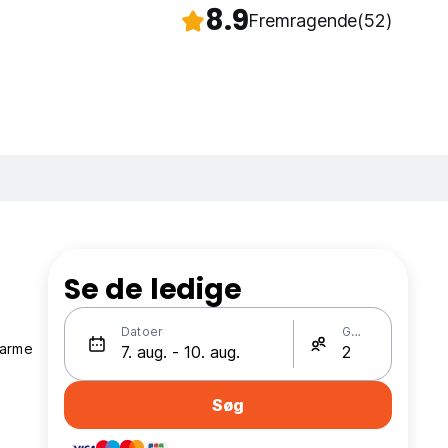
8.9
Fremragende
(52)
Se de ledige
Datoer
Gæster
varme
Søg