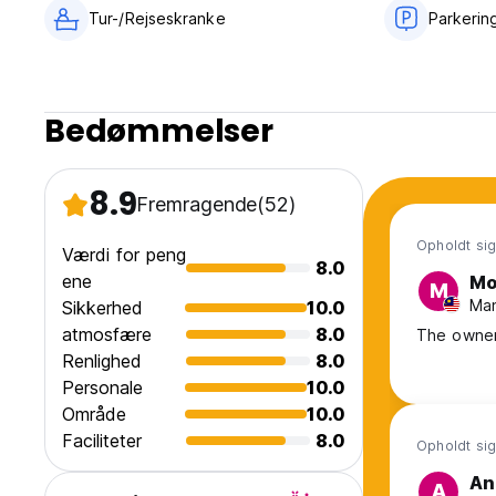
Tur-/Rejseskranke
Parkerin
Bedømmelser
8.9
Fremragende
(52)
Opholdt sig
Værdi for peng
8.0
ene
Mo
M
Man
Sikkerhed
10.0
atmosfære
8.0
The owner
Renlighed
8.0
Personale
10.0
Område
10.0
Faciliteter
8.0
Opholdt sig
An
A