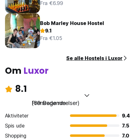
Fra €6.99
Bob Marley House Hostel
9.1
Fra €1.05
Se alle Hostels i Luxor
Om
Luxor
8.1
Fremragende
(69 Bedømmelser)
Aktiviteter
9.4
Spis ude
7.5
Shopping
7.0