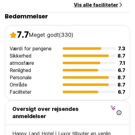
Vis alle faciliteter
Happy Land Hotel politikker og betingelser:
Bedømmelser
Afbestillingsregler: 24 timer før ankomst.
Betaling ved ankomst med kontanter.
7.7
Meget godt
(330)
Check ind fra kl. 09.00 til 23.00.
Check ud inden kl. 12.00.
Værdi for pengene
7.3
Skatter inkluderet.
Sikkerhed
8.7
Morgenmad inkluderet.
atmosfære
7.1
Renlighed
6.7
Generel:
Personale
8.7
24 timers reception.
Intet udgangsforbud. (Auto-translated from original
Område
8.7
language)
Faciliteter
6.7
Oversigt over rejsendes
anmeldelser
Happy Land Hotel i Luxor tilbyder en venlig