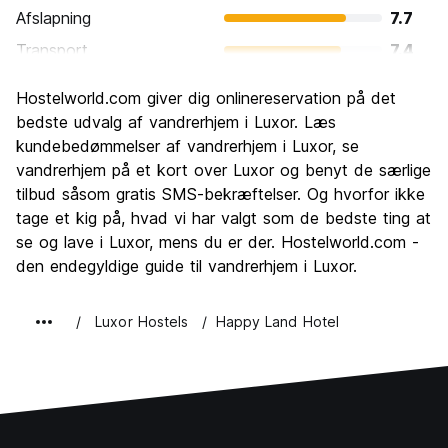
Afslapning
7.7
Transport
7.4
Sightseeing
9.7
Hostelworld.com giver dig onlinereservation på det
Kultur
9.2
bedste udvalg af vandrerhjem i Luxor. Læs
Fester
kundebedømmelser af vandrerhjem i Luxor, se
5.8
vandrerhjem på et kort over Luxor og benyt de særlige
Værdi for pengene
8.9
tilbud såsom gratis SMS-bekræftelser. Og hvorfor ikke
tage et kig på, hvad vi har valgt som de bedste ting at
se og lave i Luxor, mens du er der. Hostelworld.com -
den endegyldige guide til vandrerhjem i Luxor.
Luxor Hostels
Happy Land Hotel