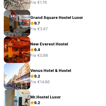
Fra €1.76
Grand Square Hostel Luxor
9.7
Fra €3.67
New Everest Hostel
9.4
Fra €0.88
Venus Hotel & Hostel
9.2
Fra €14.86
Mr.Hostel Luxor
9.2