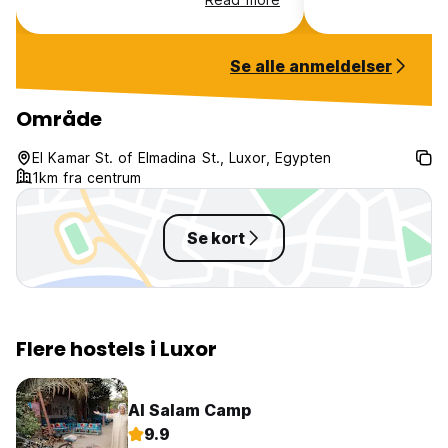
and early in the morning. As a solo
spend the money 
female traveler,it was very
Also more toilet
unsettling to find myself the topic
would be nice. G
Se alle anmeldelser
of their conversations,while being
reception were k
the only guest at that time. I left
breakfast was am
as soon as I could.
Område
El Kamar St. of Elmadina St., Luxor, Egypten
1km fra centrum
Se kort
Flere hostels i Luxor
Al Salam Camp
9.9