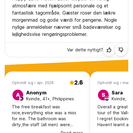
atmosfære med hjælpsomt personale og et
fantastisk tagområde. Gæster roser den lækre
morgenmad og gode værdi for pengene. Nogle
nylige anmeldelser nævner små badeværelser og
lejlighedsvise rengøringsproblemer.
Var dette nyttigt?
2.6
Opholdt sig i apr. 2026
Opholdt sig i mar. 
Anonym
Sara
A
S
Kvinde, 41+, Philippines
Kvinde, 25
The free breakfast was
Overall a great s
nice,everything else was a miss
tour of the Valley
for me. The bathroom was
I regret booking 
dirty,the staff (all men) were
Havent learnt an
talking out loud till late at night
aggressive and j
Read more