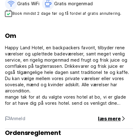
Gratis WiFi
Gratis morgenmad‎
Book mindst 2 dage før og få fordel af gratis annullering.
Om
Happy Land Hotel, en backpackers favorit, tilbyder rene
værelser og uplettede badeværelser, samt meget venlig
service, en rigelig morgenmad med frugt og frisk juice og
cornflakes på tagterrassen. Drikkevarer og frisk juice er
også tilgængelige hele dagen samt traditionel te og kaffe.
Du kan vælge mellem vores private værelser eller vores
sovesale, mænd og kvinder adskilt. Alle værelser har
aircondition.
mange tak for at du valgte vores hotel at bo, vi er glade
for at have dig på vores hotel. send os venligst dine
ankomstoplysninger, så vi kan sende dig vores gratis
afhentning fra tog- eller busstation i Luxor.. afhentning fra
læs mere
Anmeld
Luxor lufthavn 10.$
Vi har også en daglig deling tur til West Bank Valley of the
Ordensreglement
Kings hashepsut tempel habu tempel og kolosser af