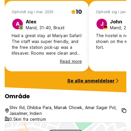
de er svindel, prøv at tage dig et andet sted hen eller sælg
dig safari til høj pris, tror ikke, fordi det er svindel og de har
10
Opholdt sig i mar. 2025
Opholdt sig i jan. 
kommission med buschauffør, hvis alle indianere ikke vil
komme ned fra bussens sidste stop (sidste stop betyder, at
Alex
John
A
J
bussen vil være tom der) (Auto-translated from original
Mand, 31-40, Brazil
Mand, 25-
language)
Had a great stay at Mariyan Safari!
The hostel is not 
The staff was super friendly, and
shown on the map.
the free station pick-up was a
fort.
lifesaver. Rooms were clean and
comfy, and free water was a great
Read more
touch in the desert heat. The
rooftop view of the fort was
amazing. They also went all out to
Se alle anmeldelser
make the desert safari
unforgettable, with a cozy camp
under the stars. If you want a
Område
budget-friendly, welcoming stay in
Jaisalmer, this is a great choice!
Shiv Rd, Dhibba Para, Manak Chowk, Amar Sagar Pol,
Jaisalmer, Indien
0.5km fra centrum