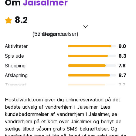
Om
Jaisalmer
8.2
Fremragende
(57 Bedømmelser)
Aktiviteter
9.0
Spis ude
8.3
Shopping
7.8
Afslapning
8.7
Transport
7.7
Sightseeing
8.9
Hostelworld.com giver dig onlinereservation på det
Kultur
9.1
bedste udvalg af vandrerhjem i Jaisalmer. Læs
Fester
kundebedømmelser af vandrerhjem i Jaisalmer, se
5.5
vandrerhjem på et kort over Jaisalmer og benyt de
Værdi for pengene
8.7
særlige tilbud såsom gratis SMS-bekræftelser. Og