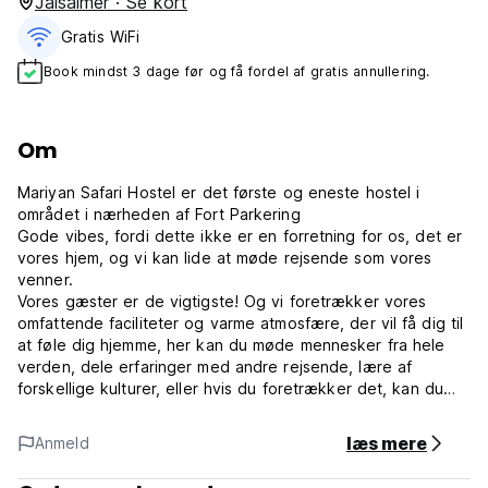
Jaisalmer · Se kort
Gratis WiFi
Book mindst 3 dage før og få fordel af gratis annullering.
Om
Mariyan Safari Hostel er det første og eneste hostel i
området i nærheden af ​​Fort Parkering
Gode ​​vibes, fordi dette ikke er en forretning for os, det er
vores hjem, og vi kan lide at møde rejsende som vores
venner.
Vores gæster er de vigtigste! Og vi foretrækker vores
omfattende faciliteter og varme atmosfære, der vil få dig til
at føle dig hjemme, her kan du møde mennesker fra hele
verden, dele erfaringer med andre rejsende, lære af
forskellige kulturer, eller hvis du foretrækker det, kan du
slappe af på vores terrasse og nyde din ro.
læs mere
Anmeld
Vi arrangerer fantastiske og autentiske kamelsafarier, som
du vil huske hele dit liv.