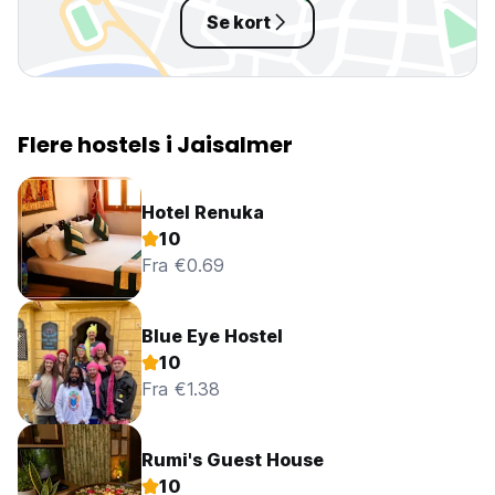
Se kort
Flere hostels i Jaisalmer
Hotel Renuka
10
Fra €0.69
Blue Eye Hostel
10
Fra €1.38
Rumi's Guest House
10