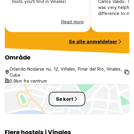
hosts you'll find in Vinales!
Carlos Valido. T
was very helpful
difference to my
comfortable and 
Read more
most of the time.
privacy as thoe 
front of the hous
Se alle anmeldelser
Område
Orlando Nodarse nu. 12, Viñales, Pinar del Rio, Vinales,
Cuba
0.9km fra centrum
Se kort
Flere hostels i Vinales