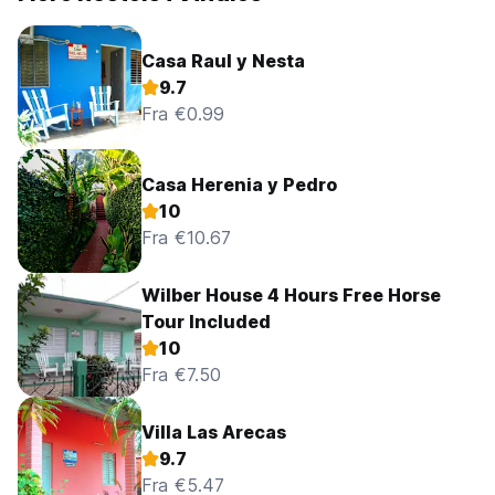
Casa Raul y Nesta
9.7
Fra €0.99
Casa Herenia y Pedro
10
Fra €10.67
Wilber House 4 Hours Free Horse
Tour Included
10
Fra €7.50
Villa Las Arecas
9.7
Fra €5.47