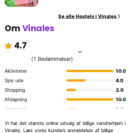
Se alle Hostels i Vinales
Om
Vinales
4.7
(1 Bedømmelser)
Aktiviteter
10.0
Spis ude
4.0
Shopping
2.0
Afslapning
10.0
Transport
2.0
Sightseeing
6.0
Vi har det største online udvalg af billige vandrerhjem i
Kultur
2.0
Vinales. Læs vores kunders anmeldelser af billige