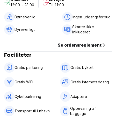
cocktails og meget mere. (Auto-translated from original
12:00 - 23:00
Til 11:00
language)
Børnevenlig
Ingen udgangsforbud
Skatter ikke
Dyrevenligt
inkluderet
Se ordensreglement
Faciliteter
Gratis parkering
Gratis bykort
Gratis WiFi
Gratis internetadgang
Cykelparkering
Adaptere
Opbevaring af
Transport til lufhavn
baggage