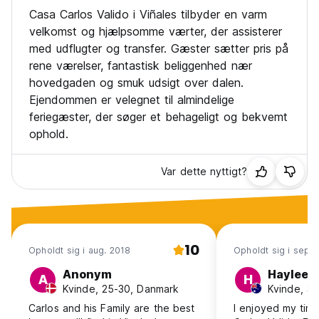
Casa Carlos Valido i Viñales tilbyder en varm
velkomst og hjælpsomme værter, der assisterer
med udflugter og transfer. Gæster sætter pris på
rene værelser, fantastisk beliggenhed nær
hovedgaden og smuk udsigt over dalen.
Ejendommen er velegnet til almindelige
feriegæster, der søger et behageligt og bekvemt
ophold.
Var dette nyttigt?
10
Opholdt sig i aug. 2018
Opholdt sig i sep. 
Anonym
Haylee
A
H
Kvinde, 25-30, Danmark
Kvinde, 31
Carlos and his Family are the best
I enjoyed my tim