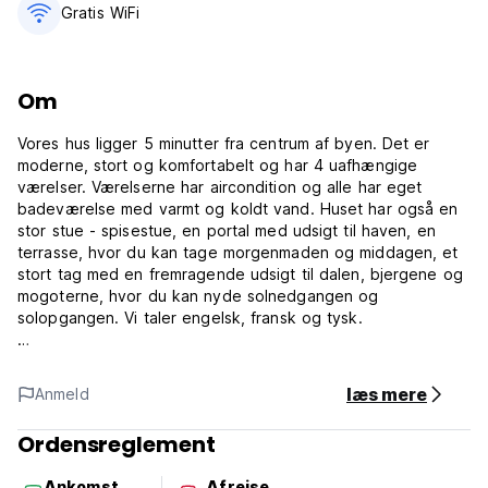
Gratis WiFi
Om
Vores hus ligger 5 minutter fra centrum af byen. Det er
moderne, stort og komfortabelt og har 4 uafhængige
værelser. Værelserne har aircondition og alle har eget
badeværelse med varmt og koldt vand. Huset har også en
stor stue - spisestue, en portal med udsigt til haven, en
terrasse, hvor du kan tage morgenmaden og middagen, et
stort tag med en fremragende udsigt til dalen, bjergene og
mogoterne, hvor du kan nyde solnedgangen og
solopgangen. Vi taler engelsk, fransk og tysk.
I vores hus har vi mere end 15 års erfaring med at leje
værelser, og vi tilbyder mange services. Der er udflugter på
læs mere
Anmeld
hesteryg og vandreture gennem Viñales's Valley, som er en
nationalpark og også erklæret som verdenskulturarv siden
Ordensreglement
1999, cykelture, taxaer indtil de tættere strande til byen og
til alle steder i Cuba, vaskeservice, massageservice,
Ankomst
Afrejse