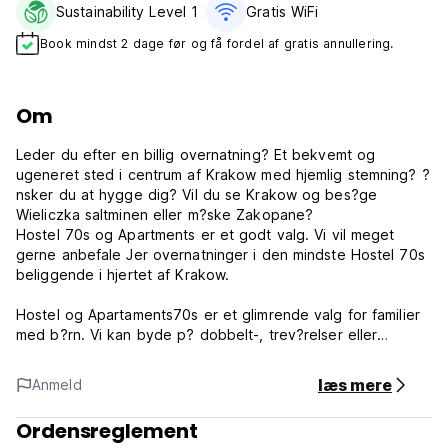
Sustainability Level 1
Gratis WiFi
Book mindst 2 dage før og få fordel af gratis annullering.
Om
Leder du efter en billig overnatning? Et bekvemt og
ugeneret sted i centrum af Krakow med hjemlig stemning? ?
nsker du at hygge dig? Vil du se Krakow og bes?ge
Wieliczka saltminen eller m?ske Zakopane?
Hostel 70s og Apartments er et godt valg. Vi vil meget
gerne anbefale Jer overnatninger i den mindste Hostel 70s
beliggende i hjertet af Krakow.
Hostel og Apartaments70s er et glimrende valg for familier
med b?rn. Vi kan byde p? dobbelt-, trev?relser eller
familiev?relser til en god pris.
Om du er interesseret i en ferielejlighed af h?jeste standard
læs mere
Anmeld
og har lyst til at f?le dig som i syvende himmel, kan vi ogs?
byde p? to fabelagtige suiter: Queen til 2-4 personer og
Ordensreglement
70s til 2 personer.