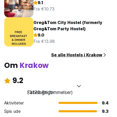
9.1
Fra €10.73
Greg&Tom City Hostel (formerly
Greg&Tom Party Hostel)
9.0
Fra €13.98
Se alle Hostels i Krakow
Om
Krakow
9.2
Fabelagtigt
(3173 Bedømmelser)
Aktiviteter
9.4
Spis ude
9.3