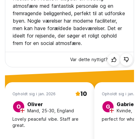
atmosfære med fantastisk personale og en
fremragende beliggenhed, perfekt til at udforske
byen. Nogle værelser har moderne faciliteter,
men kan have forældede badeværelser. Det er
ideelt for rejsende, der søger et roligt ophold
frem for en social atmosfære.
Var dette nyttigt?
10
Opholdt sig i jan. 2026
Opholdt sig i jan. 
Oliver
Gabriell
O
G
Mand, 25-30, England
Kvinde, 25
Lovely peaceful vibe. Staff are
perfect for what 
great.