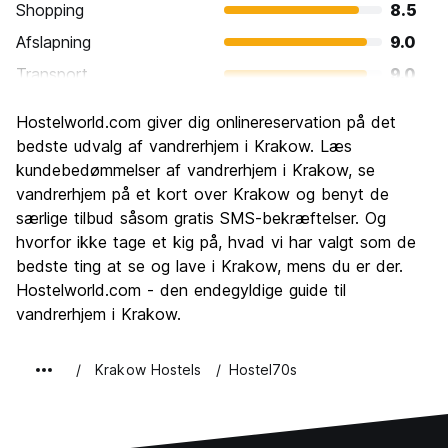
Shopping
8.5
Afslapning
9.0
Transport
9.0
Sightseeing
9.4
Hostelworld.com giver dig onlinereservation på det
Kultur
9.6
bedste udvalg af vandrerhjem i Krakow. Læs
Fester
kundebedømmelser af vandrerhjem i Krakow, se
9.0
vandrerhjem på et kort over Krakow og benyt de
Værdi for pengene
9.5
særlige tilbud såsom gratis SMS-bekræftelser. Og
hvorfor ikke tage et kig på, hvad vi har valgt som de
bedste ting at se og lave i Krakow, mens du er der.
Hostelworld.com - den endegyldige guide til
vandrerhjem i Krakow.
Krakow Hostels
Hostel70s