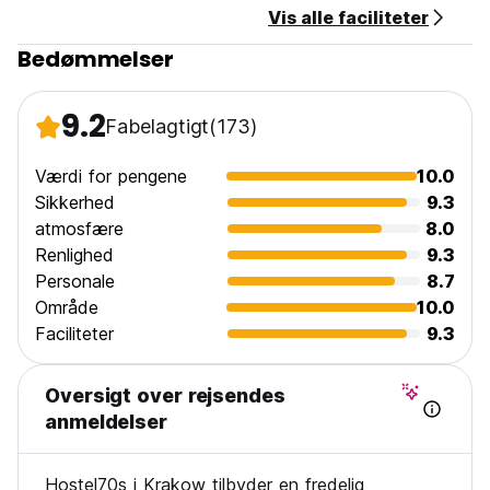
Vis alle faciliteter
kvarter - Kazimierz.
Det tager ca. 10 min g?tur til Wawel slot, 14 min til Hovedg?
Bedømmelser
rden, og bare 2 min til Plac Nowy med blomstrende natteliv.
9.2
Fabelagtigt
(173)
Værdi for pengene
10.0
Sikkerhed
9.3
atmosfære
8.0
Renlighed
9.3
Personale
8.7
Område
10.0
Faciliteter
9.3
Oversigt over rejsendes
anmeldelser
Hostel70s i Krakow tilbyder en fredelig