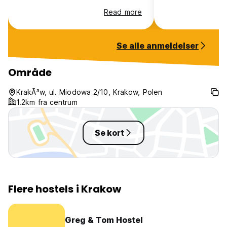
Read more
Se alle anmeldelser
Område
KrakÃ³w, ul. Miodowa 2/10, Krakow, Polen
1.2km fra centrum
Se kort
Flere hostels i Krakow
Greg & Tom Hostel