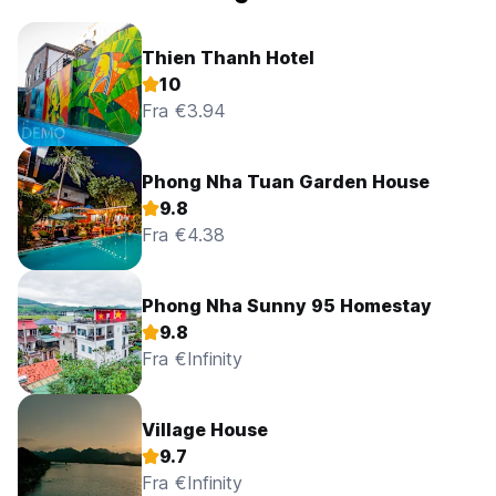
Thien Thanh Hotel
10
Fra €3.94
Phong Nha Tuan Garden House
9.8
Fra €4.38
Phong Nha Sunny 95 Homestay
9.8
Fra €Infinity
Village House
9.7
Fra €Infinity