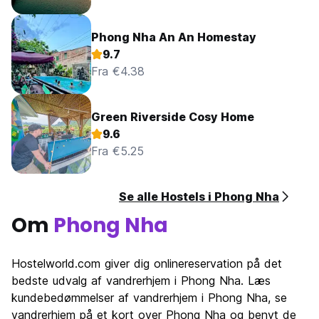
Phong Nha An An Homestay
9.7
Fra €4.38
Green Riverside Cosy Home
9.6
Fra €5.25
Se alle Hostels i Phong Nha
Om
Phong Nha
Hostelworld.com giver dig onlinereservation på det
bedste udvalg af vandrerhjem i Phong Nha. Læs
kundebedømmelser af vandrerhjem i Phong Nha, se
vandrerhjem på et kort over Phong Nha og benyt de