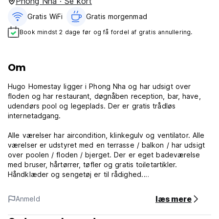
Phong Nha · Se kort
Gratis WiFi
Gratis morgenmad‎
Book mindst 2 dage før og få fordel af gratis annullering.
Om
Hugo Homestay ligger i Phong Nha og har udsigt over
floden og har restaurant, døgnåben reception, bar, have,
udendørs pool og legeplads. Der er gratis trådløs
internetadgang.
Alle værelser har aircondition, klinkegulv og ventilator. Alle
værelser er udstyret med en terrasse / balkon / har udsigt
over poolen / floden / bjerget. Der er eget badeværelse
med bruser, hårtørrer, tøfler og gratis toiletartikler.
Håndklæder og sengetøj er til rådighed.
Gæsterne kan nyde gratis brug af cykler til at udforske
læs mere
Anmeld
området om natten. Homestay tilbyder motorcykeludlejning
og biludlejning, udflugter, tøjvask og billetservice.