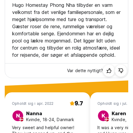
Hugo Homestay Phong Nha tilbyder en varm
velkomst fra det venlige familiepersonale, som er
meget hjælpsomme med ture og transport.
Gæster roser de rene, rummelige værelser og
komfortable senge. Ejendommen har en dejlig
pool og lækre morgenmad. Det ligger lidt uden
for centrum og tilbyder en rolig atmosfære, ideel
for rejsende, der søger et afslappende ophold.
Var dette nyttigt?
9.7
Opholdt sig i apr. 2022
Opholdt sig i jul. 2
Nanna
Karen
N
K
Kvinde, 18-24, Danmark
Kvinde, 1
Very sweet and helpful owner!
It was a very nice