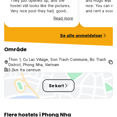
They just opened up, and the
and Hugo was ver
hostel still looks like the pictures.
nice. You can ren
Very nice pool they had, good
and rent a scoot
breakfast and in total very good
very cheap. We c
Read more
value for money. A bit out of
recommend this p
town, but easy to borrow a bike
cycle and go to town! Would
Se alle anmeldelser
recommend to stay here.
Område
Thon 1, Cu Lac Village, Son Trach Commune, Bo Trach
District, Phong Nha, Vietnam
3.2km fra centrum
Se kort
Flere hostels i Phong Nha