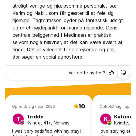
også ringe til os, så hjælper vi med vejbeskrivelse.***
utroligt venlige og hjælpsomme personale, især
Karim og Nabil, som får gæster til at føle sig
Kreditkort accepteres, betaling ved ankomst med kontanter
hjemme. Tagterrassen byder på fantastisk udsigt
og er et højdepunkt for mange rejsende. Dens
Skatter ikke inkluderet - belægningsafgift 2,00 EUR per
person per nat
centrale beliggenhed i Medinaen er praktisk,
selvom nogle nævner, at det kan være svært at
Rygeområder til rådighed
finde. Det er velegnet til solorejsende og par,
Marahba vi glæder os til at se dig! (Auto-translated from
der søger en social atmosfære.
original language)
Var dette nyttigt?
10
Opholdt sig i apr. 2026
Opholdt sig i apr. 
Tridde
Katrina
T
K
Kvinde, 41+, Norway
Kvinde, 31
I was very satisfied with my stay! I
love staying at t