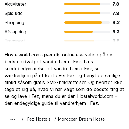
Aktiviteter
7.8
Spis ude
7.8
Shopping
8.2
Afslapning
6.2
Transport
6.5
Sightseeing
8.7
Hostelworld.com giver dig onlinereservation på det
Kultur
9.1
bedste udvalg af vandrerhjem i Fez. Læs
Fester
kundebedømmelser af vandrerhjem i Fez, se
5.5
vandrerhjem på et kort over Fez og benyt de særlige
Værdi for pengene
8.4
tilbud såsom gratis SMS-bekræftelser. Og hvorfor ikke
tage et kig på, hvad vi har valgt som de bedste ting at
se og lave i Fez, mens du er der. Hostelworld.com -
den endegyldige guide til vandrerhjem i Fez.
Fez Hostels
Moroccan Dream Hostel