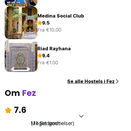
Medina Social Club
9.5
Fra €10.00
Riad Rayhana
9.4
Fra €1.00
Se alle Hostels i Fez
Om
Fez
7.6
Meget godt
(11 Bedømmelser)