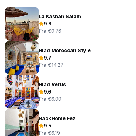
La Kasbah Salam
9.8
Fra €0.76
Riad Moroccan Style
9.7
Fra €14.27
Riad Verus
9.6
Fra €6.00
BackHome Fez
9.5
Fra €6.19