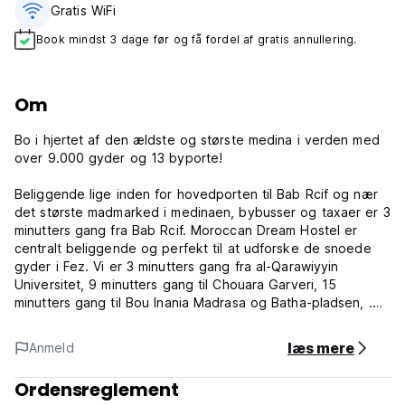
Gratis WiFi
Book mindst 3 dage før og få fordel af gratis annullering.
Om
Bo i hjertet af den ældste og største medina i verden med
over 9.000 gyder og 13 byporte!
Beliggende lige inden for hovedporten til Bab Rcif og nær
det største madmarked i medinaen, bybusser og taxaer er 3
minutters gang fra Bab Rcif. Moroccan Dream Hostel er
centralt beliggende og perfekt til at udforske de snoede
gyder i Fez. Vi er 3 minutters gang fra al-Qarawiyyin
Universitet, 9 minutters gang til Chouara Garveri, 15
minutters gang til Bou Inania Madrasa og Batha-pladsen, .
Yderligere interessepunkter omfatter Fez City View/Marinid
Tombs (1,9 km), Borj Fez Mall (2,7 km) og Royal Palace of
læs mere
Anmeld
Fez (2,8 km). Vores personale er glade for at give dig
information om steder at besøge og ting at gøre, retninger
Ordensreglement
og køreplaner for busser, taxaer og tog.