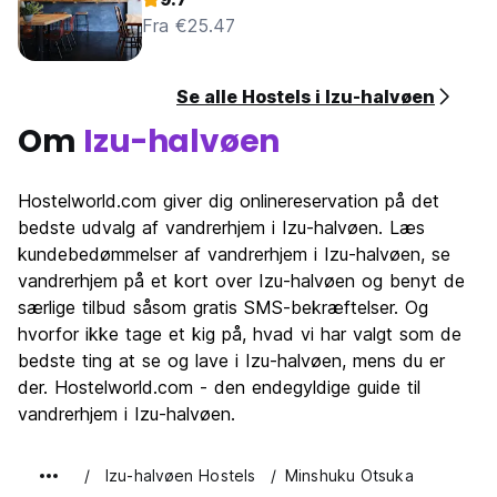
Fra €25.47
Se alle Hostels i Izu-halvøen
Om
Izu-halvøen
Hostelworld.com giver dig onlinereservation på det
bedste udvalg af vandrerhjem i Izu-halvøen. Læs
kundebedømmelser af vandrerhjem i Izu-halvøen, se
vandrerhjem på et kort over Izu-halvøen og benyt de
særlige tilbud såsom gratis SMS-bekræftelser. Og
hvorfor ikke tage et kig på, hvad vi har valgt som de
bedste ting at se og lave i Izu-halvøen, mens du er
der. Hostelworld.com - den endegyldige guide til
vandrerhjem i Izu-halvøen.
Izu-halvøen Hostels
Minshuku Otsuka