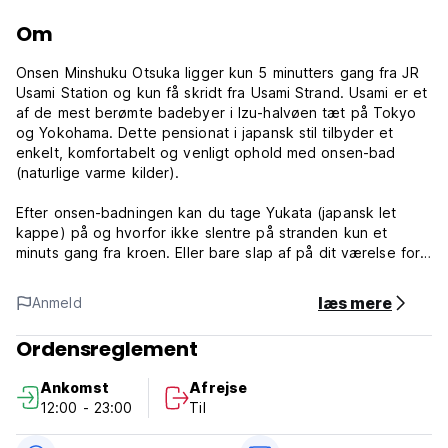
Om
Onsen Minshuku Otsuka ligger kun 5 minutters gang fra JR
Usami Station og kun få skridt fra Usami Strand. Usami er et
af de mest berømte badebyer i Izu-halvøen tæt på Tokyo
og Yokohama. Dette pensionat i japansk stil tilbyder et
enkelt, komfortabelt og venligt ophold med onsen-bad
(naturlige varme kilder).
Efter onsen-badningen kan du tage Yukata (japansk let
kappe) på og hvorfor ikke slentre på stranden kun et
minuts gang fra kroen. Eller bare slap af på dit værelse for
at nyde udsigten over havet og de dejlige bakker.
læs mere
Anmeld
Mange turister kommer fra Tokyo til Izu-halvøen, da det er
kendt som Japans smukke, afslappende feriested med sin
Ordensreglement
naturskønne skønhed og lækre fiskekøkken.
Ankomst
Afrejse
== Værelser ==
12:00 - 23:00
Til
For 2: 3150 yen per person
(værelse med plads til 6 tatami måtter)