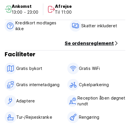
Ankomst
Afrejse
Xantico Hostals politik og betingelser:
13:00 - 23:00
Til 11:00
Afbestillingsregler: 3 dage før ankomst. I tilfælde af en sen
Kreditkort modtages
afbestilling eller udeblivelse, vil du blive opkrævet den
Skatter inkluderet
ikke
første nat af dit ophold.
Check ind fra 13.00 til 23.00
Se ordensreglement
Check ud inden 11.00 am
Faciliteter
Betaling ved ankomst med kontanter, kredit- og
betalingskort
Gratis bykort
Gratis WiFi
Skatter inkluderet
Gratis internetadgang
Cykelparkering
Generel:
24 timers reception. (Auto-translated from original
Reception åben døgnet
language)
Adaptere
rundt
Tur-/Rejseskranke
Rengøring