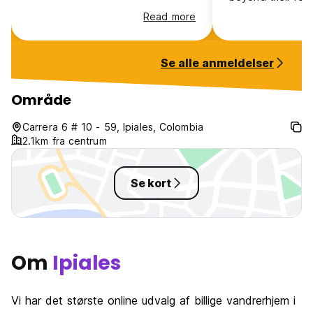
helping us with t
Read more
checking us in im
we arrived at 7 
super comfortabl
Se alle anmeldelser
is well equipped.
recommended.
Område
Carrera 6 # 10 - 59, Ipiales, Colombia
2.1km fra centrum
Se kort
Om
Ipiales
Vi har det største online udvalg af billige vandrerhjem i