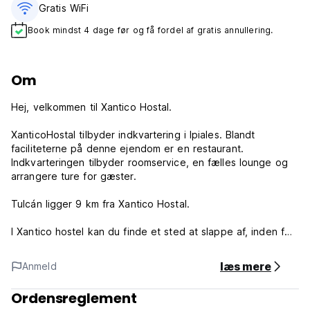
Gratis WiFi
Book mindst 4 dage før og få fordel af gratis annullering.
Om
Hej, velkommen til Xantico Hostal.
XanticoHostal tilbyder indkvartering i Ipiales. Blandt
faciliteterne på denne ejendom er en restaurant.
Indkvarteringen tilbyder roomservice, en fælles lounge og
arrangere ture for gæster.
Tulcán ligger 9 km fra Xantico Hostal.
I Xantico hostel kan du finde et sted at slappe af, inden for
vores faciliteter har vi et fuldt udstyret køkken, vaskeri,
bordtennisbord. Vores værelser har store køjesenge, hver
læs mere
Anmeld
med et ladepunkt og selvstændigt lys. Inde i ejendommen
kan vi finde en restaurant, hvor du kan prøve en lækker
Ordensreglement
morgenmad eller nogle typiske colombianske empanadas.