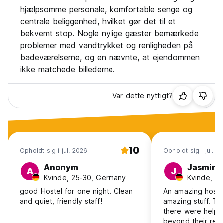
hjælpsomme personale, komfortable senge og
centrale beliggenhed, hvilket gør det til et
bekvemt stop. Nogle nylige gæster bemærkede
problemer med vandtrykket og renligheden på
badeværelserne, og en nævnte, at ejendommen
ikke matchede billederne.
Var dette nyttigt?
10
Opholdt sig i jul. 2026
Opholdt sig i jul. 2
Anonym
Jasmin
A
J
Kvinde, 25-30, Germany
Kvinde, 2
good Hostel for one night. Clean
An amazing hoste
and quiet, friendly staff!
amazing stuff. T
there were helpi
beyond their resp