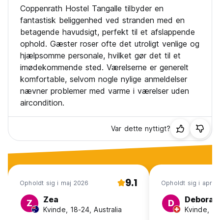
Coppenrath Hostel Tangalle tilbyder en
fantastisk beliggenhed ved stranden med en
betagende havudsigt, perfekt til et afslappende
ophold. Gæster roser ofte det utroligt venlige og
hjælpsomme personale, hvilket gør det til et
imødekommende sted. Værelserne er generelt
komfortable, selvom nogle nylige anmeldelser
nævner problemer med varme i værelser uden
aircondition.
Var dette nyttigt?
9.1
Opholdt sig i maj 2026
Opholdt sig i apr. 
Zea
Deborah
Z
D
Kvinde, 18-24, Australia
Kvinde, 18