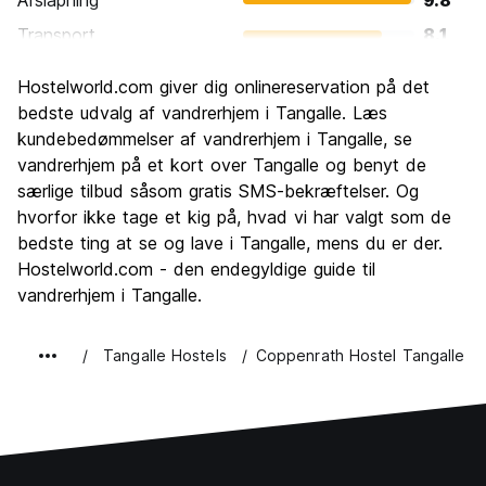
Afslapning
9.8
Transport
8.1
Sightseeing
6.6
Hostelworld.com giver dig onlinereservation på det
Kultur
7.1
bedste udvalg af vandrerhjem i Tangalle. Læs
Fester
kundebedømmelser af vandrerhjem i Tangalle, se
4.5
vandrerhjem på et kort over Tangalle og benyt de
Værdi for pengene
8.1
særlige tilbud såsom gratis SMS-bekræftelser. Og
hvorfor ikke tage et kig på, hvad vi har valgt som de
bedste ting at se og lave i Tangalle, mens du er der.
Hostelworld.com - den endegyldige guide til
vandrerhjem i Tangalle.
Tangalle Hostels
Coppenrath Hostel Tangalle