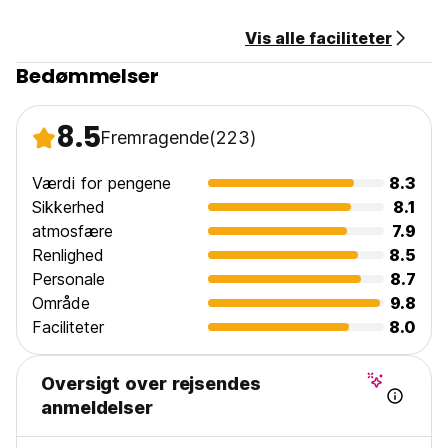
Vis alle faciliteter
Bedømmelser
8.5
Fremragende
(223)
Værdi for pengene
8.3
Sikkerhed
8.1
atmosfære
7.9
Renlighed
8.5
Personale
8.7
Område
9.8
Faciliteter
8.0
Oversigt over rejsendes
anmeldelser