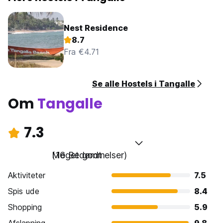
Nest Residence
8.7
Fra €4.71
Se alle Hostels i Tangalle
Om
Tangalle
7.3
Meget godt
(16 Bedømmelser)
Aktiviteter
7.5
Spis ude
8.4
Shopping
5.9