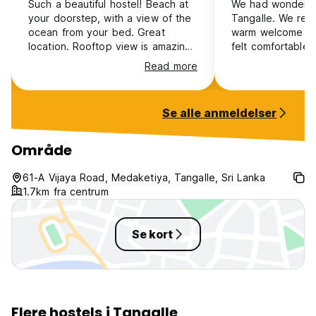
Such a beautiful hostel! Beach at
We had wonderful
your doorstep, with a view of the
Tangalle. We rec
ocean from your bed. Great
warm welcome at 
location. Rooftop view is amazing!
felt comfortable 
Rooms get hot at night but I had
room as well as 
Read more
two fans. Food was a bit pricey
clean. The view 
but good. Quiet in off season but
of the sea—charm
peaceful. I had a lovely stay!
tables right by t
Se alle anmeldelser
entire staff is ve
motivated.
Område
61-A Vijaya Road, Medaketiya, Tangalle, Sri Lanka
1.7km fra centrum
Se kort
Flere hostels i Tangalle