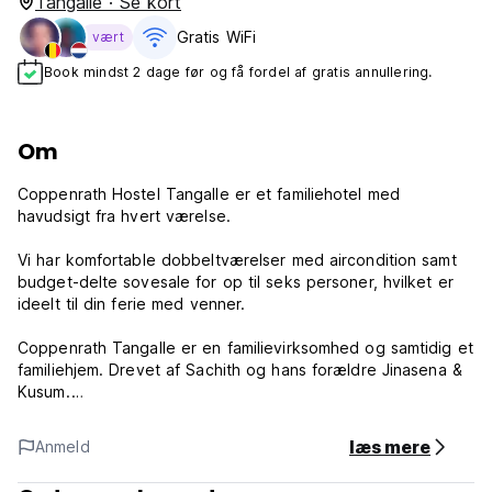
Tangalle · Se kort
Gratis WiFi
vært
Book mindst 2 dage før og få fordel af gratis annullering.
Om
Coppenrath Hostel Tangalle er et familiehotel med
havudsigt fra hvert værelse.
Vi har komfortable dobbeltværelser med aircondition samt
budget-delte sovesale for op til seks personer, hvilket er
ideelt til din ferie med venner.
Coppenrath Tangalle er en familievirksomhed og samtidig et
familiehjem. Drevet af Sachith og hans forældre Jinasena &
Kusum.
Alle, inklusive nogle få medarbejdere, ringer til Sachiths
læs mere
Anmeld
forældre for mor og far, fordi de virkelig sætter deres
hjerte i arbejde for at yde den bedste service.