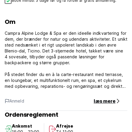
Book mindst 3 dage før og få fordel af gratis annullering.
Om
Campra Alpine Lodge & Spa er den ideelle indkvartering for
dem, der brænder for natur og udendørs aktiviteter. Et unikt
sted nedsænket i et rigt uspoleret landskab i den øvre
Blenio-dal, Ticino. Det 3-stjernede hotel, takket være sine
4 sovesale, tilbyder også passende løsninger for
backpackere og større grupper.
På stedet finder du en à la carte-restaurant med terrasse,
en loungebar, et multifunktionelt rum, en spa, et cykelrum
med opbevaring, reparations- og rengøringssæt og direkte
adgang til de omkringliggende mountainbikeruter,
vandrestier og meget mere .
læs mere
Anmeld
Kollegierne er åbne i sommersæsonen (maj til oktober).
Ordensreglement
Campra Alpine Lodge & Spa Vilkår og betingelser:
Ankomst
Afrejse
15:00 - 22:00
Til 11:00