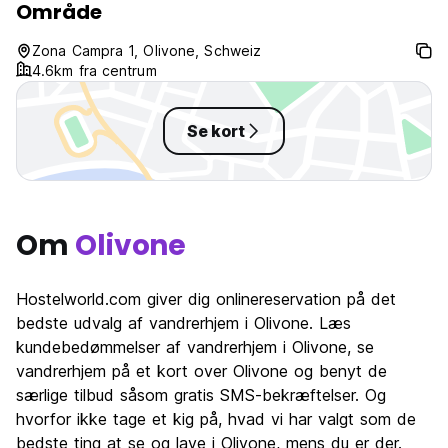
Område
kraftig forstyrrelse af roen i løbet af natten, risiko for
bortvisning fra hotellet. Hvis værelset efterlades i meget
Zona Campra 1, Olivone, Schweiz
snavset stand, opkræves et rengøringsgebyr på CHF 30,-
4.6km fra centrum
pr. time. (Auto-translated from original language)
Se kort
Om
Olivone
Hostelworld.com giver dig onlinereservation på det
bedste udvalg af vandrerhjem i Olivone. Læs
kundebedømmelser af vandrerhjem i Olivone, se
vandrerhjem på et kort over Olivone og benyt de
særlige tilbud såsom gratis SMS-bekræftelser. Og
hvorfor ikke tage et kig på, hvad vi har valgt som de
bedste ting at se og lave i Olivone, mens du er der.