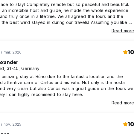
ace to stay! Completely remote but so peaceful and beautiful.
s an incredible host and guide, he made the whole experience
 and truly once in a lifetime. We all agreed the tours and the
 the best we'd stayed in during our travels! Assuming you like a
enture and being in touch with nature I could not recommend
Read more
10
 i mar. 2026
exander
d, 31-40, Germany
amazing stay at Búho due to the fantastic location and the
nd attentive care of Carlos and his wife. Not only is the hostal
and very clean but also Carlos was a great guide on the tours we
ly I can highly recommend to stay here.
Read more
10
 i nov. 2025