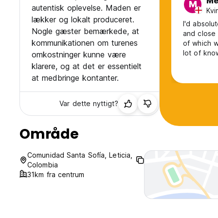
Me
M
autentisk oplevelse. Maden er
Kvi
lækker og lokalt produceret.
I'd absolu
Nogle gæster bemærkede, at
and close 
kommunikationen om turenes
of which w
lot of kno
omkostninger kunne være
friendly a
klarere, og at det er essentielt
perfect op
at medbringe kontanter.
special ti
Var dette nyttigt?
Område
Comunidad Santa Sofía, Leticia,
Colombia
31km fra centrum