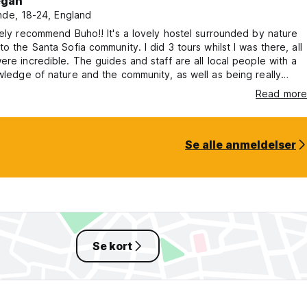
gan
nde, 18-24, England
tely recommend Buho!! It's a lovely hostel surrounded by nature
to the Santa Sofia community. I did 3 tours whilst I was there, all
ere incredible. The guides and staff are all local people with a
wledge of nature and the community, as well as being really
nd welcoming. The food's delicious & locally sourced. It's the
Read more
portunity to disconnect from life and be in nature, I had a very
me there and hope to return in the future!
Se alle anmeldelser
Se kort