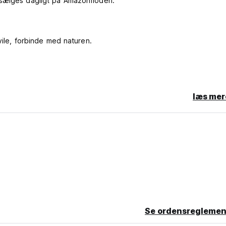
 sælges dagligt på Amazonfloden.
vile, forbinde med naturen.
veværelse - 1 enkeltseng.
læs mer
Se ordensreglemen