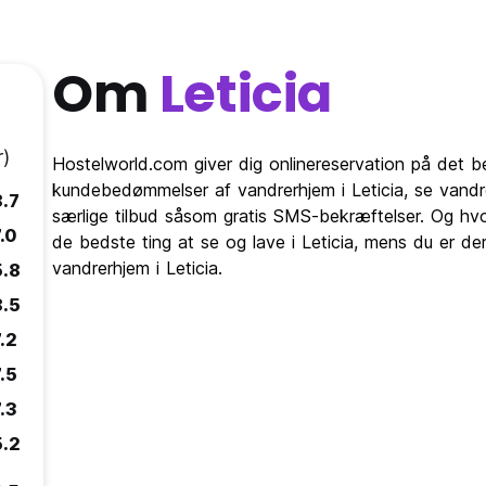
Om
Leticia
)
Hostelworld.com giver dig onlinereservation på det b
kundebedømmelser af vandrerhjem i Leticia, se vandr
8.7
særlige tilbud såsom gratis SMS-bekræftelser. Og hvo
.0
de bedste ting at se og lave i Leticia, mens du er de
vandrerhjem i Leticia.
5.8
8.5
.2
.5
.3
5.2