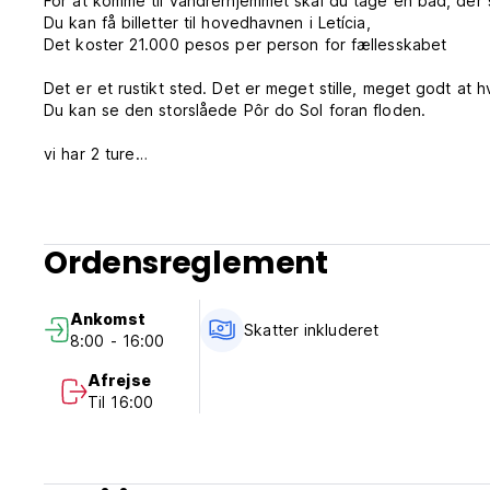
For at komme til vandrerhjemmet skal du tage en båd, der
Du kan få billetter til hovedhavnen i Letícia,
Det koster 21.000 pesos per person for fællesskabet
Det er et rustikt sted. Det er meget stille, meget godt at h
Du kan se den storslåede Pôr do Sol foran floden.
vi har 2 ture
1. sal: fælles blandet sovesal - 6 enkeltsenge. 1 enkelt so
2. sal: 2 soveværelser -2 dobbeltsenge.
Ordensreglement
Vi har 1 tredobbelt kahyt - 1 enkeltseng og 1 enkeltseng.
Vi venter.
Ankomst
Skatter inkluderet
8:00 - 16:00
Afrejse
Til 16:00