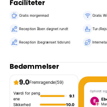
Faciliteter
Gratis morgenmad‎
Gratis Wi
Reception åben døgnet rundt
Tur-/Rej
Reception (begrænset tidsrum)
Internet
Bedømmelser
9.0
Fremragende
(59)
Opholdt sig
Værdi for peng
9.1
ene
Eb
E
Man
Sikkerhed
10.0