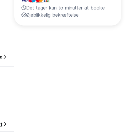
Det tager kun to minutter at booke
Øjeblikkelig bekræftelse
e
t