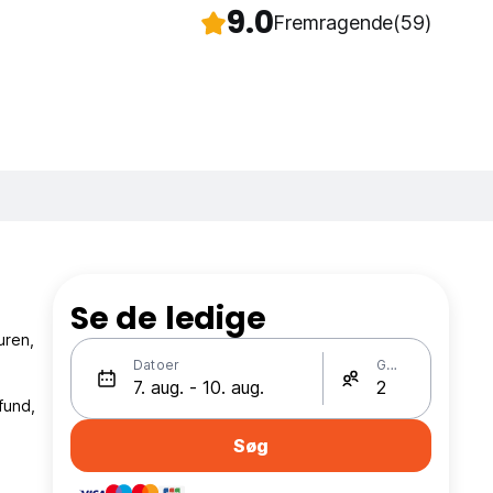
9.0
Fremragende
(59)
Se de ledige
uren,
Datoer
Gæster
fund,
Søg