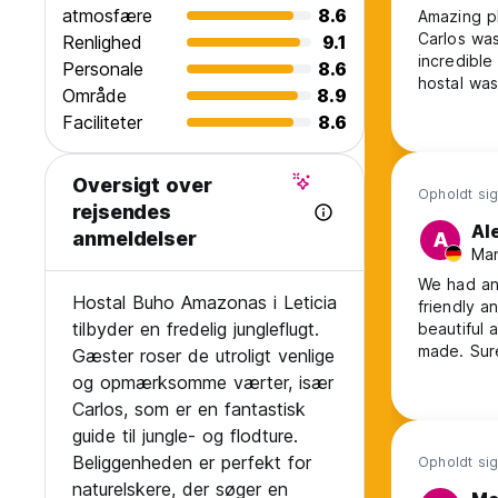
atmosfære
8.6
Amazing pl
Carlos wa
Renlighed
9.1
incredible
Personale
8.6
hostal was
Område
8.9
bit of adv
Faciliteter
8.6
enough!
Oversigt over
Opholdt sig
rejsendes
Al
anmeldelser
A
Man
We had an 
Hostal Buho Amazonas i Leticia
friendly a
tilbyder en fredelig jungleflugt.
beautiful 
made. Sure
Gæster roser de utroligt venlige
og opmærksomme værter, især
Carlos, som er en fantastisk
guide til jungle- og flodture.
Beliggenheden er perfekt for
Opholdt sig
naturelskere, der søger en