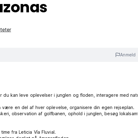
azonas
iteter
Anmeld
u kan leve oplevelser i junglen og floden, interagere med nat
an være en del af hver oplevelse, organisere din egen rejseplan.
fiskeri, observation af golfbanen, ophold i junglen, besøg lokalsam
ime fra Leticia Vía Fluvial.