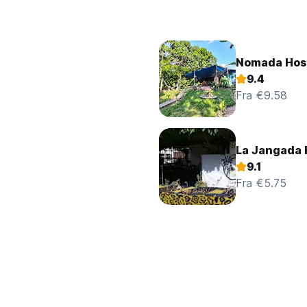
Nomada Hos
9.4
Fra €9.58
La Jangada 
9.1
Fra €5.75