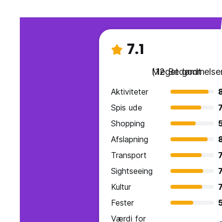
7.1
Meget godt
(12 Bedømmelser
Aktiviteter
Spis ude
7
Shopping
Afslapning
Transport
7
Sightseeing
7
Kultur
7
Fester
Værdi for