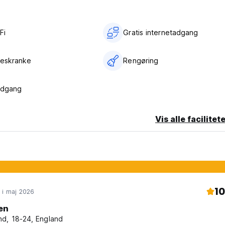
Fi
Gratis internetadgang
seskranke
Rengøring
adgang
Vis alle facilitet
10
 i maj 2026
en
d, 18-24, England