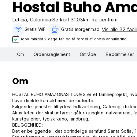
Hostal Buho Am
Leticia
,
Colombia
Se kort
31.03km fra centrum
Vis alle 32 facil
Gratis WiFi
Gratis morgenmad‎
Book mindst 2 dage før og få fordel af gratis annullering.
Om
Ordensreglement
Område
Bedømmelser
Om
HOSTAL BUHO AMAZONAS TOURS er et familieprojekt, hvor d
have direkte kontakt med de indfødte.
Følgende tjenester tilbydes: Indkvartering, Catering, du k
Aktiviteter, der skal udføres: gåtur i junglen, natvandring, 
kunstgallerier, typisk kano, landbrug.
BELIGGENHED:
Det er beliggende i det oprindelige samfund Santa Sofia, 1 t