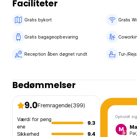
Faciliteter
Gratis bykort
Gratis Wi
Gratis bagageopbevaring
Coworkin
Reception åben døgnet rundt
Tur-/Rej
Bedømmelser
9.0
Fremragende
(399)
Opholdt sig
Værdi for peng
9.3
ene
Ma
M
Par
Sikkerhed
9.4