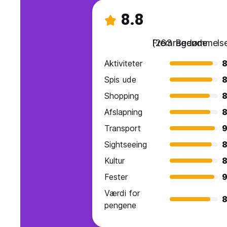
8.8
Fremragende
(263 Bedømmelse
Aktiviteter
8
Spis ude
8
Shopping
8
Afslapning
8
Transport
9
Sightseeing
8
Kultur
8
Fester
9
Værdi for
8
pengene