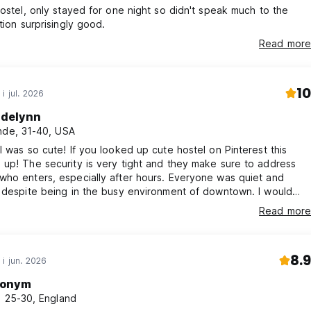
hostel, only stayed for one night so didn't speak much to the
ation surprisingly good.
Read more
10
i jul. 2026
delynn
nde, 31-40, USA
l was so cute! If you looked up cute hostel on Pinterest this
up! The security is very tight and they make sure to address
ho enters, especially after hours. Everyone was quiet and
 despite being in the busy environment of downtown. I would
 more quiet and calm hostel. The vibes were very chill. There’s
Read more
walk to and if you need to get to the train station it’s less than a
 walk. 10/10 would recommend!
8.9
 i jun. 2026
onym
, 25-30, England