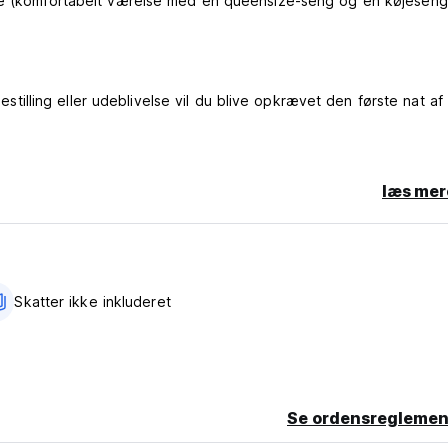
lse (komfortabelt værelse med en queensize-seng og en køjeseng
bestilling eller udeblivelse vil du blive opkrævet den første nat af 
læs mer
ort
Skatter ikke inkluderet
Se ordensreglemen