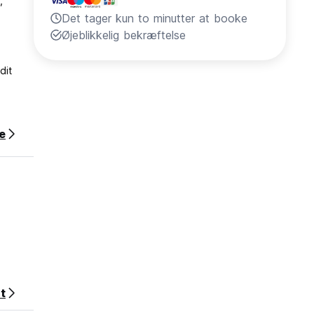
,
Det tager kun to minutter at booke
Øjeblikkelig bekræftelse
dit
e
t