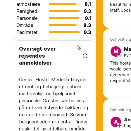
atmosfære
8.1
Beautiful 
staff. Loc
Renlighed
9.3
Personale
9.1
Område
8.3
Faciliteter
9.3
Opholdt sig 
Oversigt over
Ma
M
Kvi
rejsendes
anmeldelser
This hoste
would pop 
everyone w
Centro Hostel Medellín tilbyder
respectful
et rent og behageligt ophold
say it’s a
plenty to 
med venligt og hjælpsomt
15 minute
personale. Gæster sætter pris
på det veludstyrede køkken og
Opholdt sig
den gode morgenmad. Selvom
An
beliggenheden er central, finder
A
Par
nogle det umiddelbare område