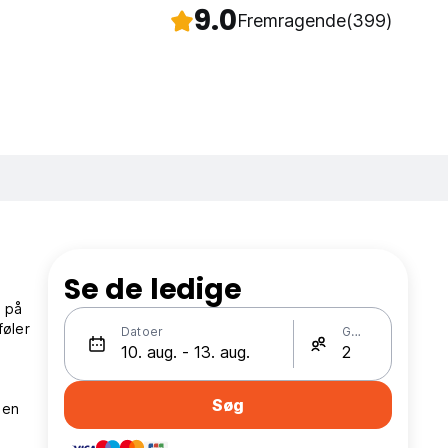
9.0
Fremragende
(399)
Se de ledige
 på
føler
Datoer
Gæster
Søg
 en