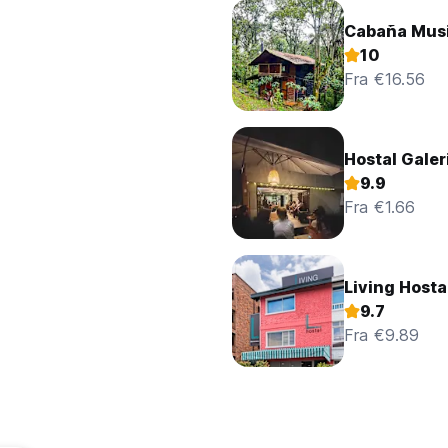
Cabaña Musi
10
Fra €16.56
Hostal Galer
9.9
Fra €1.66
Living Hosta
9.7
Fra €9.89