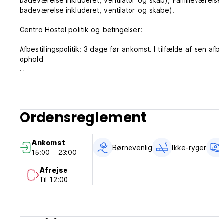
badeværelse inkluderet, ventilator og skab), Familievære
badeværelse inkluderet, ventilator og skabe).
Centro Hostel politik og betingelser:
Afbestillingspolitik: 3 dage før ankomst. I tilfælde af sen af
ophold.
Indtjekning fra kl. 15.00 til 23.00
Udtjekning før kl. 12.00
Betaling ved ankomst med kontanter, kredit- og betalingsk
Ordensreglement
Skat ikke inkluderet (19%)
Generelt:
Ankomst
Reception døgnet rundt.
Børnevenlig
Ikke-ryger
15:00 - 23:00
Ingen udgangsforbud.
Minimumsalder for registrering 12 år.
Afrejse
Til 12:00