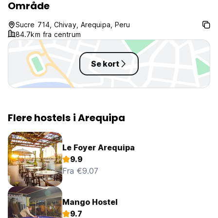
Område
Sucre 714, Chivay, Arequipa, Peru
84.7km fra centrum
Se kort
Flere hostels i Arequipa
Le Foyer Arequipa
9.9
Fra €9.07
Mango Hostel
9.7