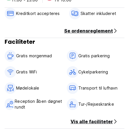
Check in from 11.00 to 23.00
Check out before 10.00
Kreditkort accepteres
Skatter inkluderet
Payment upon arrival by cash
Taxes included
Breakfast included
Se ordensreglement
Faciliteter
General:
24 hours reception.
No curfew
Gratis morgenmad‎
Gratis parkering
No special conditions
Gratis WiFi
Cykelparkering
Mødelokale
Transport til lufhavn
Reception åben døgnet
Tur-/Rejseskranke
rundt
Vis alle faciliteter