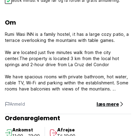
Book mindst 4 dage før og få fordel af gratis annullering.
Om
Rumi Wasi INN is a family hostel, it has a large cozy patio, a
terrace overlooking the mountains with table games.
We are located just five minutes walk from the city
center.The property is located 3 km from the local hot
springs and 2-hour drive from La Cruz del Condor
We have spacious rooms with private bathroom, hot water,
cable TV, Wi-Fi and parking within the establishment. Some
rooms have balconies with views of the mountains.
Rumi Wasi inn Chivay Policy and Condition:
læs mere
Anmeld
Cancellation Policy: 3 days before arrival.In case of a late
Ordensreglement
cancellation or No Show, you will be charged the first night
of your stay.
Ankomst
Afrejse
11:00 - 23:00
Til 10:00