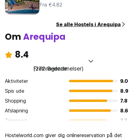
Fra €4.82
Se alle Hostels i Arequipa
Om
Arequipa
8.4
Fremragende
(272 Bedømmelser)
Aktiviteter
9.0
Spis ude
8.9
Shopping
7.8
Afslapning
8.6
Transport
7.7
Sightseeing
8.8
Hostelworld.com giver dig onlinereservation på det