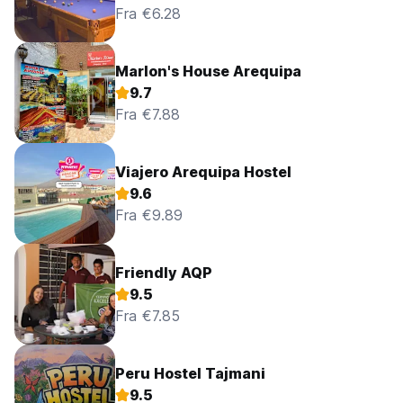
Fra €6.28
Marlon's House Arequipa
9.7
Fra €7.88
Viajero Arequipa Hostel
9.6
Fra €9.89
Friendly AQP
9.5
Fra €7.85
Peru Hostel Tajmani
9.5