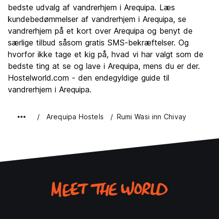
Kultur
9.0
bedste udvalg af vandrerhjem i Arequipa. Læs
Fester
kundebedømmelser af vandrerhjem i Arequipa, se
7.5
vandrerhjem på et kort over Arequipa og benyt de
Værdi for pengene
8.4
særlige tilbud såsom gratis SMS-bekræftelser. Og
hvorfor ikke tage et kig på, hvad vi har valgt som de
bedste ting at se og lave i Arequipa, mens du er der.
Hostelworld.com - den endegyldige guide til
vandrerhjem i Arequipa.
Arequipa Hostels
Rumi Wasi inn Chivay