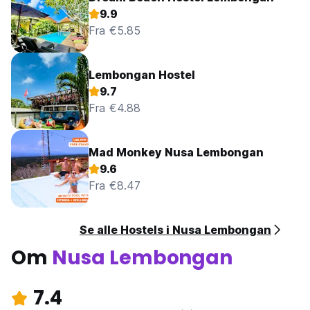
9.9
Fra €5.85
Lembongan Hostel
9.7
Fra €4.88
Mad Monkey Nusa Lembongan
9.6
Fra €8.47
Se alle Hostels i Nusa Lembongan
Om
Nusa Lembongan
7.4