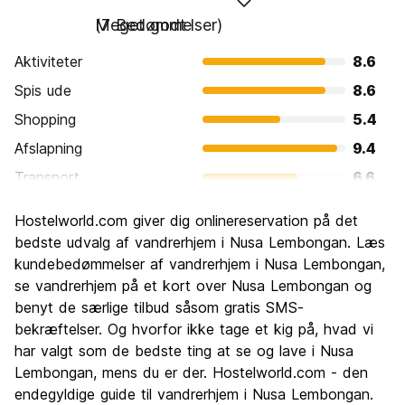
Meget godt
(7 Bedømmelser)
Aktiviteter
8.6
Spis ude
8.6
Shopping
5.4
Afslapning
9.4
Transport
6.6
Sightseeing
8.0
Hostelworld.com giver dig onlinereservation på det
Kultur
8.0
bedste udvalg af vandrerhjem i Nusa Lembongan. Læs
Fester
kundebedømmelser af vandrerhjem i Nusa Lembongan,
4.9
se vandrerhjem på et kort over Nusa Lembongan og
Værdi for pengene
7.1
benyt de særlige tilbud såsom gratis SMS-
bekræftelser. Og hvorfor ikke tage et kig på, hvad vi
har valgt som de bedste ting at se og lave i Nusa
Lembongan, mens du er der. Hostelworld.com - den
endegyldige guide til vandrerhjem i Nusa Lembongan.