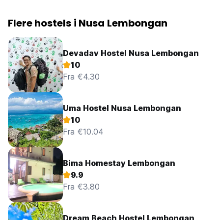
Flere hostels i Nusa Lembongan
Devadav Hostel Nusa Lembongan
10
Fra €4.30
Uma Hostel Nusa Lembongan
10
Fra €10.04
Bima Homestay Lembongan
9.9
Fra €3.80
Dream Beach Hostel Lembongan