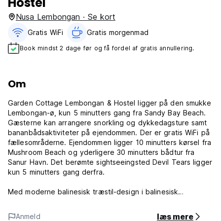
Hostel
Nusa Lembongan · Se kort
Gratis WiFi
Gratis morgenmad‎
Book mindst 2 dage før og få fordel af gratis annullering.
Om
Garden Cottage Lembongan & Hostel ligger på den smukke
Lembongan-ø, kun 5 minutters gang fra Sandy Bay Beach.
Gæsterne kan arrangere snorkling og dykkedagsture samt
bananbådsaktiviteter på ejendommen. Der er gratis WiFi på
fællesområderne. Ejendommen ligger 10 minutters kørsel fra
Mushroom Beach og yderligere 30 minutters bådtur fra
Sanur Havn. Det berømte sightseeingsted Devil Tears ligger
kun 5 minutters gang derfra.
Med moderne balinesisk træstil-design i balinesisk
familiemiljø. Vi har et bredt udvalg af værelser med
aircondition til at rumme alle typer rejsende. Seng i en
læs mere
Anmeld