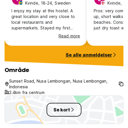
Kvinde, 18-24, Sweden
Kvinde, 25
I enjoy my stay at this hostel. A
Pros: very comfy
great location and very close to
up, short walks to
local restaurants and
beaches. Cons: “
supermarkets. Stayed my first
just dry toast wit
nights in a dorm. But switched to a
a bit of fruit, d
Read more
private room the last night. A lot
have privacy curt
of big lizards in the dorms, the AC
the description,
doesn’t reach if you sleep on the
showers aren’t ve
Se alle anmeldelser
top in the bunk beds, cold
soap in the bath
showers with salt water. The
your hands. Door
water didn’t work at the private
lock but you do 
Område
room, so I couldn’t shower. But the
locker inside the
pool area is beautiful, breakfast is
friendly but not 
Sunset Road, Nusa Lembongan, Nusa Lembongan,
nice and the staff is friendly!
when it came to 
Indonesia
activities.
2.4km fra centrum
Se kort