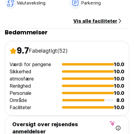
Valutaveksling
Parkering
Vis alle faciliteter
Bedømmelser
9.7
Fabelagtigt
(52)
Værdi for pengene
10.0
Sikkerhed
10.0
atmosfære
10.0
Renlighed
10.0
Personale
10.0
Område
8.0
Faciliteter
10.0
Oversigt over rejsendes
anmeldelser