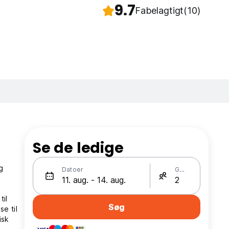
9.7
Fabelagtigt
(10)
Se de ledige
g
Datoer
Gæster
til
Søg
e til
isk