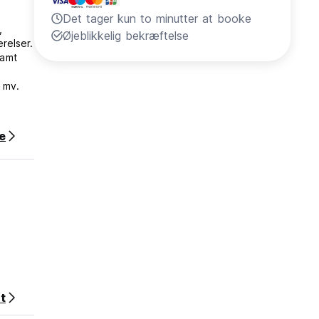
Det tager kun to minutter at booke
,
Øjeblikkelig bekræftelse
relser.
samt
 mv.
ers
 eller
e
alitet,
hed,
 af dit
t