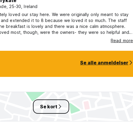
rykate
nde, 25-30, Ireland
ely loved our stay here. We were originally only meant to stay
 and extended it to 8 because we loved it so much. The staff
the breakfast is lovely and there was a nice calm atmosphere.
oved most, though, were the owners- they were so helpful and
 and made us feel right at home. We would highly recommend
Read more
l to anyone planning a trip to palomino.
Se alle anmeldelser
Se kort