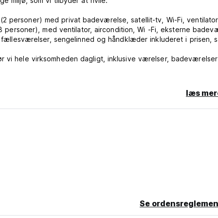
 miljø, som vi tilbyder at hvile.
 personer) med privat badeværelse, satellit-tv, Wi-Fi, ventilator
 8 personer), med ventilator, aircondition, Wi -Fi, eksterne badevæ
i fællesværelser, sengelinned og håndklæder inkluderet i prisen, 
r vi hele virksomheden dagligt, inklusive værelser, badeværelser
egionen, international og vegetarisk, som minder om tidligere tid
er, laver vores egne saucer og baser, uden konserveringsmidler
læs mer
lavning. Vores håndværkerbageri tilbyder dig produkter af høj kv
urant og Bageri arbejder med den bedste ingrediens, den kærlig
askeriet er overværet mellem 8:00 og 19:00.
 dit hjem væk fra hjemmet.
afbestilling eller udeblivelse, vil du blive opkrævet den første nat
Se ordensreglemen