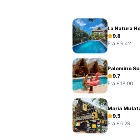
La Natura Ho
9.8
Fra €9.42
Palomino Su
9.7
Fra €18.00
Maria Mulat
9.5
Fra €6.29