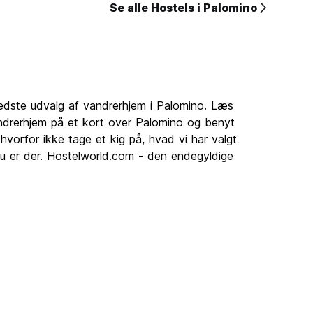
Se alle Hostels i Palomino
bedste udvalg af vandrerhjem i Palomino. Læs
drerhjem på et kort over Palomino og benyt
vorfor ikke tage et kig på, hvad vi har valgt
u er der. Hostelworld.com - den endegyldige