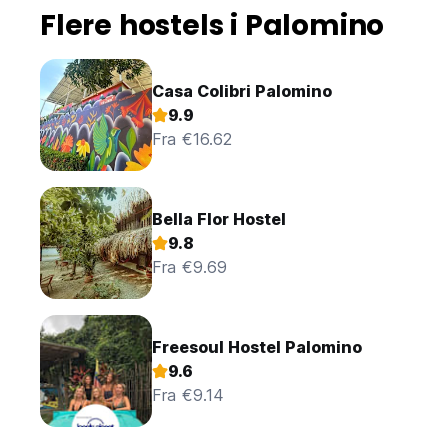
Flere hostels i Palomino
Casa Colibri Palomino
9.9
Fra €16.62
Bella Flor Hostel
9.8
Fra €9.69
Freesoul Hostel Palomino
9.6
Fra €9.14