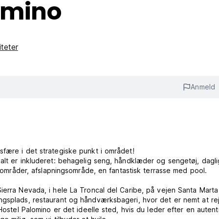
omino
iteter
Anmeld
sfære i det strategiske punkt i området!
alt er inkluderet: behagelig seng, håndklæder og sengetøj, dagli
lesområder, afslapningsområde, en fantastisk terrasse med pool.
Sierra Nevada, i hele La Troncal del Caribe, på vejen Santa Marta 
gsplads, restaurant og håndværksbageri, hvor det er nemt at rejs
Hostel Palomino er det ideelle sted, hvis du leder efter en autent