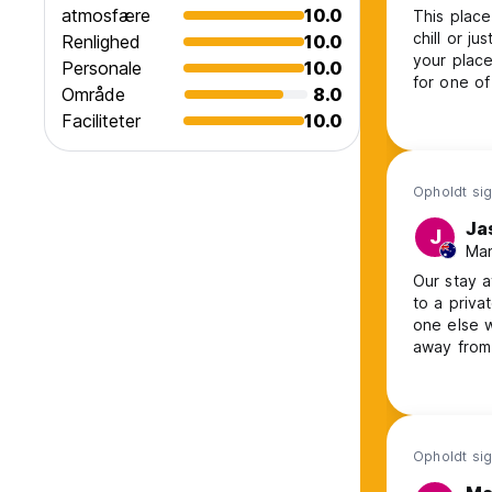
atmosfære
10.0
This plac
chill or ju
Renlighed
10.0
your place
Personale
10.0
for one of
Område
8.0
see) and s
Faciliteter
10.0
pool I eve
Opholdt sig 
Ja
J
Man
Our stay a
to a priva
one else was in the dorms. 
away from 
from the b
added ext
Opholdt sig