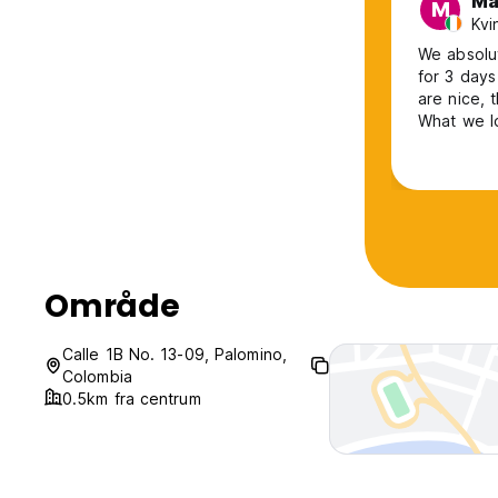
Ma
M
Kvi
We absolut
for 3 days
are nice, 
What we l
welcoming
this hoste
Område
Calle 1B No. 13-09, Palomino,
Colombia
0.5km fra centrum