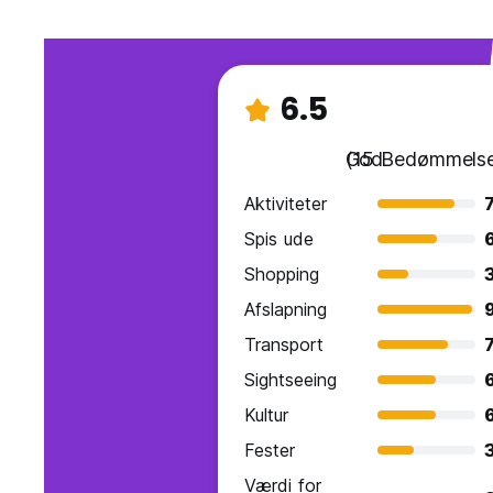
6.5
God
(15 Bedømmelse
Aktiviteter
7
Spis ude
6
Shopping
3
Afslapning
Transport
7
Sightseeing
Kultur
Fester
Værdi for