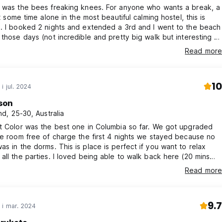
e was the bees freaking knees. For anyone who wants a break, a
st some time alone in the most beautiful calming hostel, this is
. I booked 2 nights and extended a 3rd and I went to the beach
 those days (not incredible and pretty big walk but interesting to
at by the pool & listened to my book. While I was sitting by the
Read more
n spotted monkeys in the trees! The food is incredible too.
10
i jul. 2024
son
d, 25-30, Australia
t Color was the best one in Columbia so far. We got upgraded
te room free of charge the first 4 nights we stayed because no
This is place is perfect if you want to relax
all the parties. I loved being able to walk back here (20 mins
each) for it to be super quiet. The pool and the restaurant are
Read more
ras. Highly recommend staying here. 10/10
9.7
 i mar. 2024