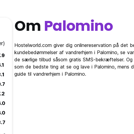
Om
Palomino
r)
Hostelworld.com giver dig onlinereservation på det 
kundebedømmelser af vandrerhjem i Palomino, se van
.9
de særlige tilbud såsom gratis SMS-bekræftelser. Og h
.1
som de bedste ting at se og lave i Palomino, mens d
guide til vandrerhjem i Palomino.
.1
9.7
.2
6.0
6.0
3.7