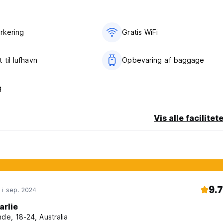
gskort
arkering
Gratis WiFi
l du betale moms på 19%)
 til lufhavn
Opbevaring af baggage
7.00 kan conciergen hjælpe dig.
g
 øjeblikket accepterer Color Hostel Palomino IKKE kæledyr. (Auto
Vis alle facilitet
9.7
 i sep. 2024
arlie
nde, 18-24, Australia