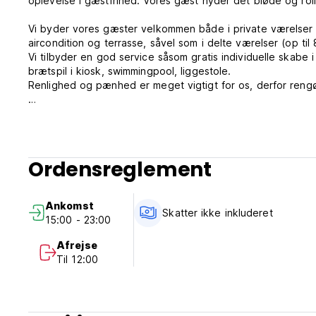
oplevelse i gæstfrihed. Vores gæst nyder det bløde og rolige
Vi byder vores gæster velkommen både i private værelser (2
aircondition og terrasse, såvel som i delte værelser (op til
Vi tilbyder en god service såsom gratis individuelle skabe 
brætspil i kiosk, swimmingpool, liggestole.
Renlighed og pænhed er meget vigtigt for os, derfor rengø
Vores Tamarindo Restaurant tilbyder dig autentisk mad fra r
hjemmelavede mad med friske og økologiske lokale produkt
farvestoffer, madlavning over lav varme sikrer skånsom mad
med smag og teksturer, som du vil elske. Tamarindo Resta
Ordensreglement
den lægger i sine processer.
For en god pris, anmod: forskellige former for massage, v
Ankomst
Color Hostel Palomino er meget mere end et hostel. Det er
Skatter ikke inkluderet
15:00 - 23:00
Color Hostel Palominos politik og tilstand:
Afrejse
Til 12:00
Afbestillingsregler: 3 dage før ankomst. I tilfælde af en sen 
ophold.
Check ind fra 15.00 til 23.00