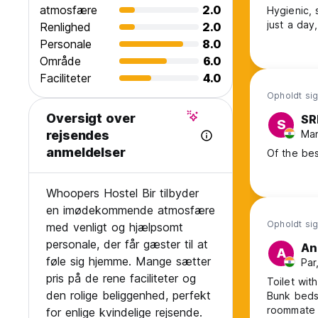
atmosfære
2.0
Hygienic, 
just a day
Renlighed
2.0
Personale
8.0
Område
6.0
Faciliteter
4.0
Opholdt sig
Oversigt over
SR
S
Man
rejsendes
anmeldelser
Of the bes
Whoopers Hostel Bir tilbyder
en imødekommende atmosfære
Opholdt sig
med venligt og hjælpsomt
personale, der får gæster til at
An
A
føle sig hjemme. Mange sætter
Par
pris på de rene faciliteter og
Toilet wit
den rolige beliggenhed, perfekt
Bunk beds
roommate 
for enlige kvindelige rejsende.