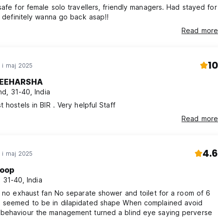
safe for female solo travellers, friendly managers. Had stayed for
, definitely wanna go back asap!!
Read more
10
 i maj 2025
EEHARSHA
d, 31-40, India
t hostels in BIR . Very helpful Staff
Read more
4.6
 i maj 2025
oop
, 31-40, India
h no exhaust fan No separate shower and toilet for a room of 6
 seemed to be in dilapidated shape When complained avoid
behaviour the management turned a blind eye saying perverse