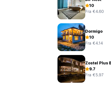
10
Fra €4.60
Dormigo
10
Fra €4.14
Zostel Plus B
9.7
Fra €5.97