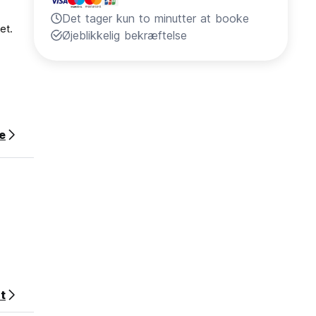
Det tager kun to minutter at booke
et.
Øjeblikkelig bekræftelse
e
nat af
t