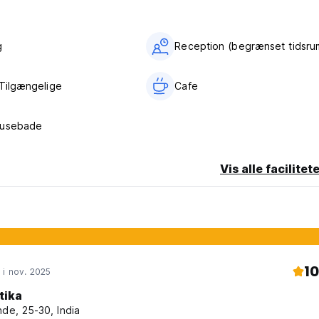
g
Reception (begrænset tidsru
 Tilgængelige
Cafe
rusebade
Vis alle facilitet
10
 i nov. 2025
tika
nde, 25-30, India