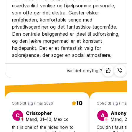
usædvanligt venlige og hjælpsomme personale,
som ofte gør det ekstra. Gæster elsker
renligheden, komfortable senge med
privatlivsgardiner og det fantastiske tagområde.
Den centrale beliggenhed er ideel til udforskning,
og den lækre morgenmad er et konstant
højdepunkt. Det er et fantastisk valg for
solorejsende, der søger en social atmosfære.
Var dette nyttigt?
10
Opholdt sig i maj 2026
Opholdt sig i maj 
Cristopher
Anonym
C
A
Mand, 31-40, Mexico
Mand, 25-
this is one of the nices how to
Couldn’t fault th