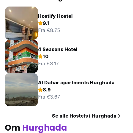
Hostify Hostel
9.1
Fra €8.75
4 Seasons Hotel
10
Fra €3.17
Al Dahar apartments Hurghada
8.9
Fra €3.67
Se alle Hostels i Hurghada
Om
Hurghada