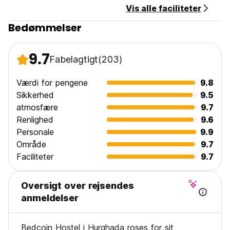
Vis alle faciliteter
Generel:
24 timers reception.
Bedømmelser
Intet udgangsforbud. (Auto-translated from original
language)
9.7
Fabelagtigt
(203)
Værdi for pengene
9.8
Sikkerhed
9.5
atmosfære
9.7
Renlighed
9.6
Personale
9.9
Område
9.7
Faciliteter
9.7
Oversigt over rejsendes
anmeldelser
Bedcoin Hostel i Hurghada roses for sit