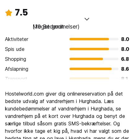
7.5
Meget godt
(19 Bedømmelser)
Aktiviteter
8.0
Spis ude
8.0
Shopping
6.8
Afslapning
8.6
Transport
8.1
Sightseeing
6.8
Hostelworld.com giver dig onlinereservation på det
Kultur
6.2
bedste udvalg af vandrerhjem i Hurghada. Læs
Fester
kundebedømmelser af vandrerhjem i Hurghada, se
6.3
vandrerhjem på et kort over Hurghada og benyt de
Værdi for pengene
8.3
særlige tilbud såsom gratis SMS-bekræftelser. Og
hvorfor ikke tage et kig på, hvad vi har valgt som de
bedste ting at se og lave i Hurghada, mens du er der.