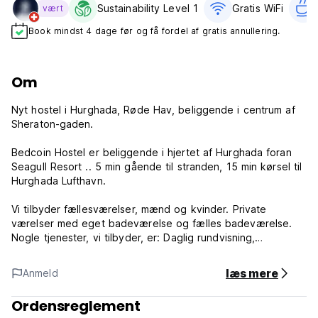
Sustainability Level 1
Gratis WiFi
vært
Book mindst 4 dage før og få fordel af gratis annullering.
Om
Nyt hostel i Hurghada, Røde Hav, beliggende i centrum af
Sheraton-gaden.
Bedcoin Hostel er beliggende i hjertet af Hurghada foran
Seagull Resort .. 5 min gående til stranden, 15 min kørsel til
Hurghada Lufthavn.
Vi tilbyder fællesværelser, mænd og kvinder. Private
værelser med eget badeværelse og fælles badeværelse.
Nogle tjenester, vi tilbyder, er: Daglig rundvisning,
Lufthavnstransport og Vaskeservice
læs mere
Anmeld
Receptionen arbejder 24 timer i døgnet, og check-in er
tilgængelig 24 timer i døgnet fra kl.
Ordensreglement