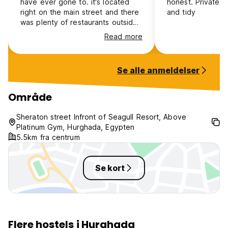
have ever gone to. it's located
honest. Private 
right on the main street and there
and tidy
was plenty of restaurants outside
with safe areas. Hurghada is an up
Read more
and coming town with great island
beaches and I seriously want to
come back again.
Se alle anmeldelser
Område
Sheraton street Infront of Seagull Resort, Above
Platinum Gym, Hurghada, Egypten
5.5km fra centrum
Se kort
Flere hostels i Hurghada