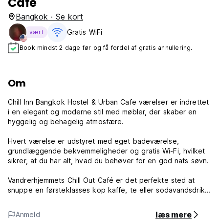
Cafe
Bangkok · Se kort
Gratis WiFi
vært
Book mindst 2 dage før og få fordel af gratis annullering.
Om
Chill Inn Bangkok Hostel & Urban Cafe værelser er indrettet
i en elegant og moderne stil med møbler, der skaber en
hyggelig og behagelig atmosfære.
Hvert værelse er udstyret med eget badeværelse,
grundlæggende bekvemmeligheder og gratis Wi-Fi, hvilket
sikrer, at du har alt, hvad du behøver for en god nats søvn.
Vandrerhjemmets Chill Out Café er det perfekte sted at
snuppe en førsteklasses kop kaffe, te eller sodavandsdrik,
og der kan købes snacks i delikatesse-stil, som er ideelle til
at tage med dig på dine daglige eventyr rundt i byen.
læs mere
Anmeld