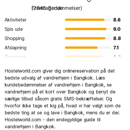
Fremragende
(2645 Bedømmelser)
Aktiviteter
8.6
Spis ude
9.0
Shopping
8.8
Afslapning
7.1
Transport
8.2
Sightseeing
8.7
Hostelworld.com giver dig onlinereservation på det
Kultur
8.8
bedste udvalg af vandrerhjem i Bangkok. Læs
Fester
kundebedømmelser af vandrerhjem i Bangkok, se
8.6
vandrerhjem på et kort over Bangkok og benyt de
Værdi for pengene
8.6
særlige tilbud såsom gratis SMS-bekræftelser. Og
hvorfor ikke tage et kig på, hvad vi har valgt som de
bedste ting at se og lave i Bangkok, mens du er der.
Hostelworld.com - den endegyldige guide til
vandrerhjem i Bangkok.