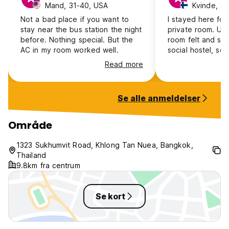
Mand, 31-40, USA
Kvinde, 31
Not a bad place if you want to
I stayed here for
stay near the bus station the night
private room. Unf
before. Nothing special. But the
room felt and sm
AC in my room worked well.
social hostel, so 
you're looking for
Read more
for you. Staff was
Se alle anmeldelser
Område
1323 Sukhumvit Road, Khlong Tan Nuea, Bangkok,
Thailand
9.8km fra centrum
Se kort