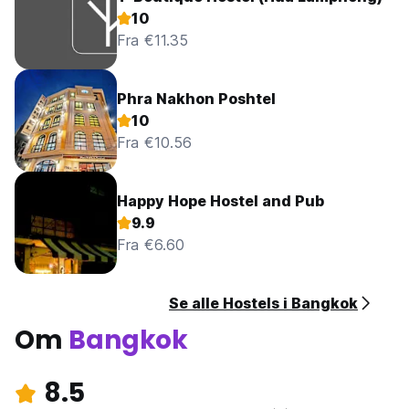
10
Fra €11.35
Phra Nakhon Poshtel
10
Fra €10.56
Happy Hope Hostel and Pub
9.9
Fra €6.60
Se alle Hostels i Bangkok
Om
Bangkok
8.5