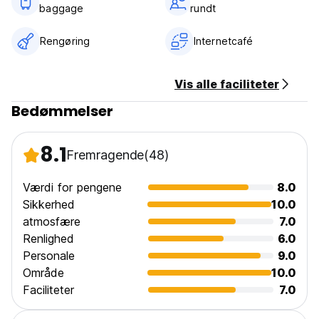
baggage
rundt
Rengøring
Internetcafé
Vis alle faciliteter
Bedømmelser
8.1
Fremragende
(48)
Værdi for pengene
8.0
Sikkerhed
10.0
atmosfære
7.0
Renlighed
6.0
Personale
9.0
Område
10.0
Faciliteter
7.0