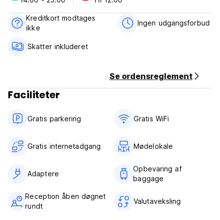
købmandsforretninger, supermarkeder, medicinske butikker,
restauranter og saloner, er i nærheden. Ejendommen er let
Kreditkort modtages
tilgængelig med bil og offentlig transport. Vi er overfor
Ingen udgangsforbud
ikke
Jumeirah Beach Residence 1 sporvognsstation.
Skatter inkluderet
Vi sørger for daglig rengøring. Vi hjælper dig også med alle
dine rejsebehov, og du kan anmode om hjælp under dit
ophold i Dubai. Vi vedligeholder vores ejendom og dens
Se ordensreglement
værelser til høje standarder, og gæster bedes også støtte
os.
Faciliteter
Se Marina Host - Vilkår og betingelser:
Gratis parkering
Gratis WiFi
Afbestillingsregler: 2 dage før ankomst. I tilfælde af en sen
afbestilling eller udeblivelse, vil du blive opkrævet den
Gratis internetadgang
Mødelokale
første nat af dit ophold.
Opbevaring af
Check ind fra 14:00 til 23:00.
Adaptere
baggage
Check ud inden kl. 12.00.
Reception åben døgnet
Betaling ved ankomst kontant eller bankoverførsel.
Valutaveksling
rundt
Skatter inkluderet