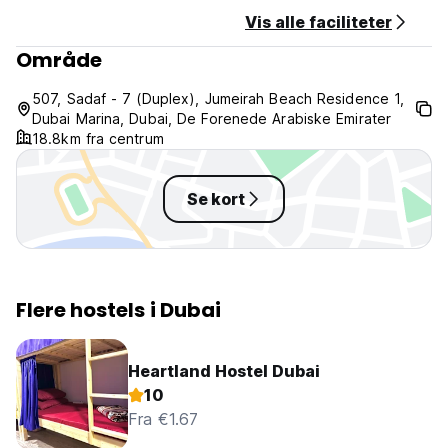
Morgenmad ikke inkluderet.
Vis alle faciliteter
Område
Generel:
24 timers reception.
Intet udgangsforbud.
507, Sadaf - 7 (Duplex), Jumeirah Beach Residence 1,
(Auto-translated from original language)
Dubai Marina, Dubai, De Forenede Arabiske Emirater
18.8km fra centrum
Se kort
Flere hostels i Dubai
Heartland Hostel Dubai
10
Fra €1.67