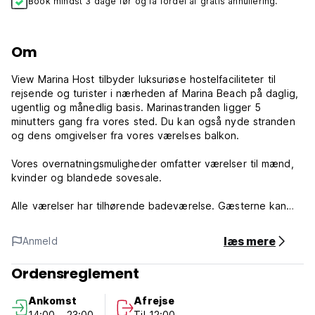
Book mindst 3 dage før og få fordel af gratis annullering.
Om
View Marina Host tilbyder luksuriøse hostelfaciliteter til
rejsende og turister i nærheden af ​​Marina Beach på daglig,
ugentlig og månedlig basis. Marinastranden ligger 5
minutters gang fra vores sted. Du kan også nyde stranden
og dens omgivelser fra vores værelses balkon.
Vores overnatningsmuligheder omfatter værelser til mænd,
kvinder og blandede sovesale.
Alle værelser har tilhørende badeværelse. Gæsterne kan
også bruge den rummelige stue, køkkenfaciliteter,
swimmingpool og fitnessfaciliteter. Vi har også en
læs mere
Anmeld
spiseplads, der kan rumme 12 gæster ad gangen.
Ordensreglement
Vi har også arrangeret et mødeområde og arbejdsstation
for at imødekomme dit officielle liv. Højhastigheds-Wi-Fi gør
Ankomst
Afrejse
oplevelsen problemfri. Alle daglige faciliteter, herunder
14:00 - 23:00
Til 12:00