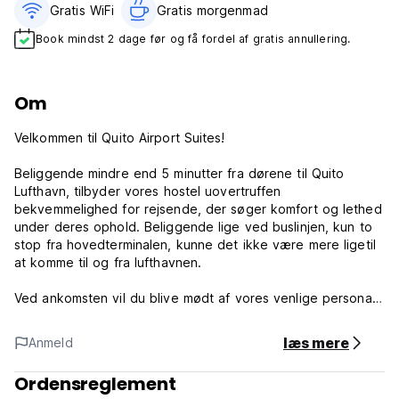
Gratis WiFi
Gratis morgenmad‎
Book mindst 2 dage før og få fordel af gratis annullering.
Om
Velkommen til Quito Airport Suites!
Beliggende mindre end 5 minutter fra dørene til Quito
Lufthavn, tilbyder vores hostel uovertruffen
bekvemmelighed for rejsende, der søger komfort og lethed
under deres ophold. Beliggende lige ved buslinjen, kun to
stop fra hovedterminalen, kunne det ikke være mere ligetil
at komme til og fra lufthavnen.
Ved ankomsten vil du blive mødt af vores venlige personale
og blive overrasket over vores førsteklasses faciliteter. Tag
en forfriskende dukkert i vores indendørs, opvarmede pool,
læs mere
Anmeld
perfekt til at slappe af efter en lang rejse eller til at
kickstarte din dag med et plask. Hvis du er en
Ordensreglement
eventyrentusiast, kan du udforske vores 30 acres af