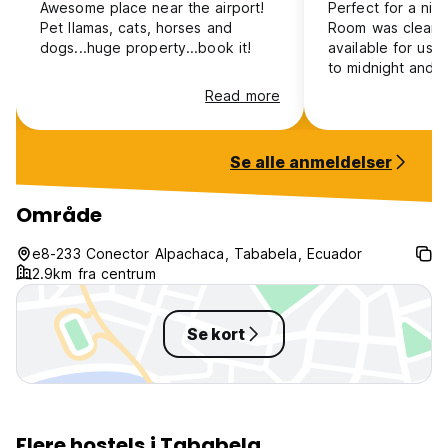
Awesome place near the airport!
Perfect for a nigh
Pet llamas, cats, horses and
Room was clean, 
dogs...huge property...book it!
available for us 
to midnight and s
the airport. Great
Read more
Se alle anmeldelser
Område
e8-233 Conector Alpachaca, Tababela, Ecuador
2.9km fra centrum
Se kort
Flere hostels i Tababela