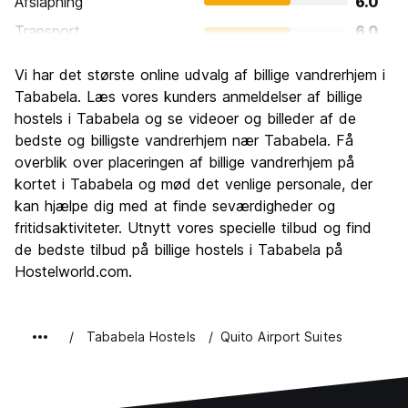
Afslapning
6.0
Transport
6.0
Sightseeing
2.0
Vi har det største online udvalg af billige vandrerhjem i
Kultur
2.0
Tababela. Læs vores kunders anmeldelser af billige
Fester
hostels i Tababela og se videoer og billeder af de
2.0
bedste og billigste vandrerhjem nær Tababela. Få
Værdi for pengene
4.0
overblik over placeringen af billige vandrerhjem på
kortet i Tababela og mød det venlige personale, der
kan hjælpe dig med at finde seværdigheder og
fritidsaktiviteter. Utnytt vores specielle tilbud og find
de bedste tilbud på billige hostels i Tababela på
Hostelworld.com.
Tababela Hostels
Quito Airport Suites