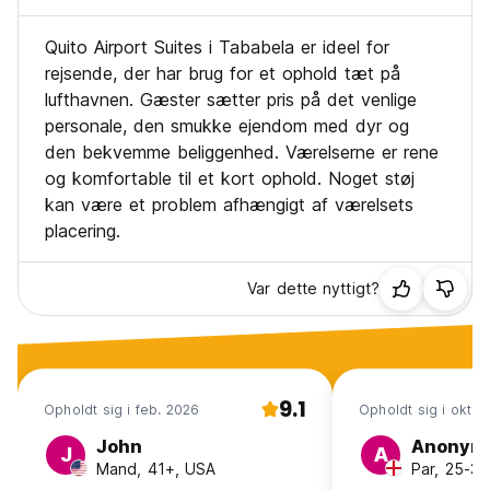
Quito Airport Suites i Tababela er ideel for
rejsende, der har brug for et ophold tæt på
lufthavnen. Gæster sætter pris på det venlige
personale, den smukke ejendom med dyr og
den bekvemme beliggenhed. Værelserne er rene
og komfortable til et kort ophold. Noget støj
kan være et problem afhængigt af værelsets
placering.
Var dette nyttigt?
9.1
Opholdt sig i feb. 2026
Opholdt sig i okt. 
John
Anonym
J
A
Mand, 41+, USA
Par, 25-30