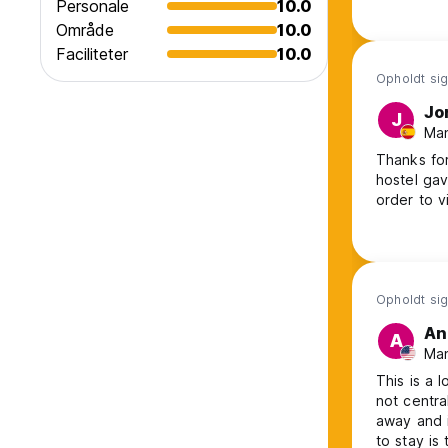
Personale
10.0
Område
10.0
Faciliteter
10.0
Opholdt sig
Jo
J
Man
Thanks for
hostel ga
Opholdt sig
An
A
Man
This is a l
not centra
away and i
to stay is