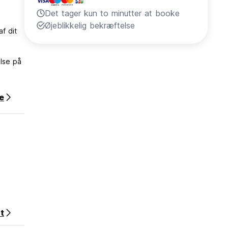
Det tager kun to minutter at booke
Øjeblikkelig bekræftelse
af dit
else på
e
t