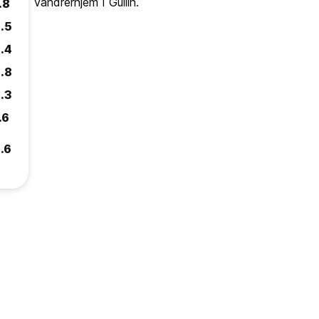
vandrerhjem i Guilin.
.8
.5
.4
.8
.3
.6
.6