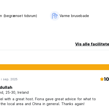
n (begrænset tidsrum)
Varme brusebade
Vis alle facilitet
10
 i sep. 2025
dullah
d, 25-30, Ireland
l with a great host. Fiona gave great advice for what to
 the local area and China in general. Thanks again!