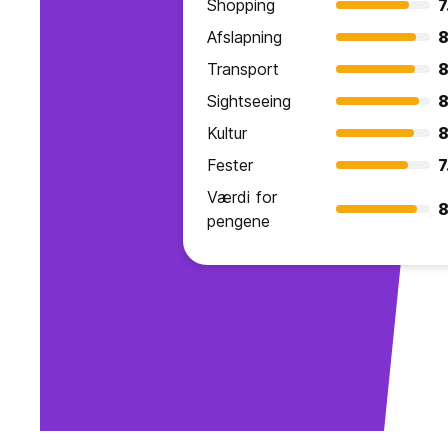
Shopping
7
Afslapning
8
Transport
8
Sightseeing
8
Kultur
8
Fester
7
Værdi for
8
pengene