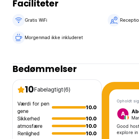
Faciliteter
Gratis WiFi
Receptio
Morgenmad ikke inkluderet
Bedømmelser
10
Fabelagtigt
(6)
Opholdt sig
Værdi for pen
10.0
gene
Ab
A
Man
Sikkerhed
10.0
atmosfære
10.0
Good hoste
explore in
Renlighed
10.0