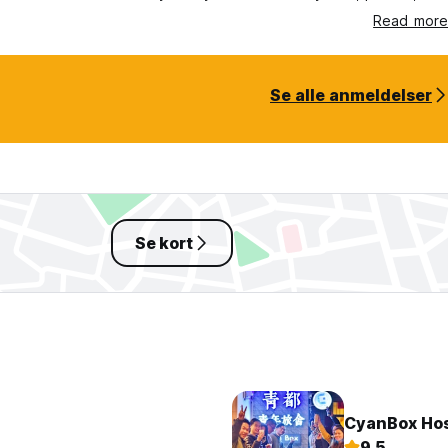
 me. I felt like part of their family. I would definitely stay there
Read more
out hesitation.
Se alle anmeldelser
Se kort
CyanBox Hos
9.5