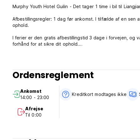
Murphy Youth Hotel Guilin - Det tager 1 time i bil til Liangji
Afbestillingsregler: 1 dag før ankomst. I tilfælde af en sen a
ophold.
I ferier er den gratis afbestillingstid 3 dage i forvejen, o
forhånd for at sikre dit ophold.
Check ind fra 14:00 til 23:00.
Check ud fra 00:00 til 12:00.
Skatter inkluderet.
Ordensreglement
Morgenmad ikke inkluderet - 28 CNY per person per dag.
Intet udgangsforbud.
Ankomst
Kreditkort modtages ikke
14:00 - 23:00
(Auto-translated from original language)
Afrejse
Til 0:00