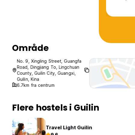
generous to
again with
Område
No. 9, Xingling Street, Guangfa
Road, Dingjiang To, Lingchuan
County, Guilin City, Guangxi,
Guilin, Kina
6.7km fra centrum
Flere hostels i Guilin
Travel Light Guilin
9.6