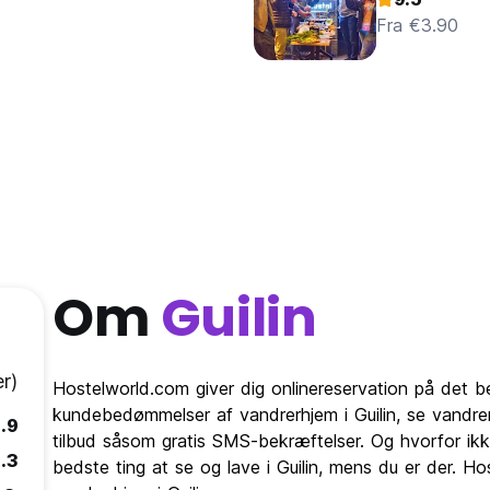
Fra €3.90
Om
Guilin
r)
Hostelworld.com giver dig onlinereservation på det b
kundebedømmelser af vandrerhjem i Guilin, se vandrer
.9
tilbud såsom gratis SMS-bekræftelser. Og hvorfor ikk
.3
bedste ting at se og lave i Guilin, mens du er der. H