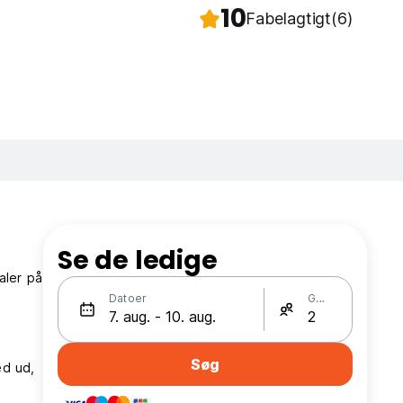
10
Fabelagtigt
(6)
Se de ledige
aler på
Datoer
Gæster
Søg
æd ud,