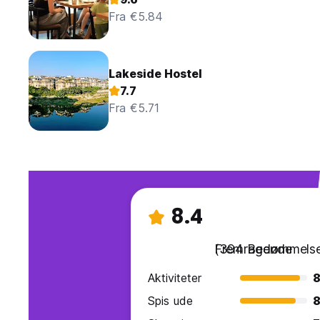
Fra €5.84
Lakeside Hostel
7.7
Fra €5.71
8.4
Fremragende
(394 Bedømmelse
Aktiviteter
8
Spis ude
8