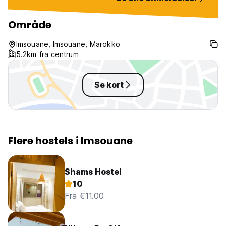
Område
Imsouane, Imsouane, Marokko
5.2km fra centrum
Se kort
Flere hostels i Imsouane
Shams Hostel
10
Fra €11.00