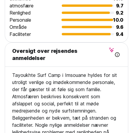
atmosfære
9.7
Renlighed
9.2
Personale
10.0
Område
9.6
Faciliteter
9.4
Oversigt over rejsendes
anmeldelser
Tayoukhte Surf Camp i Imsouane hyldes for sit
utroligt venlige og imødekommende personale,
der får gæster til at føle sig som familie.
Atmosfæren beskrives konsekvent som
afslappet og social, perfekt til at møde
medrejsende og nyde surfstemningen.
Beliggenheden er bekvem, tæt på stranden og
faciliteter. Nogle nylige anmeldelser nævner
lejlighedsvise problemer med renligheden på