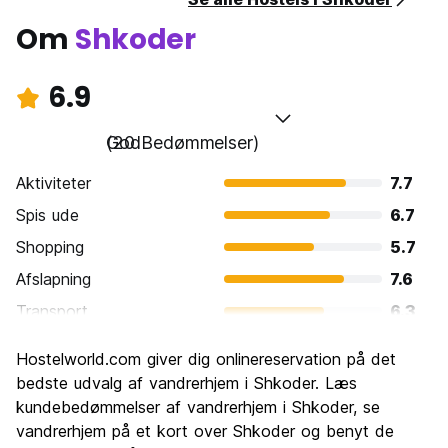
Om
Shkoder
6.9
God
(20 Bedømmelser)
Aktiviteter
7.7
Spis ude
6.7
Shopping
5.7
Afslapning
7.6
Transport
6.3
Sightseeing
7.2
Hostelworld.com giver dig onlinereservation på det
Kultur
7.2
bedste udvalg af vandrerhjem i Shkoder. Læs
Fester
kundebedømmelser af vandrerhjem i Shkoder, se
5.1
vandrerhjem på et kort over Shkoder og benyt de
Værdi for pengene
8.7