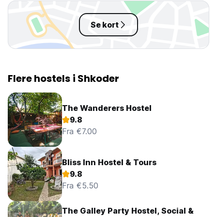
Se kort
Flere hostels i Shkoder
The Wanderers Hostel
9.8
Fra €7.00
Bliss Inn Hostel & Tours
9.8
Fra €5.50
The Galley Party Hostel, Social &