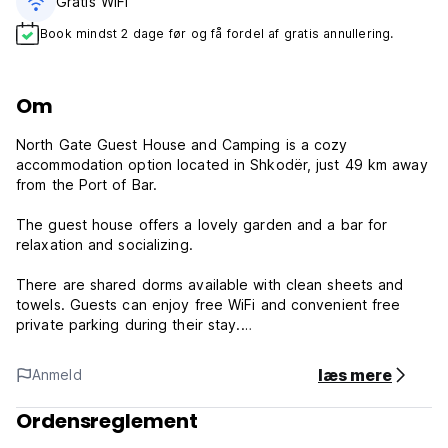
Gratis WiFi
Book mindst 2 dage før og få fordel af gratis annullering.
Om
North Gate Guest House and Camping is a cozy
accommodation option located in Shkodër, just 49 km away
from the Port of Bar.
The guest house offers a lovely garden and a bar for
relaxation and socializing.
There are shared dorms available with clean sheets and
towels. Guests can enjoy free WiFi and convenient free
private parking during their stay.
Podgorica Airport is 59 km away from the guest house.
læs mere
Anmeld
North Gate Guest House & Camping - Terms & Conditions:
Ordensreglement
Cancellation policy: 1 day before arrival. In case of a late