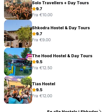
Solo Travellers + Day Tours
9.7
Fra €10.00
Shkodra Hostel & Day Tours
9.7
Fra €9.00
The Hood Hostel & Day Tours
9.5
Fra €12.50
Tias Hostel
9.5
Fra €12.00
Se alle Hostels i Shkoder