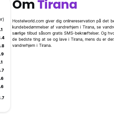
Om
Tirana
r)
Hostelworld.com giver dig onlinereservation på det b
kundebedømmelser af vandrerhjem i Tirana, se vandr
.1
særlige tilbud såsom gratis SMS-bekræftelser. Og hvo
8.4
de bedste ting at se og lave i Tirana, mens du er der
vandrerhjem i Tirana.
.8
.9
.1
.7
.6
.6
.7