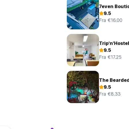
7even Bouti
9.5
Fra €16.00
Trip'n'Hoste
9.5
Fra €17.25
The Bearded
9.5
Fra €8.33