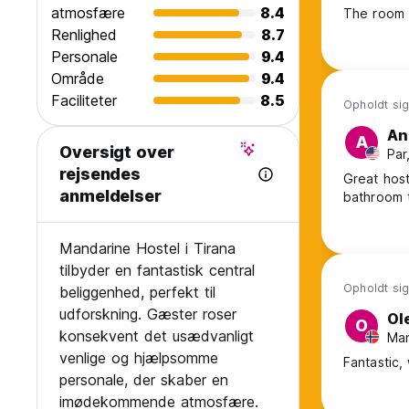
atmosfære
8.4
The room I
Renlighed
8.7
Personale
9.4
Område
9.4
Faciliteter
8.5
Opholdt sig 
An
A
Oversigt over
Par
rejsendes
Great host
anmeldelser
bathroom t
Mandarine Hostel i Tirana
tilbyder en fantastisk central
Opholdt sig 
beliggenhed, perfekt til
udforskning. Gæster roser
Ol
O
konsekvent det usædvanligt
Man
venlige og hjælpsomme
Fantastic,
personale, der skaber en
imødekommende atmosfære.