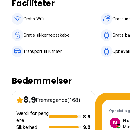
Faciliteter
Gratis WiFi
Gratis i
Gratis sikkerhedsskabe
Gratis b
Transport til lufhavn
Opbevar
Bedømmelser
8.9
Fremragende
(168)
Opholdt sig 
Værdi for peng
8.9
ene
No
N
Man
Sikkerhed
9.2