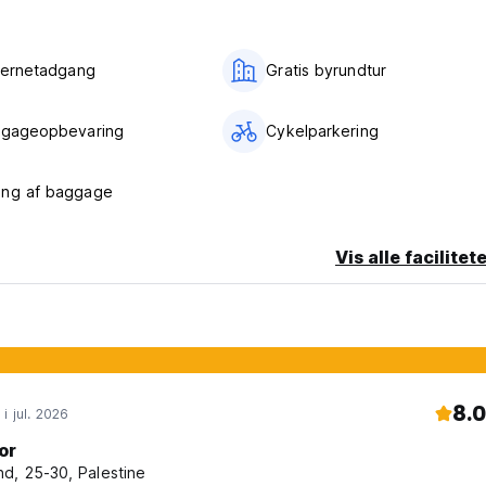
nternetadgang
Gratis byrundtur
agageopbevaring
Cykelparkering
ing af baggage
Vis alle facilitet
8.0
i jul. 2026
or
d, 25-30, Palestine