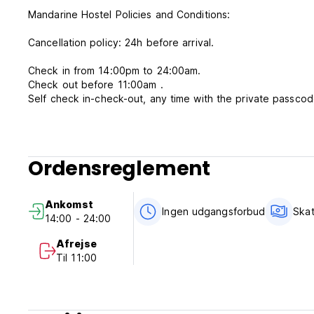
Mandarine Hostel Policies and Conditions:
Cancellation policy: 24h before arrival.
Check in from 14:00pm to 24:00am.
Check out before 11:00am .
Self check in-check-out, any time with the private passcod
Late check-ins available
Payment upon arrival by cash/card.
Ordensreglement
Taxes are included
Breakfast not included.
Ankomst
Ingen udgangsforbud
Skat
14:00 - 24:00
No curfew.
Age restriction for check in must be 18 year old.
Afrejse
No pets allowed.
Til 11:00