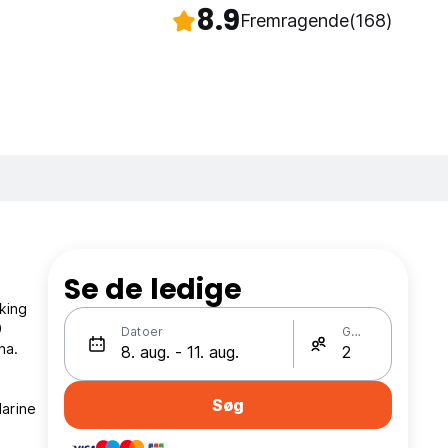
8.9
Fremragende
(168)
Se de ledige
king
0
Datoer
Gæster
na.
Søg
darine