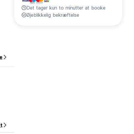
Det tager kun to minutter at booke
Øjeblikkelig bekræftelse
e
t