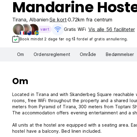
Mandarine Hoste
Tirana
,
Albanien
Se kort
0.72km fra centrum
Vis alle 56 faciliteter
Gratis WiFi
vært
Book mindst 2 dage før og få fordel af gratis annullering.
Om
Ordensreglement
Område
Bedømmelser
Om
Located in Tirana and with Skanderbeg Square reachable 
rooms, free WiFi throughout the property and a shared loun
meters from Pyramid of Tirana, 300 meters from Toptani Sh
The accommodation offers evening entertainment and a sh
All units at the hostel are equipped with a seating area. E
hostel have a balcony. Bed linen included.