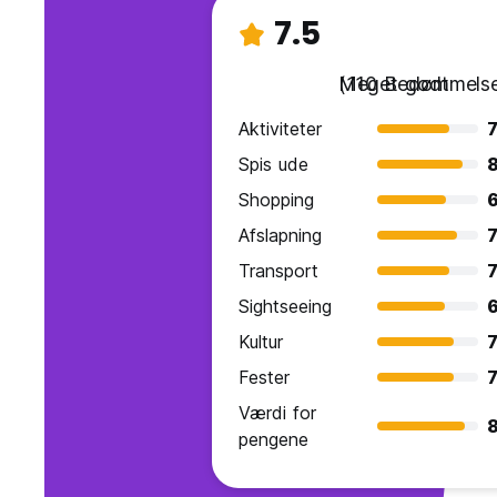
7.5
Meget godt
(110 Bedømmelse
Aktiviteter
7
Spis ude
Shopping
6
Afslapning
7
Transport
7
Sightseeing
6
Kultur
7
Fester
7
Værdi for
8
pengene