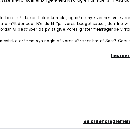
sklasse metro, som er billigere end NYC og en br?kdel af, hvad du
an holde kontakt, og m?de nye venner. Vi leverer
e m?ltider ude. N?r du tilf?jer vores budget satser, den frie wif
rdan vi bestr?ber os p? at give vores g?ster fremragende v?rdi
etage), vi kan ikke garantere du f?r et, men vi vil pr?ve. G?ste
ar ogs? billigere v?relser med f?lles faciliteter. Vi har singler, d
læs mer
 familie eller venner, og altid ha? et sted at bo. Alle aldre er
taxe de s?jour)
Se ordensreglemen
fterlade din bagage i vores bagage opbevaring).