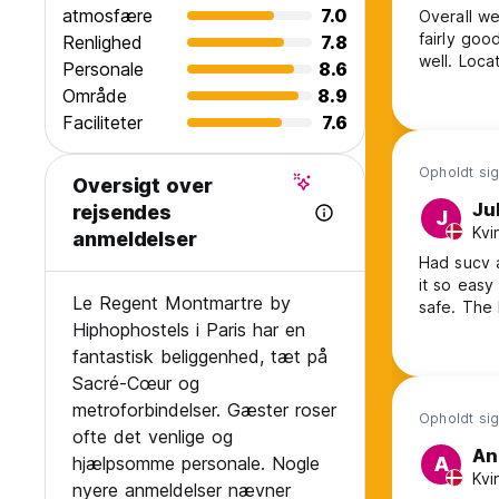
atmosfære
7.0
Overall w
*** elevator
fairly goo
Renlighed
7.8
well. Loca
Personale
8.6
*** engelsk avis
Område
8.9
*** fax service
Faciliteter
7.6
*** parkering i n?rheden (mod betaling)
Opholdt sig 
Oversigt over
*** 100% r?gfrit milj?
Ju
rejsendes
J
Kvi
anmeldelser
*** gratis strygejern og strygebr?t
Had sucv a
it so easy
*** varmt vand 24 timer rundt
Le Regent Montmartre by
safe. The 
Hiphophostels i Paris har en
Gratis udnyttelse af major mobiltelefonoplader
fantastisk beliggenhed, tæt på
Sacré-Cœur og
Gratis kort og god r?dgivning
metroforbindelser. Gæster roser
Opholdt sig 
Safe deposit box gratis i receptionen
ofte det venlige og
An
hjælpsomme personale. Nogle
A
P? le regent hostel og budget hotel oplev at en fantastis
Kvi
nyere anmeldelser nævner
g?ster en dejlig ferie. Reserver nu for at starte din parisis