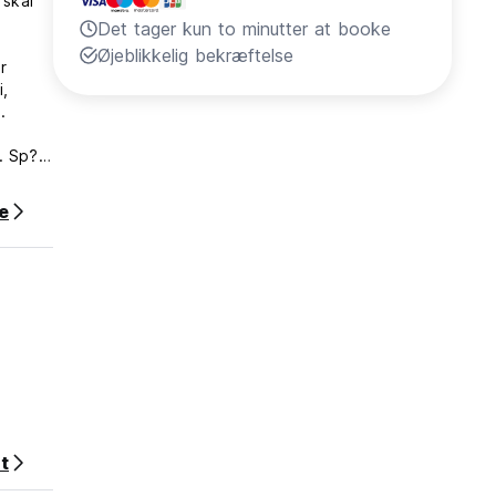
 skal
Det tager kun to minutter at booke
Øjeblikkelig bekræftelse
i,
.
rne har
oubler,
e
t