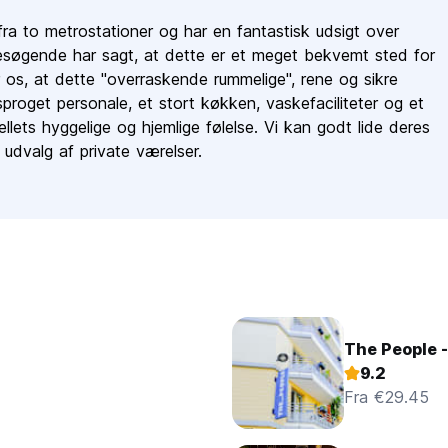
ra to metrostationer og har en fantastisk udsigt over
esøgende har sagt, at dette er et meget bekvemt sted for
 os, at dette "overraskende rummelige", rene og sikre
ersproget personale, et stort køkken, vaskefaciliteter og et
ellets hyggelige og hjemlige følelse. Vi kan godt lide deres
ur
udvalg af private værelser.
 e-mail
The People -
9.2
Fra €29.45