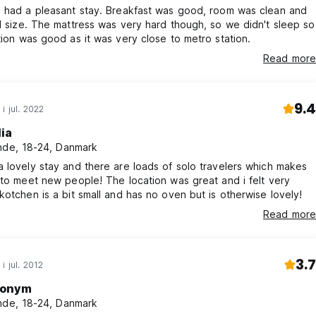
e had a pleasant stay. Breakfast was good, room was clean and
d size. The mattress was very hard though, so we didn't sleep so
tion was good as it was very close to metro station.
Read more
9.4
i jul. 2022
lia
nde, 18-24, Danmark
 lovely stay and there are loads of solo travelers which makes
 to meet new people! The location was great and i felt very
kotchen is a bit small and has no oven but is otherwise lovely!
Read more
3.7
i jul. 2012
onym
k beliggenhed, en venlig atmosf?re og god v?rdi for pengene ofr
nde, 18-24, Danmark
ke oplevelse.