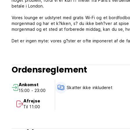
noget problem, fordi vi er kun f? meter fra Paris's verden
betale i London.
Vores lounge er udstyret med gratis Wi-Fi og et bordfodbold bord, s? du k
morgenmad og har et k?kken, s? du ikke beh?ver at spise all
morgenmad og et sted at forberede middag, kan du se, hvo
Det er ingen myte: vores g?ster er ofte imponeret af de fantastiske dr?mme syn nogle af vores v?relser har af Sacr? Coeur. Sp?
rg om v?relserne som vender ud mod Sacr? Coeur (5. og 6. 
et udvalg af v?relser udstyret med eget toilet og bruser. Vi h
tripler og sovesale, s? du kan komme alene, som par, med din
velkomne!
Ordensreglement
Vores detaljer:
Ankomst
*** 24 timer modtagelse
Skatter ikke inkluderet
15:00 - 23:00
*** alle vores priser er indregnet med bel?gningsprocent (
Afrejse
Til 11:00
*** visa, mastercard og kontanter accepteret
*** check-in kl 4:00 (hvis du ankommer tidligere kan du e