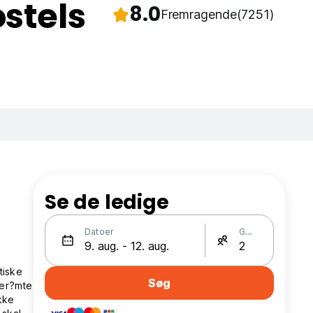
stels
8.0
Fremragende
(7251)
Se de ledige
Datoer
Gæster
tiske
Søg
ber?mte
kke