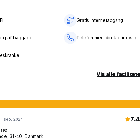
lde kontakt med os p? facebook p? www.facebook.com/regenthost
ort, national eller milit?r id).
Fi
Gratis internetadgang
ing af baggage
Telefon med direkte indvalg
ter check-out
 ophold i paris, komfortable, sjov og overkommelig.
seskranke
0, herunder: juice, friske croissanter, kaffe, franskbr?d med sm?r 
Vis alle facilitet
7.4
 i sep. 2024
rie
nde, 31-40, Danmark