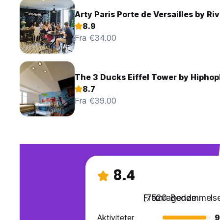
Arty Paris Porte de Versailles by Riv
8.9
Fra €34.00
The 3 Ducks Eiffel Tower by Hiphop
8.7
Fra €39.00
8.4
Fremragende
(7520 Bedømmelse
Aktiviteter
9