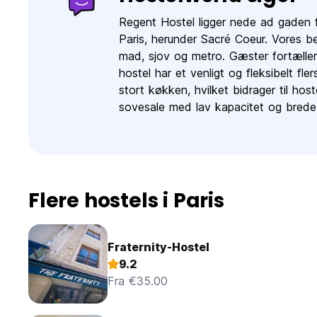
Betaling skal g?res ved ankomsten til LE REGENT
Check-in tid kl.11:00
Regent Hostel ligger nede ad gaden f
Check-out kl.16:00
Paris, herunder Sacré Coeur. Vores b
mad, sjov og metro. Gæster fortæller
Gratis opbevaringsrum
hostel har et venligt og fleksibelt fl
stort køkken, hvilket bidrager til host
L?g m?rke til at v?relserne som vender ud mod Sacre Coe
er underlagt et s?rligt forbehold
sovesale med lav kapacitet og brede 
GRUPPER: du skal kontakte vandrerhjemmet direkte.
Vi er glade for at besvare dine sp?rgsm?l bare send os en
Vi gl?der os til at byde dig velkommen til Paris snart.
Flere hostels i Paris
Fraternity-Hostel
9.2
Fra €35.00