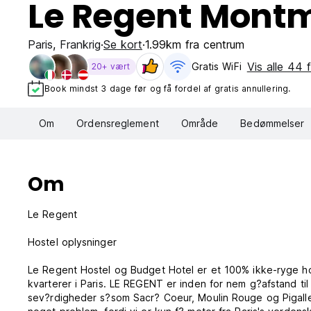
Le Regent Montm
Paris
,
Frankrig
Se kort
1.99km fra centrum
Vis alle 44 f
Gratis WiFi
20+ vært
Book mindst 3 dage før og få fordel af gratis annullering.
Om
Ordensreglement
Område
Bedømmelser
Om
Le Regent
Hostel oplysninger
Le Regent Hostel og Budget Hotel er et 100% ikke-ryge host
kvarterer i Paris. LE REGENT er inden for nem g?afstand til
sev?rdigheder s?som Sacr? Coeur, Moulin Rouge og Pigalle