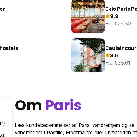
er
Eklo Paris Po
8.8
Fra €29.30
hostels
Caulaincour
8.6
Fra €38.61
Om
Paris
r)
Læs kundebedømmelser af Paris' vandrerhjem og se v
vandrerhjem i Bastille, Montmartre eller i nærheden af 
.0