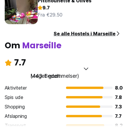
Pitchounette & Olives
9.7
Fra €29.50
Se alle Hostels i Marseille
Om
Marseille
7.7
Meget godt
(443 Bedømmelser)
Aktiviteter
8.0
Spis ude
7.8
Shopping
7.3
Afslapning
7.7
Transport
8.2