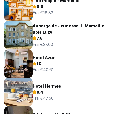
The People - Marseille
8.8
Fra €18.33
Auberge de Jeunesse HI Marseille
Bois Luzy
7.8
Fra €27.00
Hotel Azur
10
Fra €40.61
Hotel Hermes
9.4
Fra €47.50