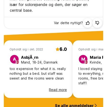
især for solorejsende og dem, der søger en
central base.
Var dette nyttigt?
6.0
Opholdt sig i okt. 2022
Opholdt sig i mar. 
AsbjÃ¸rn
Maria Pi
A
M
Mand, 18-24, Danmark
Kvinde, 1
too expensive for what it is. really
I loved staying in 
nothing but a bed. but staff was
to everything, ni
sweet and the rooms were clean
rooms, free brea
staff!
Read more
Se alle anmeldelser