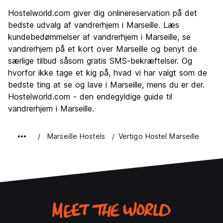
Sightseeing
8.2
Hostelworld.com giver dig onlinereservation på det
Kultur
8.0
bedste udvalg af vandrerhjem i Marseille. Læs
Fester
kundebedømmelser af vandrerhjem i Marseille, se
7.1
vandrerhjem på et kort over Marseille og benyt de
Værdi for pengene
7.3
særlige tilbud såsom gratis SMS-bekræftelser. Og
hvorfor ikke tage et kig på, hvad vi har valgt som de
bedste ting at se og lave i Marseille, mens du er der.
Hostelworld.com - den endegyldige guide til
vandrerhjem i Marseille.
Marseille Hostels
Vertigo Hostel Marseille