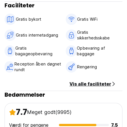
Faciliteter
Gratis bykort
Gratis WiFi
Gratis
Gratis internetadgang
sikkerhedsskabe
Gratis
Opbevaring af
bagageopbevaring
baggage
Reception åben døgnet
Rengøring
rundt
Vis alle faciliteter
Bedømmelser
7.7
Meget godt
(9995)
Værdi for pengene
7.5