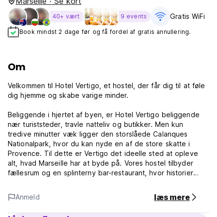
Marseille · Se kort
Gratis WiFi
40+ vært
9 events
Book mindst 2 dage før og få fordel af gratis annullering.
Om
Velkommen til Hotel Vertigo, et hostel, der får dig til at føle
dig hjemme og skabe varige minder.
Beliggende i hjertet af byen, er Hotel Vertigo beliggende
nær turiststeder, travle natteliv og butikker. Men kun
tredive minutter væk ligger den storslåede Calanques
Nationalpark, hvor du kan nyde en af ​​de store skatte i
Provence. Til dette er Vertigo det ideelle sted at opleve
alt, hvad Marseille har at byde på. Vores hostel tilbyder
fællesrum og en splinterny bar-restaurant, hvor historier
deles og venskaber knyttes. Værelserne og sovesale,
dekoreret af lokale kunstnere, fordyber dig i en unik
læs mere
Anmeld
atmosfære, der blander fortid med nutid. Vi tilbyder
sovesale, der spænder fra to til seksten senge, med private