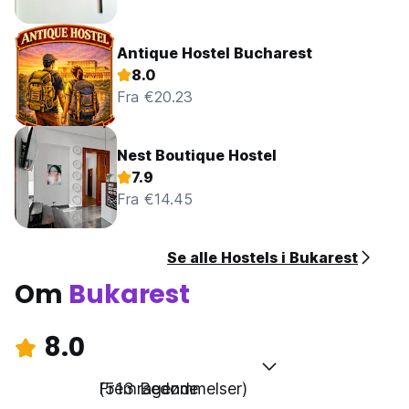
Antique Hostel Bucharest
8.0
Fra €20.23
Nest Boutique Hostel
7.9
Fra €14.45
Se alle Hostels i Bukarest
Om
Bukarest
8.0
Fremragende
(513 Bedømmelser)