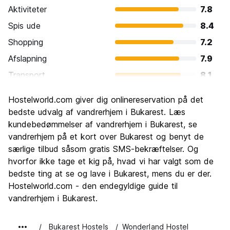
Aktiviteter
7.8
Spis ude
8.4
Shopping
7.2
Afslapning
7.9
Transport
8.1
Sightseeing
7.9
Hostelworld.com giver dig onlinereservation på det
Kultur
8.2
bedste udvalg af vandrerhjem i Bukarest. Læs
Fester
kundebedømmelser af vandrerhjem i Bukarest, se
8.2
vandrerhjem på et kort over Bukarest og benyt de
Værdi for pengene
8.6
særlige tilbud såsom gratis SMS-bekræftelser. Og
hvorfor ikke tage et kig på, hvad vi har valgt som de
bedste ting at se og lave i Bukarest, mens du er der.
Hostelworld.com - den endegyldige guide til
vandrerhjem i Bukarest.
Bukarest Hostels
Wonderland Hostel