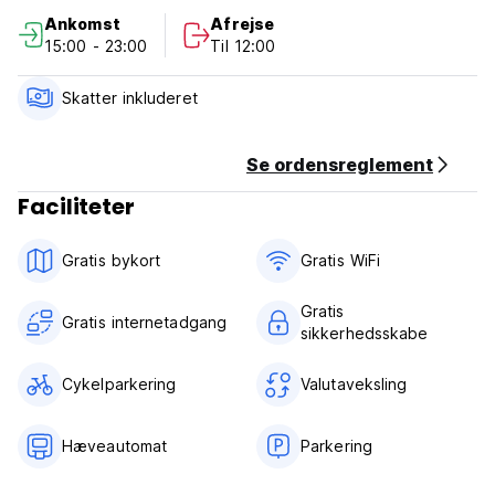
Ankomst
Afrejse
Der er trådløst internet på værelserne og aircondition om
15:00 - 23:00
Til 12:00
sommeren.
Bemærk venligst, at restbeløbet ved ankomst kun kan
Skatter inkluderet
betales kontant, euro eller rumænske ron.
Takker dig! (Auto-translated from original language)
Se ordensreglement
Faciliteter
Gratis bykort
Gratis WiFi
Gratis
Gratis internetadgang
sikkerhedsskabe
Cykelparkering
Valutaveksling
Hæveautomat
Parkering