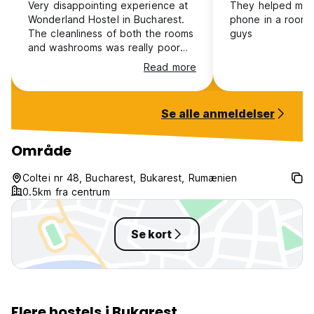
Very disappointing experience at
They helped me w
Wonderland Hostel in Bucharest.
phone in a room. 
The cleanliness of both the rooms
guys
and washrooms was really poor
throughout my stay. One of the
Read more
biggest issues was safety there
were no locker keys available
even after asking multiple times,
Se alle anmeldelser
which meant I had no secure
place to keep my belongings. The
pillows were uncomfortable and
Område
had a bad smell, the rooms had
almost no ventilation, and there
Coltei nr 48, Bucharest, Bukarest, Rumænien
was no AC which made it very
0.5km fra centrum
uncomfortable. There were also
not enough plug points.
Se kort
Flere hostels i Bukarest