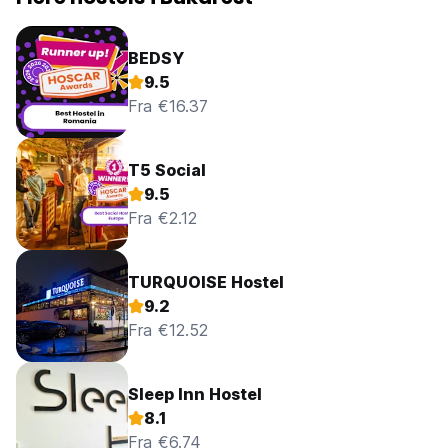
BEDSY
9.5
Fra €16.37
T5 Social
9.5
Fra €2.12
TURQUOISE Hostel
9.2
Fra €12.52
Sleep Inn Hostel
8.1
Fra €6.74