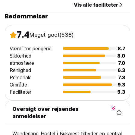
Vis alle faciliteter
Bedømmelser
7.4
Meget godt
(538)
Værdi for pengene
8.7
Sikkerhed
8.0
atmosfære
7.0
Renlighed
6.3
Personale
7.3
Område
9.3
Faciliteter
5.3
Oversigt over rejsendes
anmeldelser
Wonderland Hostel i Bukarest tilbyder en central