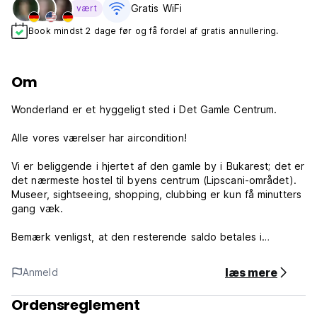
Gratis WiFi
vært
Book mindst 2 dage før og få fordel af gratis annullering.
Om
Wonderland er et hyggeligt sted i Det Gamle Centrum.
Alle vores værelser har aircondition!
Vi er beliggende i hjertet af den gamle by i Bukarest; det er
det nærmeste hostel til byens centrum (Lipscani-området).
Museer, sightseeing, shopping, clubbing er kun få minutters
gang væk.
Bemærk venligst, at den resterende saldo betales i
kontanter, euro eller rumænske ron. Takker dig!
Vi har også vores egen bar/klub, Underworld, en af ​​de
læs mere
Anmeld
bedste alternative/indie barer/klubber i Bukarest, hvor du
kan hænge ud, se en koncert/DJ, få en drink, spille noget
Ordensreglement
gratis bordfodbold og møde seje lokale.