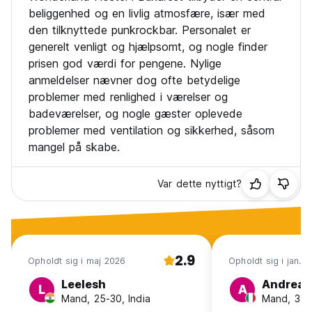
beliggenhed og en livlig atmosfære, især med
den tilknyttede punkrockbar. Personalet er
generelt venligt og hjælpsomt, og nogle finder
prisen god værdi for pengene. Nylige
anmeldelser nævner dog ofte betydelige
problemer med renlighed i værelser og
badeværelser, og nogle gæster oplevede
problemer med ventilation og sikkerhed, såsom
mangel på skabe.
Var dette nyttigt?
2.9
Opholdt sig i maj 2026
Opholdt sig i jan. 
Leelesh
Andrea
L
A
Mand, 25-30, India
Mand, 31-4