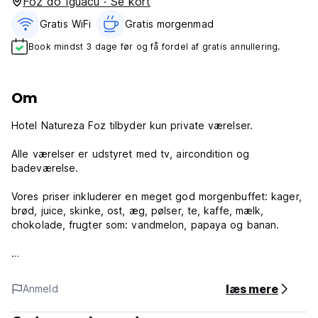
Foz do Iguacu · Se kort
Gratis WiFi
Gratis morgenmad‎
Book mindst 3 dage før og få fordel af gratis annullering.
Om
Hotel Natureza Foz tilbyder kun private værelser.
Alle værelser er udstyret med tv, aircondition og
badeværelse.
Vores priser inkluderer en meget god morgenbuffet: kager,
brød, juice, skinke, ost, æg, pølser, te, kaffe, mælk,
chokolade, frugter som: vandmelon, papaya og banan.
God familie atmosfære.
Rent, sikkert, dejligt og roligt kvarter.
læs mere
Anmeld
Beliggende i centrum og tæt på alle turistattraktioner, kun 1
blok fra busstoppestedet til Iguassu Falls.