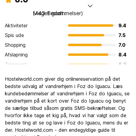
Meget godt
(443 Bedømmelser)
Aktiviteter
9.4
Spis ude
7.5
Shopping
7.0
Afslapning
8.4
Transport
8.3
Sightseeing
9.3
Hostelworld.com giver dig onlinereservation på det
Kultur
7.1
bedste udvalg af vandrerhjem i Foz do Iguacu. Læs
Fester
kundebedømmelser af vandrerhjem i Foz do Iguacu, se
6.3
vandrerhjem på et kort over Foz do Iguacu og benyt
Værdi for pengene
8.4
de særlige tilbud såsom gratis SMS-bekræftelser. Og
hvorfor ikke tage et kig på, hvad vi har valgt som de
bedste ting at se og lave i Foz do Iguacu, mens du er
der. Hostelworld.com - den endegyldige guide til