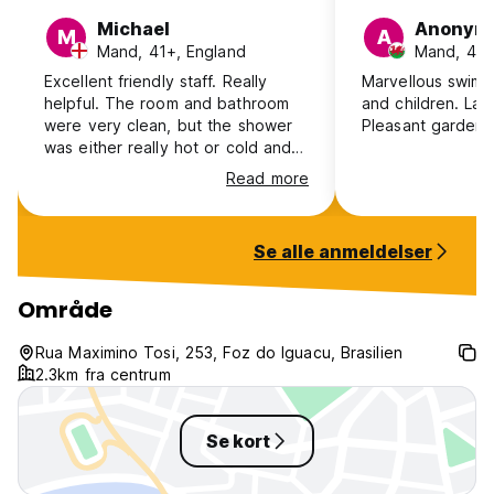
Michael
Anonym
M
A
Mand, 41+, England
Mand, 41+
Excellent friendly staff. Really
Marvellous swim p
helpful. The room and bathroom
and children. Lar
were very clean, but the shower
Pleasant garden, 
was either really hot or cold and
its wiring looked a bit dodgy.
Read more
Didn’t have time to use the pool.
Breakfast was good and plentiful.
Se alle anmeldelser
Område
Rua Maximino Tosi, 253, Foz do Iguacu, Brasilien
2.3km fra centrum
Se kort