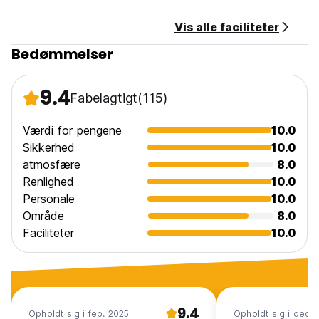
for at sende dig oplysningerne om pengeoverførsel. (Auto-
translated from original language)
Vis alle faciliteter
Bedømmelser
9.4
Fabelagtigt
(115)
Værdi for pengene
10.0
Sikkerhed
10.0
atmosfære
8.0
Renlighed
10.0
Personale
10.0
Område
8.0
Faciliteter
10.0
9.4
Opholdt sig i feb. 2025
Opholdt sig i dec.