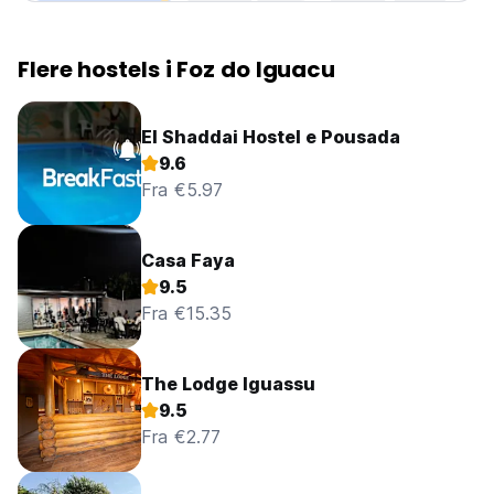
Flere hostels i Foz do Iguacu
El Shaddai Hostel e Pousada
9.6
Fra €5.97
Casa Faya
9.5
Fra €15.35
The Lodge Iguassu
9.5
Fra €2.77