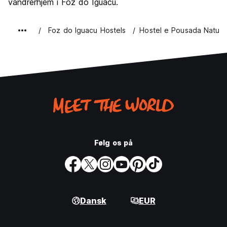
vandrerhjem i Foz do Iguacu.
Foz do Iguacu Hostels
Hostel e Pousada Natur
Følg os på
Dansk
EUR