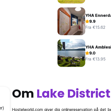
YHA Ennerd
9.9
Fra €15.62
YHA Ambles
9.0
Fra €13.95
Om
Lake District
r)
Hostelworld.com giver dig onlinereservation på det b