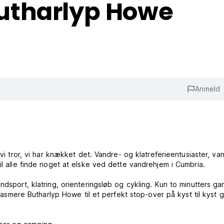
utharlyp Howe
Anmeld
vi tror, ​​vi har knækket det. Vandre- og klatreferieentusiaster, va
il alle finde noget at elske ved dette vandrehjem i Cumbria.
ndsport, klatring, orienteringsløb og cykling. Kun to minutters ga
ere Butharlyp Howe til et perfekt stop-over på kyst til kyst g