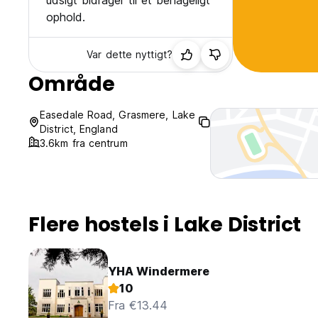
udsigt bidrager til et behageligt
ophold.
Var dette nyttigt?
Område
Easedale Road, Grasmere, Lake
District, England
3.6km fra centrum
Flere hostels i Lake District
YHA Windermere
10
Fra €13.44