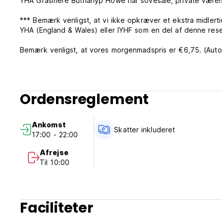
YHA Grasmere Butharlyp Howe har sovesale, private værel
*** Bemærk venligst, at vi ikke opkræver et ekstra midlert
YHA (England & Wales) eller IYHF som en del af denne rese
Bemærk venligst, at vores morgenmadspris er €6,75. (Auto-
Ordensreglement
Ankomst
Skatter inkluderet
17:00 - 22:00
Afrejse
Til 10:00
Faciliteter