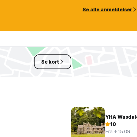
Se alle anmeldelser
Se kort
YHA Wasdale
10
Fra €15.09