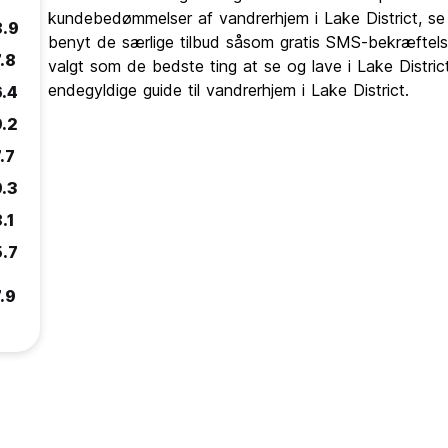
kundebedømmelser af vandrerhjem i Lake District, se
8.9
benyt de særlige tilbud såsom gratis SMS-bekræftelse
.8
valgt som de bedste ting at se og lave i Lake Distri
endegyldige guide til vandrerhjem i Lake District.
6.4
9.2
.7
9.3
.1
5.7
.9