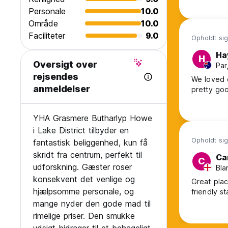
Personale
10.0
Område
10.0
Faciliteter
9.0
Opholdt sig
Ha
H
Oversigt over
Par
rejsendes
We loved o
anmeldelser
pretty goo
YHA Grasmere Butharlyp Howe
i Lake District tilbyder en
Opholdt sig
fantastisk beliggenhed, kun få
skridt fra centrum, perfekt til
Ca
C
udforskning. Gæster roser
Bla
konsekvent det venlige og
Great plac
hjælpsomme personale, og
friendly s
mange nyder den gode mad til
rimelige priser. Den smukke