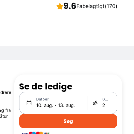
9.6
Fabelagtigt
(170)
Se de ledige
ndrere,
Datoer
Gæster
ng fra
åtur
Søg