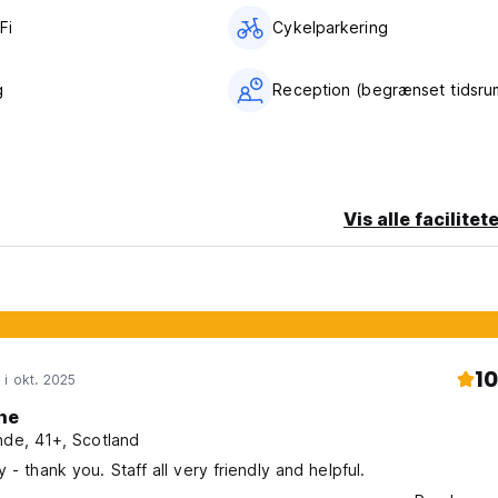
Fi
Cykelparkering
g
Reception (begrænset tidsru
Vis alle facilitet
10
 i okt. 2025
ne
nde, 41+, Scotland
Lovely stay - thank you. Staff all very friendly and helpful.