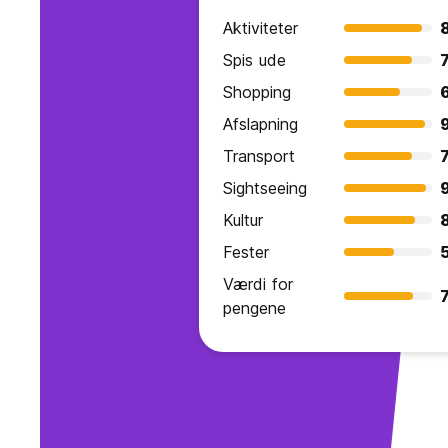
Aktiviteter
Spis ude
7
Shopping
Afslapning
Transport
7
Sightseeing
Kultur
8
Fester
Værdi for
7
pengene