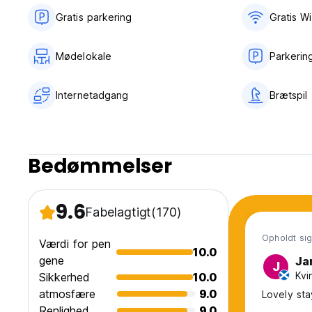
Gratis parkering
Gratis Wi
Mødelokale
Parkerin
Internetadgang
Brætspil
Bedømmelser
9.6
Fabelagtigt
(170)
Opholdt sig
Værdi for pen
10.0
gene
Ja
J
Kvi
Sikkerhed
10.0
atmosfære
9.0
Renlighed
9.0