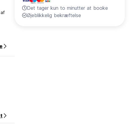
Det tager kun to minutter at booke
 af
Øjeblikkelig bekræftelse
e
t