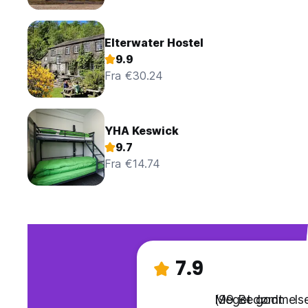
Elterwater Hostel
9.9
Fra €30.24
YHA Keswick
9.7
Fra €14.74
7.9
Meget godt
(99 Bedømmelse