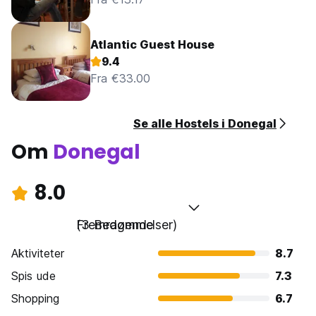
restauranter ca. 8kms væk, så vi ville råde vores gæster til
at købe bestemmelser før de kom til vandrerhjemmet.
Atlantic Guest House
9.4
Fra €33.00
Se alle Hostels i Donegal
Om
Donegal
8.0
Fremragende
(3 Bedømmelser)
Aktiviteter
8.7
Spis ude
7.3
Shopping
6.7