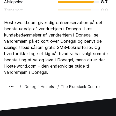
Afslapning
8.7
Transport
8.0
Sightseeing
8.0
Hostelworld.com giver dig onlinereservation på det
Kultur
8.0
bedste udvalg af vandrerhjem i Donegal. Læs
Fester
kundebedømmelser af vandrerhjem i Donegal, se
8.0
vandrerhjem på et kort over Donegal og benyt de
Værdi for pengene
8.7
særlige tilbud såsom gratis SMS-bekræftelser. Og
hvorfor ikke tage et kig på, hvad vi har valgt som de
bedste ting at se og lave i Donegal, mens du er der.
Hostelworld.com - den endegyldige guide til
vandrerhjem i Donegal.
Donegal Hostels
The Bluestack Centre