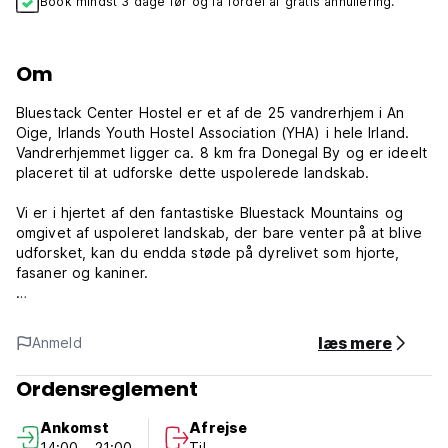
Book mindst 3 dage før og få fordel af gratis annullering.
Om
Bluestack Center Hostel er et af de 25 vandrerhjem i An
Oige, Irlands Youth Hostel Association (YHA) i hele Irland.
Vandrerhjemmet ligger ca. 8 km fra Donegal By og er ideelt
placeret til at udforske dette uspolerede landskab.
Vi er i hjertet af den fantastiske Bluestack Mountains og
omgivet af uspoleret landskab, der bare venter på at blive
udforsket, kan du endda støde på dyrelivet som hjorte,
fasaner og kaniner.
Bluestack Center Hostel har en luksuriøs 28-sengs
vandrehjem, komplet med privat værelse, sovesal og et
læs mere
Anmeld
eget specialværelse, ideelt til kørestolsbrugere. Gæsterne
kan slappe af og slappe af i tv-stuen og fuldt udstyret
Ordensreglement
køkken med selvforplejning, der er udstyret til deres
komfort. Der er også internetadgang.
Ankomst
Afrejse
14:00 - 21:00
Til