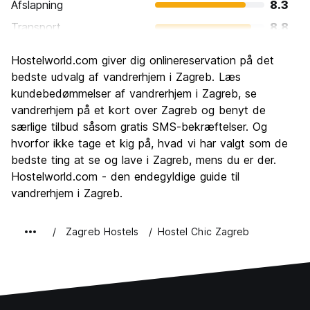
Afslapning
8.3
Transport
8.8
Sightseeing
8.2
Hostelworld.com giver dig onlinereservation på det
Kultur
8.5
bedste udvalg af vandrerhjem i Zagreb. Læs
Fester
kundebedømmelser af vandrerhjem i Zagreb, se
7.9
vandrerhjem på et kort over Zagreb og benyt de
Værdi for pengene
8.5
særlige tilbud såsom gratis SMS-bekræftelser. Og
hvorfor ikke tage et kig på, hvad vi har valgt som de
bedste ting at se og lave i Zagreb, mens du er der.
Hostelworld.com - den endegyldige guide til
vandrerhjem i Zagreb.
Zagreb Hostels
Hostel Chic Zagreb