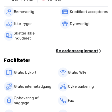
11pm.
There is also possibility of late check out.
Free internet access is in all rooms and common room.
Børnevenlig
Kreditkort accepteres
Ikke-ryger
Dyrevenligt
Skatter ikke
inkluderet
Se ordensreglement
Faciliteter
Gratis bykort
Gratis WiFi
Gratis internetadgang
Cykelparkering
Opbevaring af
Fax
baggage