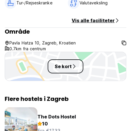
Tur-/Rejseskranke
Valutaveksling
Vis alle faciliteter
Område
Pavla Hatza 10, Zagreb, Kroatien
0.7km fra centrum
Se kort
Flere hostels i Zagreb
The Dots Hostel
10
Fra €17.33