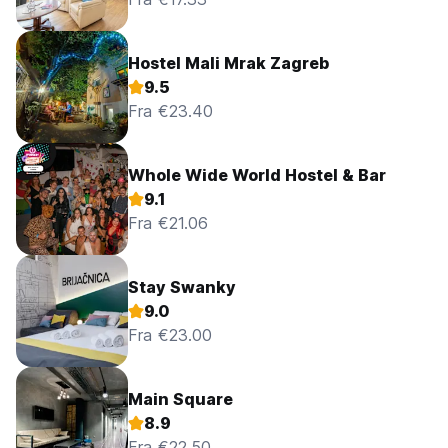
Hostel Mali Mrak Zagreb
9.5
Fra €23.40
Whole Wide World Hostel & Bar
9.1
Fra €21.06
Stay Swanky
9.0
Fra €23.00
Main Square
8.9
Fra €22.50