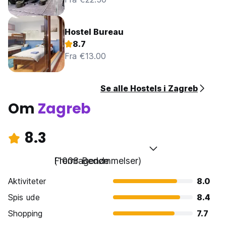
Hostel Bureau
8.7
Fra €13.00
Se alle Hostels i Zagreb
Om
Zagreb
8.3
Fremragende
(1008 Bedømmelser)
Aktiviteter
8.0
Spis ude
8.4
Shopping
7.7