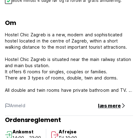
Book mindst 4 dage før og få fordel af gratis annullering.
Om
Hostel Chic Zagreb is a new, modern and sophisticated
hostel located in the centre of Zagreb, within a short
walking distance to the most important tourist attractions.
Hostel Chic Zagreb is situated near the main railway station
and main bus station.
It offers 6 rooms for singles, couples or families.
There are 3 types of rooms, double, twin and dorms.
All double and twin rooms have private bathroom and TV.
Dorms are for 6 and 8 people with common bathroom.
læs mere
Anmeld
There is also common lounge area with TV, free internet
access and small kitchen.
Ordensreglement
The rooms are equipped with personal reading lights and
backpack size lockers.
Ankomst
Afrejse
There is air condition in all rooms, reception hours 8am -
14:00 - 23:00
Til 10:00